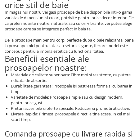
orice stil de baie
Persoane
Set Lenjerie Pat Blanita Iepure, 6
In magazinul nostru vei gasi prosoape de baie disponibile intr-o gama
Piese, Cu Pilota Inclusa
variata de dimensiuni si culori, potrivite pentru orice decor interior. Fie
Lenjerii De Pat Premium Collection
ca preferi nuante neutre, naturale, sau culori vibrante, vei putea alege
prosoape care sa se integreze perfect in baia ta.
Set Lenjerie De Pat, 7 Piese, Cu
Pilota / Cuvertura Inclusa
De la prosoape mari pentru corp, perfecte dupa o baie relaxanta, pana
la prosoape mici pentru fata sau seturi elegante, fiecare model este
Set Lenjerie De Pat Jacquard Regal,
conceput pentru a imbina estetica cu functionalitatea.
11 Piese, Cuvertura Inclusa
Beneficii esentiale ale
Lenjerii Damasc Egiptean King Size
prosoapelor noastre:
Lenjerii De Pat, Finet Premium, 1
Materiale de calitate superioara: Fibre moi si rezistente, cu putere
Persoana
ridicata de absortie.
Durabilitate garantata: Prosopele isi pastreaza forma si culoarea in
Lenjerii De Pat Damasc 1 Persoana
timp.
Varietate de modele: Prosoape simple sau cu design modern,
Lenjerii De Pat, Imprimeu 3D, 1
pentru orice gust.
Persoana
Preturi accesibile si oferte speciale: Reduceri si promotii atractive.
Livrare Rapida: Primesti prosoapele direct la tine acasa, in cel mai
scurt timp.
Comanda prosoape cu livrare rapida si