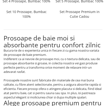
Set 4 Prosoape, Bumbac 100%
Set 5 Prosoape, Bumbac 100%
Cearceaf cu elastic
Cearceaf normal
Set 10 Prosoape, Bumbac
Set Prosoape Premium in
Lenjerii De Pat Creponate
100%
Cutie Cadou
Lenjerii De Pat Bumbac Poplin 2
Persoane
Lenjerii De Pat Bumbac Poplin,
Prosoape de baie moi si
Matlasate, 2 Persoane
absorbante pentru confort zilnic
Lenjerii De Pat Bumbac Satinat 2
Bucura-te de o experienta unica in fiecare zi cu gama noastra variata
Persoane
de prosoape de baie premium.
Lenjerii De Pat Volanase
Indiferent ca ai nevoie de prosoape moi, cu o textura delicata, sau de
prosoape absorbante si groase, in colectia noastra vei gasi produse
Lenjerii De Pat, Finet Premium 3D,
perfecte pentru a transforma orice moment de relaxare intr-un
2 Persoane
adevarat rasfat.
Lenjerii De Pat Jacquard
Prosoapele noastre sunt fabricate din materiale de cea mai buna
calitate, cu fibre atent selectionate, pentru a asigura absortie rapida si
Lenjerii De Pat Catifea
eficienta. Fiecare prosop ofera o atingere placuta si delicata, fiind ideal
Lenjerii De Pat Cocolino
atat pentru baie, cat si pentru sauna sau spa. In plus, isi pastreaza
aspectul elegant si moliciunea chiar si dupa multiple spalari.
Set Lenjerie De Pat Blana
Alege prosoape premium pentru
Artificiala De Iepure, 6 Piese, 2