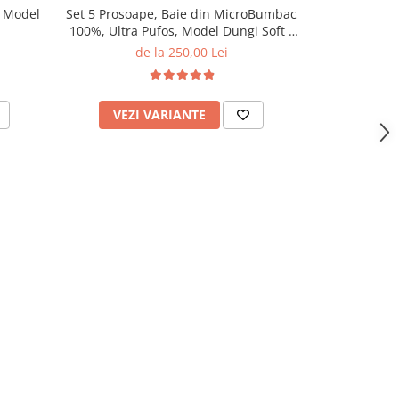
, Model
Set 5 Prosoape, Baie din MicroBumbac
Prosop Baie
100%, Ultra Pufos, Model Dungi Soft -
Alb
de la 250,00 Lei
12,00
VEZI VARIANTE
VEZI