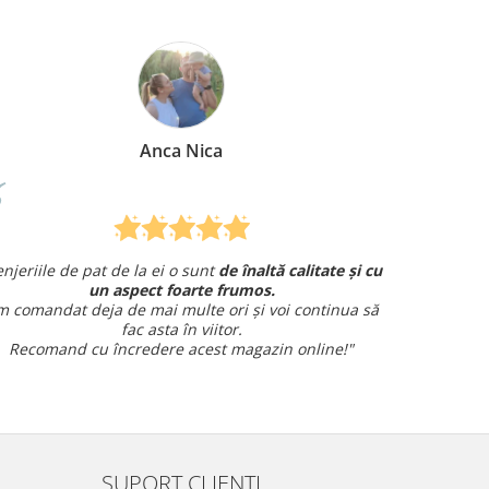
Mirela Vermesan
 cu
Am comandat o lenjerie de pat pentru cadou
și am avut o întrebare și
am primit un răspuns rapid și
să
amabil.
Sunt foarte mulțumită!
SUPORT CLIENTI