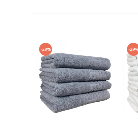
Persoane
Set Lenjerie Pat Blanita Iepure, 6
Piese, Cu Pilota Inclusa
Lenjerii De Pat Premium Collection
Set Lenjerie De Pat, 7 Piese, Cu
Pilota / Cuvertura Inclusa
Set Lenjerie De Pat Jacquard Regal,
-29%
-29
11 Piese, Cuvertura Inclusa
Lenjerii Damasc Egiptean King Size
Lenjerii De Pat, Finet Premium, 1
Persoana
Lenjerii De Pat Damasc 1 Persoana
Lenjerii De Pat, Imprimeu 3D, 1
Persoana