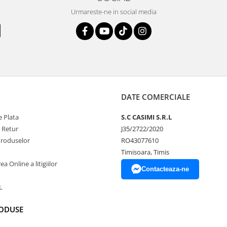
Urmareste-ne in social media
DATE COMERCIALE
 Plata
S.C CASIMI S.R.L
e Retur
J35/2722/2020
Produselor
RO43077610
Timisoara, Timis
a Online a litigiilor
Contacteaza-ne
L
RODUSE