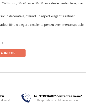
 70x140 cm, 50x90 cm si 30x50 cm - ideale pentru baie, maini
iucuri decorative, oferind un aspect elegant si rafinat.
e cadou, fiind o alegere excelenta pentru evenimente speciale
are
A IN COS
TEA
Ai INTREBARI? Contacteaza-ne!
alizate!
Raspundem rapid nevoilor tale.