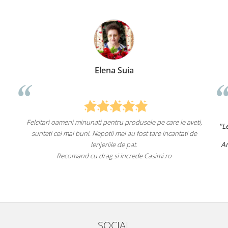
Anca Nica
e le aveti,
"Lenjeriile de pat de la ei o sunt
de înaltă calitate și
cantati de
un aspect foarte frumos.
Am comandat deja de mai multe ori și voi continua 
fac asta în viitor.
o
Recomand cu încredere acest magazin online!"
SOCIAL