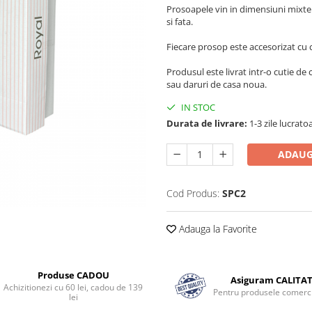
Prosoapele vin in dimensiuni mixte:
si fata.
Fiecare prosop este accesorizat cu c
Produsul este livrat intr-o cutie d
sau daruri de casa noua.
IN STOC
Durata de livrare:
1-3 zile lucrato
ADAUG
Cod Produs:
SPC2
Adauga la Favorite
Produse CADOU
Asiguram CALITA
Achizitionezi cu 60 lei, cadou de 139
Pentru produsele comerci
lei