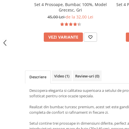
Set 4 Prosoape, Bumbac 100%, Model
Set 4 
Grecesc, Gri
45,00 Lei
de la 32,00 Lei
VEZI VARIANTE
Video
(1)
Review-uri
(0)
Descriere
Descopera eleganta si calitatea superioara a setului de pro
sofisticat pentru orice ocazie speciala.
Realizat din bumbac turcesc premium, acest set este gandit
completa de confort si rafinament in fiecare zi.
Setul contine trei prosoape in dimensiuni diferite, perfect
intrebuintari: prosop mare de baie (70x140 cm), prosop me