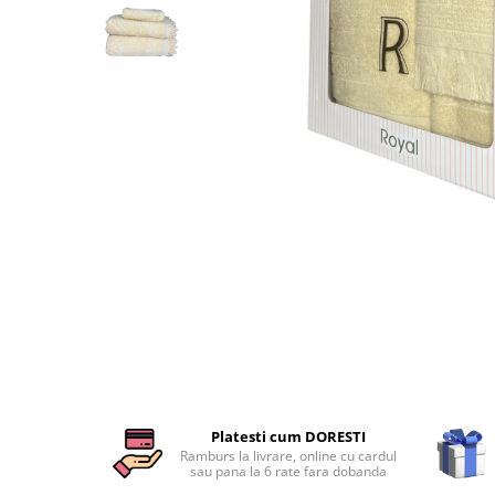
Cearceaf cu elastic
Cearceaf normal
Lenjerii De Pat Creponate
Lenjerii De Pat Bumbac Poplin 2
Persoane
Lenjerii De Pat Bumbac Poplin,
Matlasate, 2 Persoane
Lenjerii De Pat Bumbac Satinat 2
Persoane
Lenjerii De Pat Volanase
Lenjerii De Pat, Finet Premium 3D,
2 Persoane
Distribuie
Lenjerii De Pat Jacquard
pe
Facebook
Lenjerii De Pat Catifea
Lenjerii De Pat Cocolino
Platesti cum DORESTI
Ramburs la livrare, online cu cardul
Set Lenjerie De Pat Blana
sau pana la 6 rate fara dobanda
Artificiala De Iepure, 6 Piese, 2