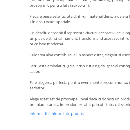
prosop mic pentru fata (30x50 cm).
Fiecare piesa este lucrata dintr-un material dens, moale si
zilnic sau ocazii speciale.
Un detaliu deosebit il reprezinta ciucurii decorativi de la 
un plus de stil si rafinament, transformand acest set intr-
orice baie moderna.
Culoarea alba contribuie la un aspect curat, elegant si usor 
Setul este ambalat cu grija intr-o cutie rigida, special conc
cadou.
Este alegerea perfecta pentru evenimente precum nunta, b
sarbatori.
Alege acest set de prosoape Royal daca iti doresti un produ
premium, care sa impresioneze atat prin utilitate, cat si pr
Informatii conformitate produs