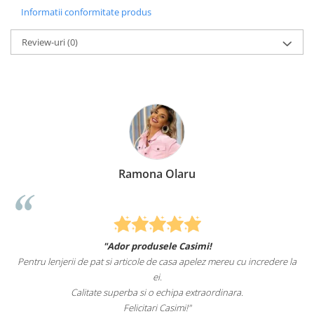
Informatii conformitate produs
Review-uri
(0)
Ramona Olaru
"Ador produsele Casimi!
Felcitari oa
erii de pat si articole de casa apelez mereu cu incredere la
sunteti cei mai b
ei.
Calitate superba si o echipa extraordinara.
R
Felicitari Casimi!"