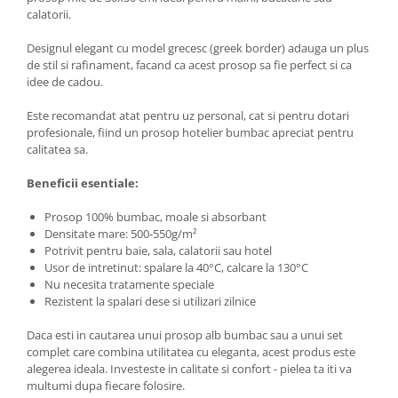
calatorii.
Designul elegant cu model grecesc (greek border) adauga un plus
de stil si rafinament, facand ca acest prosop sa fie perfect si ca
idee de cadou.
Este recomandat atat pentru uz personal, cat si pentru dotari
profesionale, fiind un prosop hotelier bumbac apreciat pentru
calitatea sa.
Beneficii esentiale:
Prosop 100% bumbac, moale si absorbant
Densitate mare: 500-550g/m²
Potrivit pentru baie, sala, calatorii sau hotel
Usor de intretinut: spalare la 40°C, calcare la 130°C
Nu necesita tratamente speciale
Rezistent la spalari dese si utilizari zilnice
Daca esti in cautarea unui prosop alb bumbac sau a unui set
complet care combina utilitatea cu eleganta, acest produs este
alegerea ideala. Investeste in calitate si confort - pielea ta iti va
multumi dupa fiecare folosire.