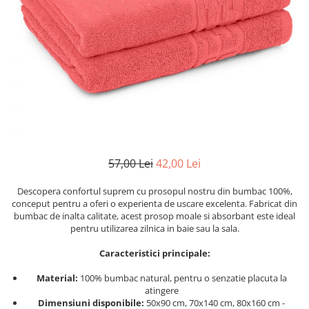
Cearceaf cu elastic
Cearceaf normal
Lenjerii De Pat Creponate
Lenjerii De Pat Bumbac Poplin 2
Persoane
Lenjerii De Pat Bumbac Poplin,
Matlasate, 2 Persoane
Lenjerii De Pat Bumbac Satinat 2
Persoane
57,00 Lei
42,00 Lei
Lenjerii De Pat Volanase
Lenjerii De Pat, Finet Premium 3D,
Descopera confortul suprem cu prosopul nostru din bumbac 100%,
conceput pentru a oferi o experienta de uscare excelenta. Fabricat din
2 Persoane
bumbac de inalta calitate, acest prosop moale si absorbant este ideal
Lenjerii De Pat Jacquard
pentru utilizarea zilnica in baie sau la sala.
Lenjerii De Pat Catifea
Caracteristici principale:
Lenjerii De Pat Cocolino
Material:
100% bumbac natural, pentru o senzatie placuta la
Set Lenjerie De Pat Blana
atingere
Dimensiuni disponibile:
50x90 cm, 70x140 cm, 80x160 cm -
Artificiala De Iepure, 6 Piese, 2