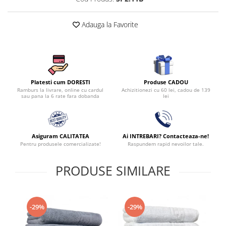
Adauga la Favorite
Produse CADOU
Platesti cum DORESTI
Achizitionezi cu 60 lei, cadou de 139
Ramburs la livrare, online cu cardul
lei
sau pana la 6 rate fara dobanda
Asiguram CALITATEA
Ai INTREBARI? Contacteaza-ne!
Pentru produsele comercializate!
Raspundem rapid nevoilor tale.
PRODUSE SIMILARE
-29%
-29%