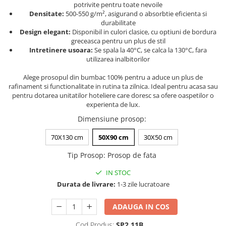
potrivite pentru toate nevoile
Persoane
Set Lenjerie Pat Blanita Iepure, 6
Densitate:
500-550 g/m², asigurand o absorbtie eficienta si
Piese, Cu Pilota Inclusa
durabilitate
Design elegant:
Disponibil in culori clasice, cu optiuni de bordura
Lenjerii De Pat Premium Collection
greceasca pentru un plus de stil
Intretinere usoara:
Se spala la 40°C, se calca la 130°C, fara
Set Lenjerie De Pat, 7 Piese, Cu
utilizarea inalbitorilor
Pilota / Cuvertura Inclusa
Alege prosopul din bumbac 100% pentru a aduce un plus de
Set Lenjerie De Pat Jacquard Regal,
rafinament si functionalitate in rutina ta zilnica. Ideal pentru acasa sau
11 Piese, Cuvertura Inclusa
pentru dotarea unitatilor hoteliere care doresc sa ofere oaspetilor o
experienta de lux.
Lenjerii Damasc Egiptean King Size
Dimensiune prosop
:
Lenjerii De Pat, Finet Premium, 1
Persoana
70X130 cm
50X90 cm
30X50 cm
Lenjerii De Pat Damasc 1 Persoana
Tip Prosop
:
Prosop de fata
Lenjerii De Pat, Imprimeu 3D, 1
Persoana
IN STOC
Durata de livrare:
1-3 zile lucratoare
ADAUGA IN COS
Cod Produs:
SP2.11B