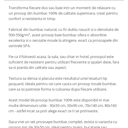
Transforma fiecare dus sau baie intr-un moment de relaxare cu
un prosop din bumbac 100% de calitate superioara, creat pentru
confort si rezistenta in timp.
Fabricat din bumbac natural, cu fir dublu rasucit si o densitate de
500-550g/m², acest prosop baie bumbac ofera o absorbtie
excelenta si o senzatie moale la atingere, exact ca prosoapele din
centrele SPA.
Fie ca il folosesti acasa, la sala, sau chiar in hotel, prosopul este
suficient de rezistent pentru utilizari frecvente si spalari dese, fara
sa-si piarda din calitate sau aspect.
Textura sa densa si placuta este rezultatul unei tesaturi tip
jacquard, ideala pentru cei care cauta un prosop moale bumbac
care sa isi pastreze forma si culoarea dupa fiecare utilizare.
Acest model de prosop bumbac 100% este disponibil in mai
multe dimensiuni utile - 30x50 cm, 50x90 cm, 70x140 cm, 80x160
cm - astfel incat sa poti alege exact ce ti se potriveste.
Daca vrei un set prosoape bumbac complet, exista si varianta cu
prosop mic de 30x50 cm, ideal pentru maini, bucatarie sau