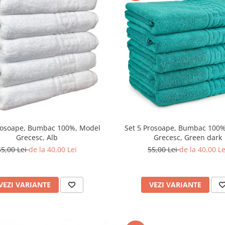
rosoape, Bumbac 100%, Model
Set 5 Prosoape, Bumbac 100
Grecesc, Alb
Grecesc, Green dark
55,00 Lei
de la 40,00 Lei
55,00 Lei
de la 40,00 Le
VEZI VARIANTE
VEZI VARIANTE