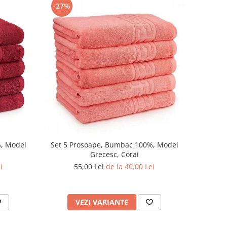
-27%
%, Model
Set 5 Prosoape, Bumbac 100%, Model
Grecesc, Corai
i
55,00 Lei
de la 40,00 Lei
VEZI VARIANTE