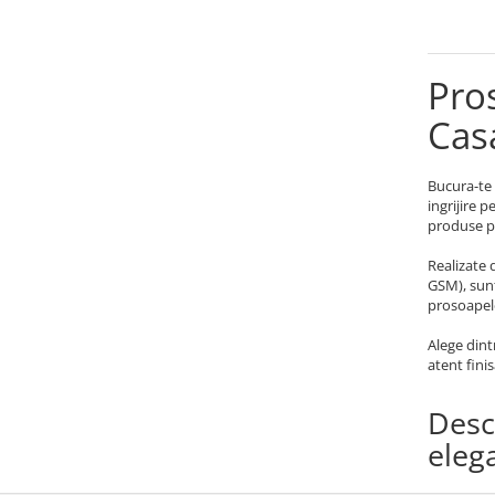
Pro
Cas
Bucura-te 
ingrijire 
produse p
Realizate 
GSM), sunt
prosoapele
Alege dint
atent fini
Desc
elega