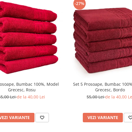
-27%
rosoape, Bumbac 100%, Model
Set 5 Prosoape, Bumbac 100
Grecesc, Rosu
Grecesc, Bordo
55,00 Lei
de la 40,00 Lei
55,00 Lei
de la 40,00 Le
VEZI VARIANTE
VEZI VARIANTE