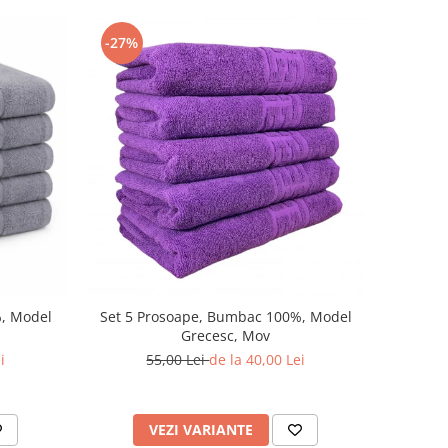
-27%
%, Model
Set 5 Prosoape, Bumbac 100%, Model
Grecesc, Mov
i
55,00 Lei
de la 40,00 Lei
VEZI VARIANTE