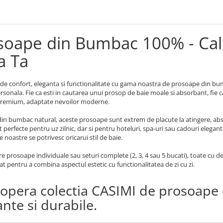
soape din Bumbac 100% - Cal
a Ta
de confort, eleganta si functionalitate cu gama noastra de prosoape din bum
personala. Fie ca esti in cautarea unui prosop de baie moale si absorbant, fie
remium, adaptate nevoilor moderne.
din bumbac natural, aceste prosoape sunt extrem de placute la atingere, abso
 perfecte pentru uz zilnic, dar si pentru hoteluri, spa-uri sau cadouri elegant
 noastre se potrivesc oricarui stil de baie.
re prosoape individuale sau seturi complete (2, 3, 4 sau 5 bucati), toate cu des
sat pentru a combina aspectul estetic cu functionalitatea de zi cu zi.
opera colectia CASIMI de prosoape 
nte si durabile.