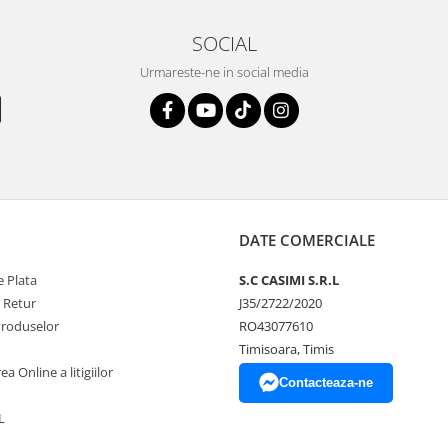
SOCIAL
Urmareste-ne in social media
DATE COMERCIALE
 Plata
S.C CASIMI S.R.L
e Retur
J35/2722/2020
Produselor
RO43077610
Timisoara, Timis
a Online a litigiilor
Contacteaza-ne
L