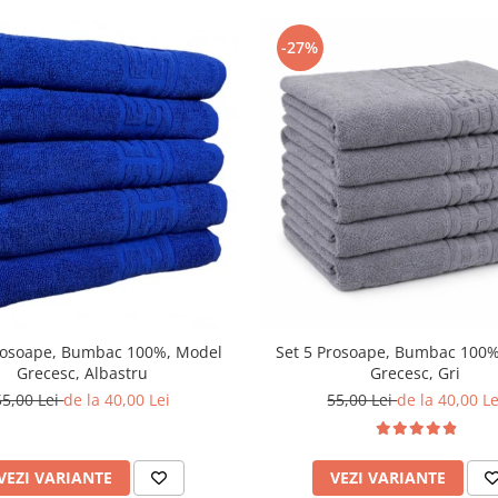
-27%
rosoape, Bumbac 100%, Model
Set 5 Prosoape, Bumbac 100
Grecesc, Albastru
Grecesc, Gri
55,00 Lei
de la 40,00 Lei
55,00 Lei
de la 40,00 Le
VEZI VARIANTE
VEZI VARIANTE