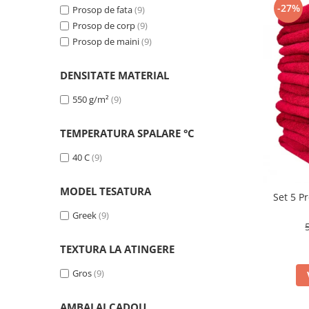
-27%
Persoane
Prosop de fata
(9)
Set Lenjerie Pat Blanita Iepure, 6
Prosop de corp
(9)
Piese, Cu Pilota Inclusa
Prosop de maini
(9)
Lenjerii De Pat Premium Collection
Set Lenjerie De Pat, 7 Piese, Cu
DENSITATE MATERIAL
Pilota / Cuvertura Inclusa
550 g/m²
(9)
Set Lenjerie De Pat Jacquard Regal,
11 Piese, Cuvertura Inclusa
TEMPERATURA SPALARE °C
Lenjerii Damasc Egiptean King Size
40 C
(9)
Lenjerii De Pat, Finet Premium, 1
Persoana
MODEL TESATURA
Set 5 P
Lenjerii De Pat Damasc 1 Persoana
Greek
(9)
Lenjerii De Pat, Imprimeu 3D, 1
Persoana
TEXTURA LA ATINGERE
Gros
(9)
AMBALAJ CADOU