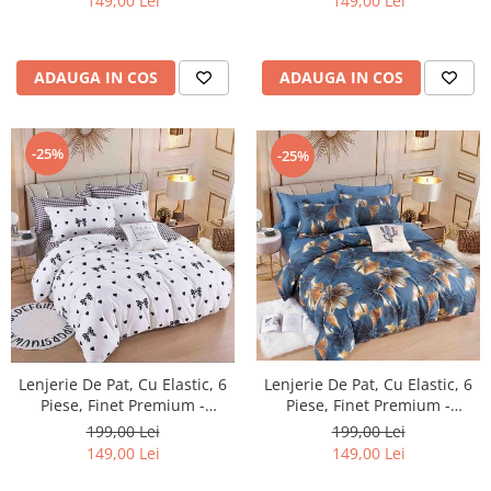
149,00 Lei
149,00 Lei
ADAUGA IN COS
ADAUGA IN COS
-25%
-25%
Lenjerie De Pat, Cu Elastic, 6
Lenjerie De Pat, Cu Elastic, 6
Piese, Finet Premium -
Piese, Finet Premium -
LPBF6PE14
LPBF6PE10
199,00 Lei
199,00 Lei
149,00 Lei
149,00 Lei