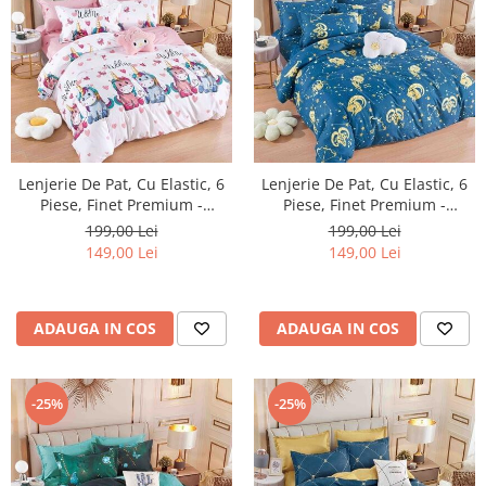
Lenjerie De Pat, Cu Elastic, 6
Lenjerie De Pat, Cu Elastic, 6
Piese, Finet Premium -
Piese, Finet Premium -
LPBF6PE27
LPBF6PE28
199,00 Lei
199,00 Lei
149,00 Lei
149,00 Lei
ADAUGA IN COS
ADAUGA IN COS
-25%
-25%