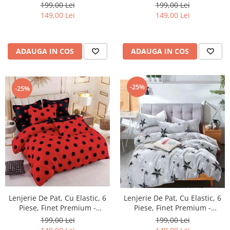
LPBF6PE3
LPBF6PE4
199,00 Lei
199,00 Lei
149,00 Lei
149,00 Lei
ADAUGA IN COS
ADAUGA IN COS
-25%
-25%
Lenjerie De Pat, Cu Elastic, 6
Lenjerie De Pat, Cu Elastic, 6
Piese, Finet Premium -
Piese, Finet Premium -
LPBF6PE5
LPBF6PE8
199,00 Lei
199,00 Lei