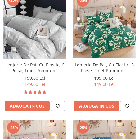
-25%
Lenjerie De Pat, Cu Elastic, 6
Lenjerie De Pat, Cu Elastic, 6
Piese, Finet Premium -
Piese, Finet Premium -
LPBF6PE24
LPBF6PE25
199,00 Lei
199,00 Lei
149,00 Lei
149,00 Lei
ADAUGA IN COS
ADAUGA IN COS
-25%
-25%