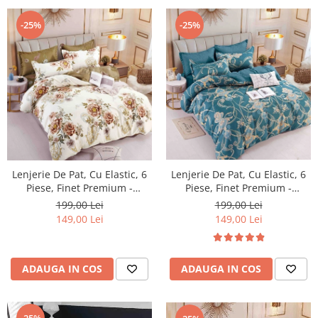
-25%
-25%
Lenjerie De Pat, Cu Elastic, 6
Lenjerie De Pat, Cu Elastic, 6
Piese, Finet Premium -
Piese, Finet Premium -
LPBF6PE23
LPBF6PE22
199,00 Lei
199,00 Lei
149,00 Lei
149,00 Lei
ADAUGA IN COS
ADAUGA IN COS
-25%