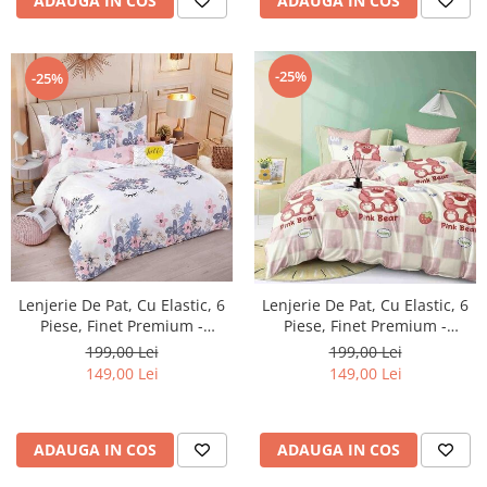
ADAUGA IN COS
ADAUGA IN COS
-25%
-25%
Lenjerie De Pat, Cu Elastic, 6
Lenjerie De Pat, Cu Elastic, 6
Piese, Finet Premium -
Piese, Finet Premium -
LPBF6PE18
LPBF6PE21
199,00 Lei
199,00 Lei
149,00 Lei
149,00 Lei
ADAUGA IN COS
ADAUGA IN COS