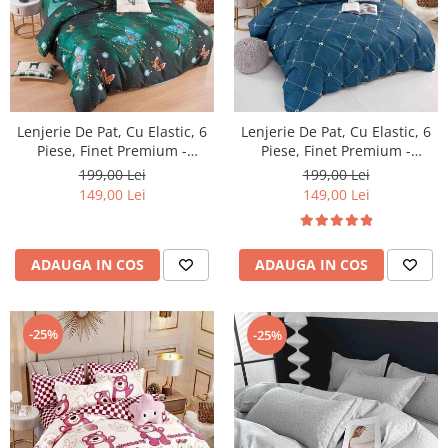
Lenjerie De Pat, Cu Elastic, 6
Lenjerie De Pat, Cu Elastic, 6
Piese, Finet Premium -
Piese, Finet Premium -
LPBF6PE29
LPBF6PE30
199,00 Lei
199,00 Lei
149,00 Lei
149,00 Lei
ADAUGA IN COS
ADAUGA IN COS
-25%
-25%