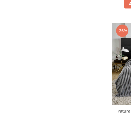
-26%
Patura