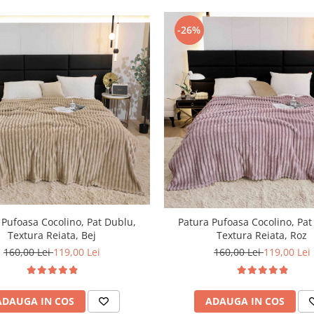
-26%
 Pufoasa Cocolino, Pat Dublu,
Patura Pufoasa Cocolino, Pat
Textura Reiata, Bej
Textura Reiata, Roz
160,00 Lei
119,00 Lei
160,00 Lei
119,00 Lei
ADAUGA IN COS
ADAUGA IN COS