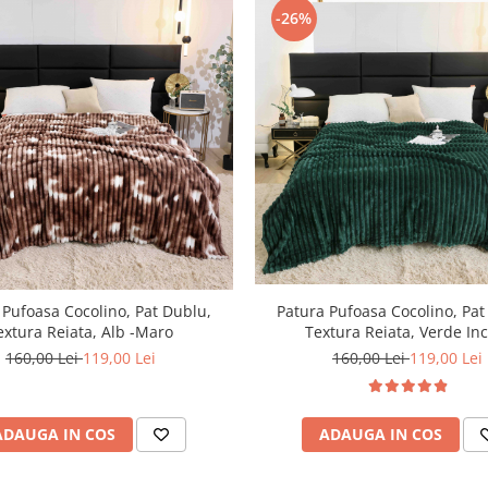
-26%
 Pufoasa Cocolino, Pat Dublu,
Patura Pufoasa Cocolino, Pat
extura Reiata, Alb -Maro
Textura Reiata, Verde Inc
160,00 Lei
119,00 Lei
160,00 Lei
119,00 Lei
ADAUGA IN COS
ADAUGA IN COS