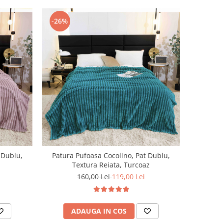
-26%
 Dublu,
Patura Pufoasa Cocolino, Pat Dublu,
Textura Reiata, Turcoaz
160,00 Lei
119,00 Lei
ADAUGA IN COS