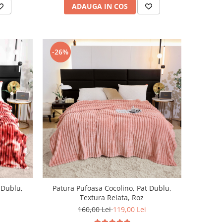
ADAUGA IN COS
-26%
 Dublu,
Patura Pufoasa Cocolino, Pat Dublu,
Textura Reiata, Roz
160,00 Lei
119,00 Lei