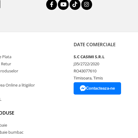
DATE COMERCIALE
 Plata
S.C CASIMI S.R.L
e Retur
J35/2722/2020
Produselor
RO43077610
Timisoara, Timis
a Online a litigiilor
Contacteaza-ne
L
RODUSE
baie
 baie bumbac