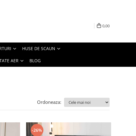
0,00
RTURI
HUSE DE SCAUN
TATE AER
BLOG
Ordoneaza:
-26%