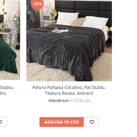
-26%
 Dublu,
Patura Pufoasa Cocolino, Pat Dublu,
his
Textura Reiata, Antracit
160,00 Lei
119,00 Lei
ADAUGA IN COS