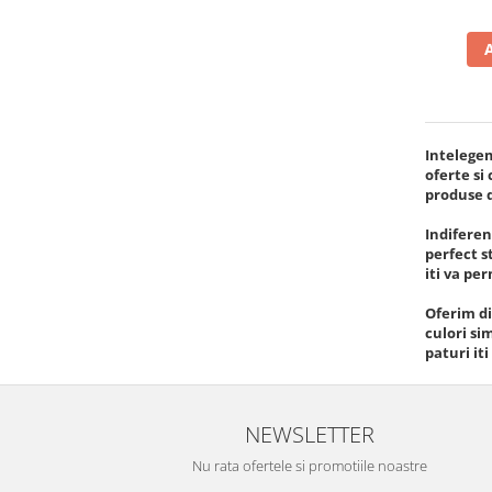
Intelegem
oferte si
produse d
Indiferen
perfect s
iti va pe
Oferim di
culori si
paturi iti
NEWSLETTER
Nu rata ofertele si promotiile noastre