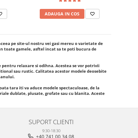
ADAUGA IN COS
ceea pe site-ul nostru vei gasi mereu o varietate de
n toate gamele, asftel incat sa te poti bucura de
le pentru relaxare si odihna. Acestea se vor potrivii
itional sau rustic. Calitatea acestor modele deosebite
 anului.
toata tara iti va aduce modele spectaculoase, de la
iale dublate, plusate, grofate sau cu blanita. Aceste
SUPORT CLIENTI
9:30-18:30
+40 741 00 34 08