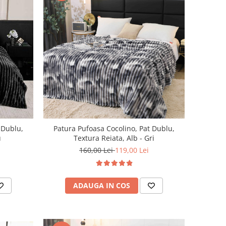
 Dublu,
Patura Pufoasa Cocolino, Pat Dublu,
u
Textura Reiata, Alb - Gri
160,00 Lei
119,00 Lei
ADAUGA IN COS