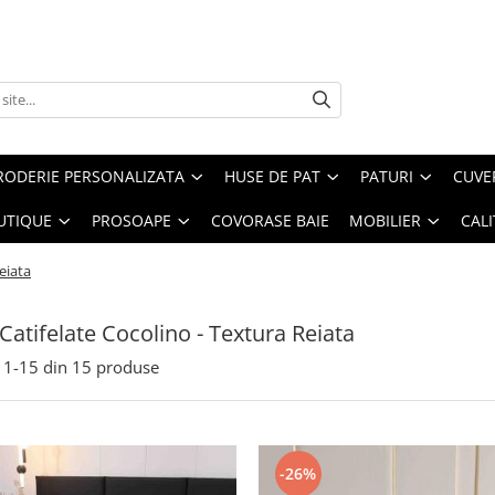
RODERIE PERSONALIZATA
HUSE DE PAT
PATURI
CUVE
UTIQUE
PROSOAPE
COVORASE BAIE
MOBILIER
CALI
eiata
 Catifelate Cocolino - Textura Reiata
1-
15
din
15
produse
-26%