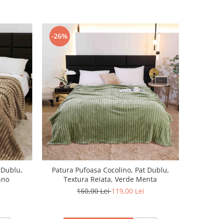
-26%
 Dublu,
Patura Pufoasa Cocolino, Pat Dublu,
nno
Textura Reiata, Verde Menta
160,00 Lei
119,00 Lei