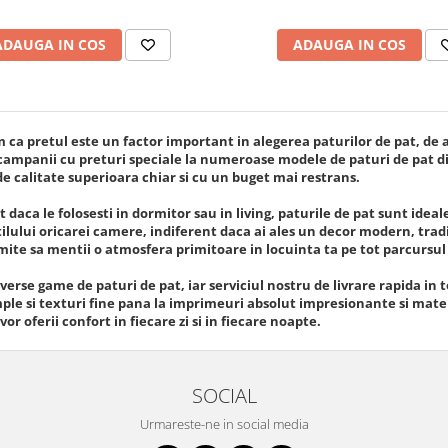
ADAUGA IN COS
ADAUGA IN COS
 ca pretul este un factor important in alegerea paturilor de pat, de a
 campanii cu preturi speciale la numeroase modele de paturi de pat di
e calitate superioara chiar si cu un buget mai restrans.
t daca le folosesti in dormitor sau in living, paturile de pat sunt idea
tilului oricarei camere, indiferent daca ai ales un decor modern, trad
rmite sa mentii o atmosfera primitoare in locuinta ta pe tot parcursul
verse game de paturi de pat, iar serviciul nostru de livrare rapida in 
mple si texturi fine pana la imprimeuri absolut impresionante si mater
 vor oferii confort in fiecare zi si in fiecare noapte.
SOCIAL
Urmareste-ne in social media