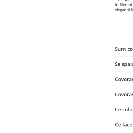
Indiferent
eleganță în
Sunt co
Se spal
Covoras
Covoras
Ce culo
Ce face