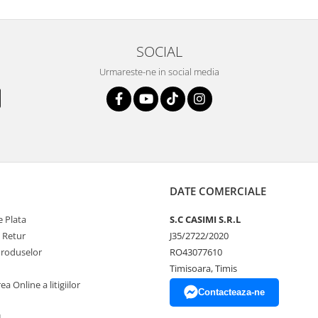
SOCIAL
Urmareste-ne in social media
DATE COMERCIALE
 Plata
S.C CASIMI S.R.L
e Retur
J35/2722/2020
Produselor
RO43077610
Timisoara, Timis
a Online a litigiilor
Contacteaza-ne
L