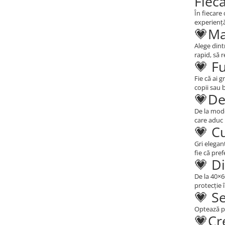
Fiec
Persoane
Set Lenjerie Pat Blanita Iepure, 6
În fiecare
experiență
Piese, Cu Pilota Inclusa
💗Ma
Lenjerii De Pat Premium Collection
Alege dint
Set Lenjerie De Pat, 7 Piese, Cu
rapid, să r
💗 F
Pilota / Cuvertura Inclusa
Fie că ai 
Set Lenjerie De Pat Jacquard Regal,
copii sau 
11 Piese, Cuvertura Inclusa
💗De
Lenjerii Damasc Egiptean King Size
De la mode
care aduc 
Lenjerii De Pat, Finet Premium, 1
💗 C
Persoana
Gri elegan
Lenjerii De Pat Damasc 1 Persoana
fie că pre
💗 D
Lenjerii De Pat, Imprimeu 3D, 1
Persoana
De la 40×6
protecție î
💗 S
Optează pe
💗Cr