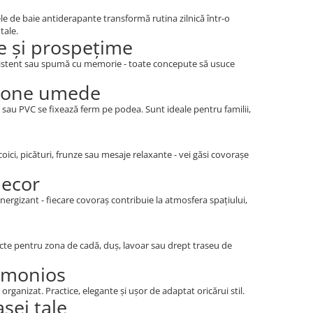
ele de baie antiderapante transformă rutina zilnică într-o
tale.
e și prospețime
ezistent sau spumă cu memorie - toate concepute să usuce
n zone umede
c sau PVC se fixează ferm pe podea. Sunt ideale pentru familii,
oici, picături, frunze sau mesaje relaxante - vei găsi covorașe
decor
nergizant - fiecare covoraș contribuie la atmosfera spațiului,
te pentru zona de cadă, duș, lavoar sau drept traseu de
armonios
organizat. Practice, elegante și ușor de adaptat oricărui stil.
sei tale