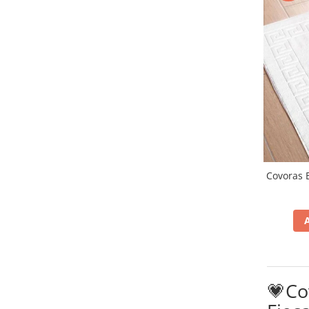
Cearceaf cu elastic
Cearceaf normal
Lenjerii De Pat Creponate
Lenjerii De Pat Bumbac Poplin 2
Persoane
Lenjerii De Pat Bumbac Poplin,
Matlasate, 2 Persoane
Lenjerii De Pat Bumbac Satinat 2
Persoane
Lenjerii De Pat Volanase
Covoras 
Lenjerii De Pat, Finet Premium 3D,
2 Persoane
Lenjerii De Pat Jacquard
Lenjerii De Pat Catifea
Lenjerii De Pat Cocolino
💗Co
Set Lenjerie De Pat Blana
Artificiala De Iepure, 6 Piese, 2