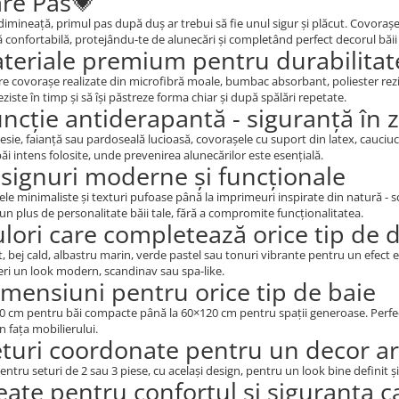
are Pas💗
 dimineață, primul pas după duș ar trebui să fie unul sigur și plăcut. Covoraș
 confortabilă, protejându-te de alunecări și completând perfect decorul băii 
teriale premium pentru durabilitat
re covorașe realizate din microfibră moale, bumbac absorbant, poliester r
eziste în timp și să își păstreze forma chiar și după spălări repetate.
uncție antiderapantă - siguranță î
gresie, faianță sau pardoseală lucioasă, covorașele cu suport din latex, cauciu
băi intens folosite, unde prevenirea alunecărilor este esențială.
signuri moderne și funcționale
le minimaliste și texturi pufoase până la imprimeuri inspirate din natură - sc
un plus de personalitate băii tale, fără a compromite funcționalitatea.
ulori care completează orice tip de 
t, bej cald, albastru marin, verde pastel sau tonuri vibrante pentru un efect e
feri un look modern, scandinav sau spa-like.
imensiuni pentru orice tip de baie
0 cm pentru băi compacte până la 60×120 cm pentru spații generoase. Perfec
n fața mobilierului.
eturi coordonate pentru un decor 
ntru seturi de 2 sau 3 piese, cu același design, pentru un look bine definit și 
eate pentru confortul și siguranța ca