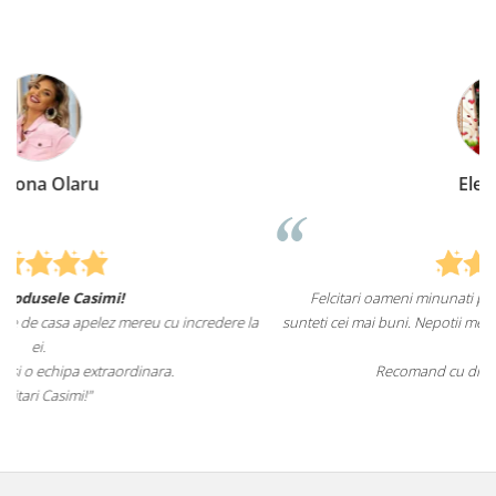
Elena Suia
Felcitari oameni minunati pentru produsele pe care le aveti,
ere la
sunteti cei mai buni. Nepotii mei au fost tare incantati de lenjeriile d
pat.
Recomand cu drag si increde Casimi.ro