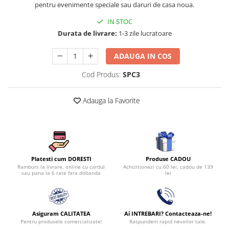
pentru evenimente speciale sau daruri de casa noua.
Persoane
Set Lenjerie Pat Blanita Iepure, 6
IN STOC
Piese, Cu Pilota Inclusa
Durata de livrare:
1-3 zile lucratoare
Lenjerii De Pat Premium Collection
Set Lenjerie De Pat, 7 Piese, Cu
ADAUGA IN COS
Pilota / Cuvertura Inclusa
Cod Produs:
SPC3
Set Lenjerie De Pat Jacquard Regal,
11 Piese, Cuvertura Inclusa
Adauga la Favorite
Lenjerii Damasc Egiptean King Size
Lenjerii De Pat, Finet Premium, 1
Persoana
Lenjerii De Pat Damasc 1 Persoana
Produse CADOU
Platesti cum DORESTI
Lenjerii De Pat, Imprimeu 3D, 1
Achizitionezi cu 60 lei, cadou de 139
Ramburs la livrare, online cu cardul
lei
sau pana la 6 rate fara dobanda
Persoana
Asiguram CALITATEA
Ai INTREBARI? Contacteaza-ne!
Pentru produsele comercializate!
Raspundem rapid nevoilor tale.