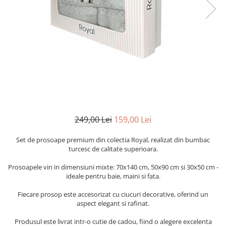
Cearceaf cu elastic
Cearceaf normal
Lenjerii De Pat Creponate
Lenjerii De Pat Bumbac Poplin 2
Persoane
Lenjerii De Pat Bumbac Poplin,
Matlasate, 2 Persoane
Lenjerii De Pat Bumbac Satinat 2
Persoane
249,00 Lei
159,00 Lei
Lenjerii De Pat Volanase
Lenjerii De Pat, Finet Premium 3D,
Set de prosoape premium din colectia Royal, realizat din bumbac
turcesc de calitate superioara.
2 Persoane
Lenjerii De Pat Jacquard
Prosoapele vin in dimensiuni mixte: 70x140 cm, 50x90 cm si 30x50 cm -
ideale pentru baie, maini si fata.
Lenjerii De Pat Catifea
Fiecare prosop este accesorizat cu ciucuri decorative, oferind un
Lenjerii De Pat Cocolino
aspect elegant si rafinat.
Set Lenjerie De Pat Blana
Produsul este livrat intr-o cutie de cadou, fiind o alegere excelenta
Artificiala De Iepure, 6 Piese, 2