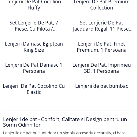
Lenjerii De Pat Cocolino
Lenjerii De Pat Premium
Persoane
Fluffy
Collection
Set Lenjerie Pat Blanita Iepure, 6
Piese, Cu Pilota Inclusa
Set Lenjerie De Pat, 7
Set Lenjerie De Pat
Lenjerii De Pat Premium Collection
Piese, Cu Pilota /
Jacquard Regal, 11 Piese,
Set Lenjerie De Pat, 7 Piese, Cu
Cuvertura Inclusa
Cuvertura Inclusa
Pilota / Cuvertura Inclusa
Lenjerii Damasc Egiptean
Lenjerii De Pat, Finet
Set Lenjerie De Pat Jacquard Regal,
King Size
Premium, 1 Persoana
11 Piese, Cuvertura Inclusa
Lenjerii Damasc Egiptean King Size
Lenjerii De Pat Damasc 1
Lenjerii De Pat, Imprimeu
Persoana
3D, 1 Persoana
Lenjerii De Pat, Finet Premium, 1
Persoana
Lenjerii De Pat Cocolino Cu
Lenjerii de pat bumbac
Lenjerii De Pat Damasc 1 Persoana
Elastic
Lenjerii De Pat, Imprimeu 3D, 1
Persoana
Lenjerii de pat - Confort, Calitate si Design pentru un
Somn Odihnitor
Lenjeriile de pat nu sunt doar un simplu accesoriu decorativ, ci baza