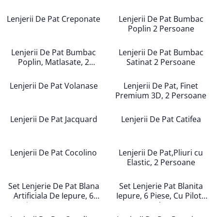
Cearceaf cu elastic
Cearceaf normal
Lenjerii De Pat Creponate
Lenjerii De Pat Bumbac
Poplin 2 Persoane
Lenjerii De Pat Creponate
Lenjerii De Pat Bumbac Poplin 2
Lenjerii De Pat Bumbac
Lenjerii De Pat Bumbac
Persoane
Poplin, Matlasate, 2
Satinat 2 Persoane
Lenjerii De Pat Bumbac Poplin,
Persoane
Matlasate, 2 Persoane
Lenjerii De Pat Volanase
Lenjerii De Pat, Finet
Lenjerii De Pat Bumbac Satinat 2
Premium 3D, 2 Persoane
Persoane
Lenjerii De Pat Jacquard
Lenjerii De Pat Catifea
Lenjerii De Pat Volanase
Lenjerii De Pat, Finet Premium 3D,
2 Persoane
Lenjerii De Pat Cocolino
Lenjerii De Pat,Pliuri cu
Lenjerii De Pat Jacquard
Elastic, 2 Persoane
Lenjerii De Pat Catifea
Set Lenjerie De Pat Blana
Set Lenjerie Pat Blanita
Lenjerii De Pat Cocolino
Artificiala De Iepure, 6
Iepure, 6 Piese, Cu Pilota
Set Lenjerie De Pat Blana
Piese, 2 Persoane
Inclusa
Artificiala De Iepure, 6 Piese, 2