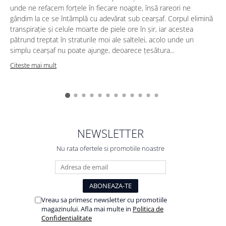
unde ne refacem forțele în fiecare noapte, însă rareori ne
gândim la ce se întâmplă cu adevărat sub cearșaf. Corpul elimină
transpirație și celule moarte de piele ore în șir, iar acestea
pătrund treptat în straturile moi ale saltelei, acolo unde un
simplu cearșaf nu poate ajunge, deoarece țesătura...
f
Citeste mai mult
NEWSLETTER
Nu rata ofertele si promotiile noastre
Vreau sa primesc newsletter cu promotiile
magazinului. Afla mai multe in
Politica de
Confidentialitate