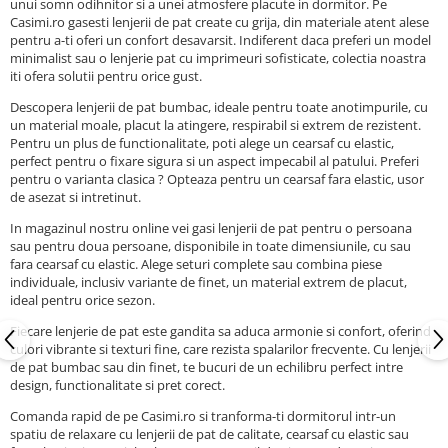
unui somn odihnitor si a unei atmosfere placute in dormitor. Pe
Casimi.ro gasesti lenjerii de pat create cu grija, din materiale atent alese
pentru a-ti oferi un confort desavarsit. Indiferent daca preferi un model
minimalist sau o lenjerie pat cu imprimeuri sofisticate, colectia noastra
iti ofera solutii pentru orice gust.
Descopera lenjerii de pat bumbac, ideale pentru toate anotimpurile, cu
un material moale, placut la atingere, respirabil si extrem de rezistent.
Pentru un plus de functionalitate, poti alege un cearsaf cu elastic,
perfect pentru o fixare sigura si un aspect impecabil al patului. Preferi
pentru o varianta clasica ? Opteaza pentru un cearsaf fara elastic, usor
de asezat si intretinut.
In magazinul nostru online vei gasi lenjerii de pat pentru o persoana
sau pentru doua persoane, disponibile in toate dimensiunile, cu sau
fara cearsaf cu elastic. Alege seturi complete sau combina piese
individuale, inclusiv variante de finet, un material extrem de placut,
ideal pentru orice sezon.
Fiecare lenjerie de pat este gandita sa aduca armonie si confort, oferind
culori vibrante si texturi fine, care rezista spalarilor frecvente. Cu lenjerii
de pat bumbac sau din finet, te bucuri de un echilibru perfect intre
design, functionalitate si pret corect.
Comanda rapid de pe Casimi.ro si tranforma-ti dormitorul intr-un
spatiu de relaxare cu lenjerii de pat de calitate, cearsaf cu elastic sau