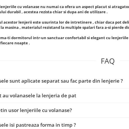
 lenjeriile cu volanase nu numai ca ofera un aspect placut si atragator
lui durabil , acestea rezista chiar si dupa ani de utilizare .
 acestor lenjerii este usurinta lor de intretinere , chiar daca pot deli
e la masina , materialul rezistand la multiple spalari fara a-si pierde d
a-ti dormitorul intr-un sanctuar confortabil si elegant cu lenjeriile
n fiecare noapte .
FAQ
ele sunt aplicate separat sau fac parte din lenjerie ?
t au volanasele la lenjeria de pat
etin usor lenjeriile cu volanase?
ele isi pastreaza forma in timp ?