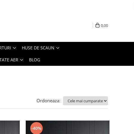
0,00
RTURI
HUSE DE SCAUN
TATE AER
BLOG
Ordoneaza:
-40%