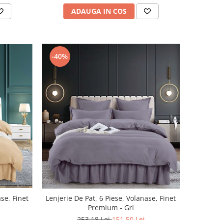
ADAUGA IN COS
-40%
ase, Finet
Lenjerie De Pat, 6 Piese, Volanase, Finet
Premium - Gri
253,18 Lei
151,50 Lei