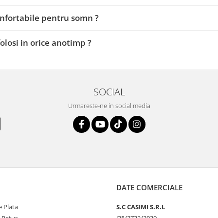
nfortabile pentru somn ?
folosi in orice anotimp ?
SOCIAL
Urmareste-ne in social media
DATE COMERCIALE
 Plata
S.C CASIMI S.R.L
e Retur
J35/2722/2020