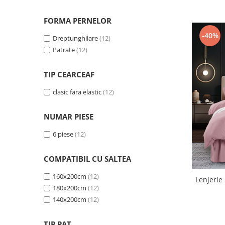
Negru
(1)
FORMA PERNELOR
-40%
Dreptunghilare
(12)
Patrate
(12)
TIP CEARCEAF
clasic fara elastic
(12)
NUMAR PIESE
6 piese
(12)
COMPATIBIL CU SALTEA
160x200cm
(12)
Lenjerie 
180x200cm
(12)
140x200cm
(12)
TIP PAT