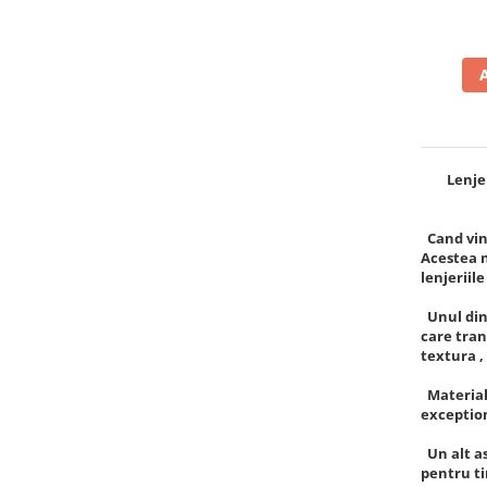
Lenjerii
Cand vine
Acestea n
lenjeriil
Unul dint
care tran
textura ,
Materialu
exception
Un alt as
pentru tin