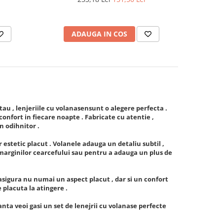
ADAUGA IN COS
u , lenjeriile cu volanasensunt o alegere perfecta .
confort in fiecare noapte . Fabricate cu atentie ,
n odihnitor .
 estetic placut . Volanele adauga un detaliu subtil ,
marginilor cearcefului sau pentru a adauga un plus de
e asigura nu numai un aspect placut , dar si un confort
 placuta la atingere .
ranta veoi gasi un set de lenejrii cu volanase perfecte