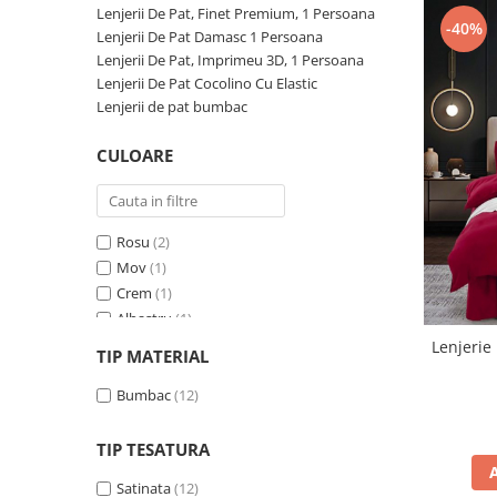
Lenjerii De Pat, Finet Premium, 1 Persoana
Persoane
Set Lenjerie Pat Blanita Iepure, 6
-40%
Lenjerii De Pat Damasc 1 Persoana
Piese, Cu Pilota Inclusa
Lenjerii De Pat, Imprimeu 3D, 1 Persoana
Lenjerii De Pat Premium Collection
Lenjerii De Pat Cocolino Cu Elastic
Lenjerii de pat bumbac
Set Lenjerie De Pat, 7 Piese, Cu
Pilota / Cuvertura Inclusa
CULOARE
Set Lenjerie De Pat Jacquard Regal,
11 Piese, Cuvertura Inclusa
Lenjerii Damasc Egiptean King Size
Rosu
(2)
Lenjerii De Pat, Finet Premium, 1
Mov
(1)
Persoana
Crem
(1)
Albastru
(1)
Lenjerii De Pat Damasc 1 Persoana
Verde
(1)
Lenjerie 
TIP MATERIAL
Lenjerii De Pat, Imprimeu 3D, 1
Gri
(1)
Persoana
Maro
Bumbac
(1)
(12)
Roz
(1)
Galben
(1)
TIP TESATURA
Turcoaz
(1)
Satinata
(12)