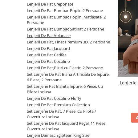
Cearceaf cu elastic
Lenjerii De Pat Creponate
Lenjerii De Pat Bumbac Poplin 2 Persoane
Cearceaf normal
Lenjerii De Pat Bumbac Poplin, Matlasate, 2
Lenjerii De Pat Creponate
Persoane
Lenjerii De Pat Bumbac Poplin 2
Lenjerii De Pat Bumbac Satinat 2 Persoane
Persoane
Lenjerii De Pat Volanase
Lenjerii De Pat, Finet Premium 3D, 2 Persoane
Lenjerii De Pat Bumbac Poplin,
Lenjerii De Pat Jacquard
Matlasate, 2 Persoane
Lenjerii De Pat Catifea
Lenjerii De Pat Bumbac Satinat 2
Lenjerii De Pat Cocolino
Persoane
Lenjerii De Pat,Pliuri cu Elastic, 2 Persoane
Set Lenjerie De Pat Blana Artificiala De Iepure,
Lenjerii De Pat Volanase
6 Piese, 2 Persoane
Lenjerie 
Lenjerii De Pat, Finet Premium 3D,
Set Lenjerie Pat Blanita Iepure, 6 Piese, Cu
2 Persoane
Pilota Inclusa
Lenjerii De Pat Cocolino Fluffy
Lenjerii De Pat Jacquard
Lenjerii De Pat Premium Collection
Lenjerii De Pat Catifea
Set Lenjerie De Pat, 7 Piese, Cu Pilota /
Cuvertura Inclusa
Lenjerii De Pat Cocolino
Set Lenjerie De Pat Jacquard Regal, 11 Piese,
Cuvertura Inclusa
Set Lenjerie De Pat Blana
Lenjerii Damasc Egiptean King Size
Artificiala De Iepure, 6 Piese, 2