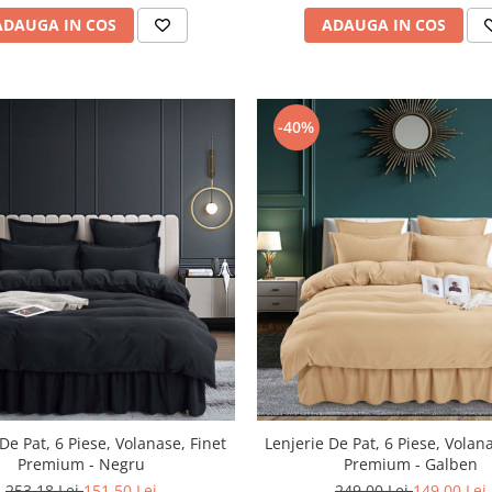
ADAUGA IN COS
ADAUGA IN COS
-40%
De Pat, 6 Piese, Volanase, Finet
Lenjerie De Pat, 6 Piese, Volan
Premium - Negru
Premium - Galben
253,18 Lei
151,50 Lei
249,00 Lei
149,00 Lei