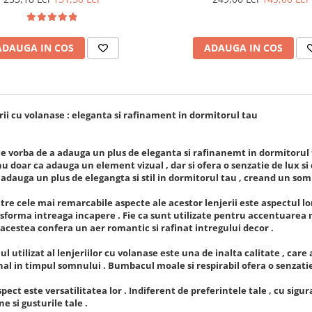
ADAUGA IN COS
ADAUGA IN COS
 cu volanase : eleganta si rafinament in dormitorul tau
 vorba de a adauga un plus de eleganta si rafinanemt in dormitorul ta
u doar ca adauga un element vizual , dar si ofera o senzatie de lux si 
e adauga un plus de elegangta si stil in dormitorul tau , creand un som
re cele mai remarcabile aspecte ale acestor lenjerii este aspectul lor
sforma intreaga incapere . Fie ca sunt utilizate pentru accentuarea 
 acestea confera un aer romantic si rafinat intregului decor .
l utilizat al lenjeriilor cu volanase este una de inalta calitate , car
al in timpul somnului . Bumbacul moale si respirabil ofera o senzatie
pect este versatilitatea lor . Indiferent de preferintele tale , cu sigu
e si gusturile tale .