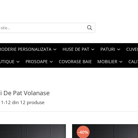
RODERIE PERSONALIZATA
HUSE DE PAT
PATURI
CUVE
UTIQUE
PROSOAPE
COVORASE BAIE
MOBILIER
CALI
ii De Pat Volanase
1-
12
din
12
produse
-40%