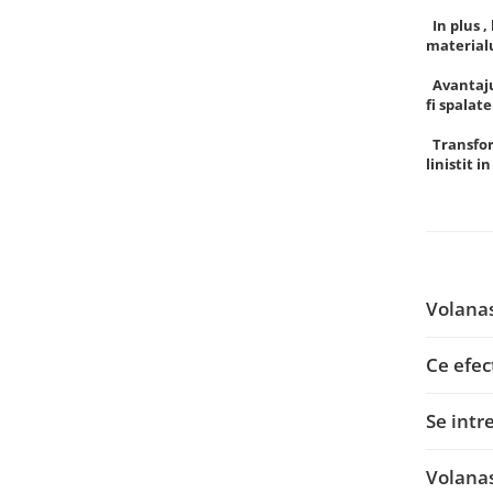
In plus ,
materialu
Avantajul
fi spalat
Transform
linistit i
Volanas
Ce efec
Se intr
Volanas