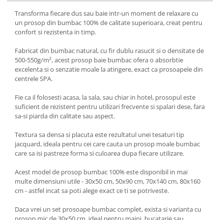
Transforma fiecare dus sau baie intr-un moment de relaxare cu
un prosop din bumbac 100% de calitate superioara, creat pentru
confort si rezistenta in timp.
Fabricat din bumbac natural, cu fir dublu rasucit si o densitate de
500-550g/m², acest prosop baie bumbac ofera o absorbtie
excelenta si o senzatie moale la atingere, exact ca prosoapele din
centrele SPA.
Fie ca il folosesti acasa, la sala, sau chiar in hotel, prosopul este
suficient de rezistent pentru utilizari frecvente si spalari dese, fara
sa-si piarda din calitate sau aspect.
Textura sa densa si placuta este rezultatul unei tesaturi tip
jacquard, ideala pentru cei care cauta un prosop moale bumbac
care sa isi pastreze forma si culoarea dupa fiecare utilizare.
Acest model de prosop bumbac 100% este disponibil in mai
multe dimensiuni utile - 30x50 cm, 50x90 cm, 70x140 cm, 80x160
cm - astfel incat sa poti alege exact ce ti se potriveste.
Daca vrei un set prosoape bumbac complet, exista si varianta cu
prosop mic de 30x50 cm, ideal pentru maini, bucatarie sau