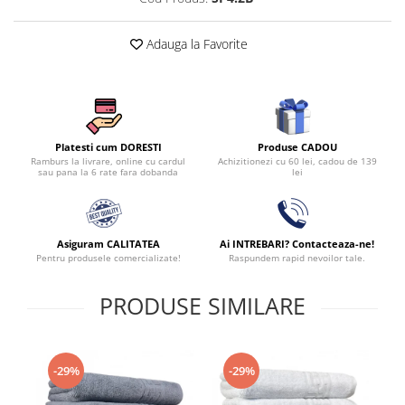
Adauga la Favorite
Produse CADOU
Platesti cum DORESTI
Achizitionezi cu 60 lei, cadou de 139
Ramburs la livrare, online cu cardul
lei
sau pana la 6 rate fara dobanda
Asiguram CALITATEA
Ai INTREBARI? Contacteaza-ne!
Pentru produsele comercializate!
Raspundem rapid nevoilor tale.
PRODUSE SIMILARE
-29%
-29%