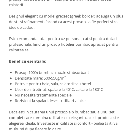
calatorii.
Designul elegant cu model grecesc (greek border) adauga un plus
de stil si rafinament, facand ca acest prosop sa fie perfect si ca
idee de cadou.
Este recomandat atat pentru uz personal, cat si pentru dotari
profesionale, fiind un prosop hotelier bumbac apreciat pentru
calitatea sa.
Beneficii esentiale:
Prosop 100% bumbac, moale si absorbant
Densitate mare: 500-550g/m²
Potrivit pentru baie, sala, calatorii sau hotel
Usor de intretinut: spalare la 40°C, calcare la 130°C
Nu necesita tratamente speciale
Rezistent la spalari dese si utilizari zilnice
Daca esti in cautarea unui prosop alb bumbac sau a unui set
complet care combina utilitatea cu eleganta, acest produs este
alegerea ideala. Investeste in calitate si confort - pielea ta iti va
multumi dupa fiecare folosire.