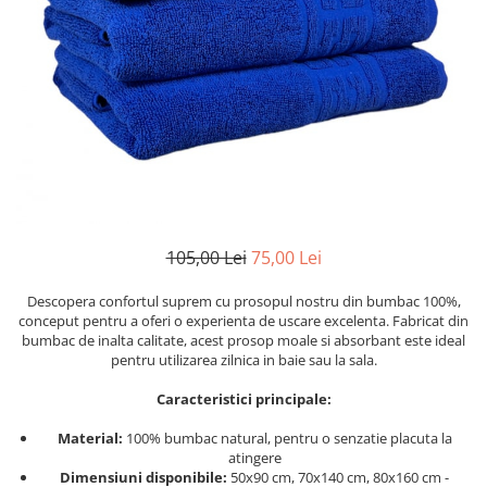
Cearceaf cu elastic
Cearceaf normal
Lenjerii De Pat Creponate
Lenjerii De Pat Bumbac Poplin 2
Persoane
Lenjerii De Pat Bumbac Poplin,
Matlasate, 2 Persoane
Lenjerii De Pat Bumbac Satinat 2
Persoane
105,00 Lei
75,00 Lei
Lenjerii De Pat Volanase
Lenjerii De Pat, Finet Premium 3D,
Descopera confortul suprem cu prosopul nostru din bumbac 100%,
conceput pentru a oferi o experienta de uscare excelenta. Fabricat din
2 Persoane
bumbac de inalta calitate, acest prosop moale si absorbant este ideal
Lenjerii De Pat Jacquard
pentru utilizarea zilnica in baie sau la sala.
Lenjerii De Pat Catifea
Caracteristici principale:
Lenjerii De Pat Cocolino
Material:
100% bumbac natural, pentru o senzatie placuta la
Set Lenjerie De Pat Blana
atingere
Dimensiuni disponibile:
50x90 cm, 70x140 cm, 80x160 cm -
Artificiala De Iepure, 6 Piese, 2