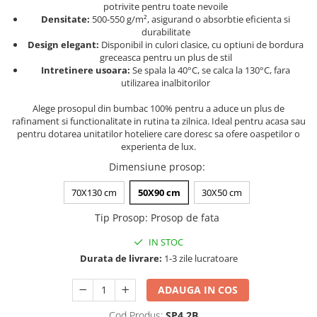
potrivite pentru toate nevoile
Persoane
Set Lenjerie Pat Blanita Iepure, 6
Densitate:
500-550 g/m², asigurand o absorbtie eficienta si
Piese, Cu Pilota Inclusa
durabilitate
Design elegant:
Disponibil in culori clasice, cu optiuni de bordura
Lenjerii De Pat Premium Collection
greceasca pentru un plus de stil
Intretinere usoara:
Se spala la 40°C, se calca la 130°C, fara
Set Lenjerie De Pat, 7 Piese, Cu
utilizarea inalbitorilor
Pilota / Cuvertura Inclusa
Alege prosopul din bumbac 100% pentru a aduce un plus de
Set Lenjerie De Pat Jacquard Regal,
rafinament si functionalitate in rutina ta zilnica. Ideal pentru acasa sau
11 Piese, Cuvertura Inclusa
pentru dotarea unitatilor hoteliere care doresc sa ofere oaspetilor o
experienta de lux.
Lenjerii Damasc Egiptean King Size
Dimensiune prosop
:
Lenjerii De Pat, Finet Premium, 1
Persoana
70X130 cm
50X90 cm
30X50 cm
Lenjerii De Pat Damasc 1 Persoana
Tip Prosop
:
Prosop de fata
Lenjerii De Pat, Imprimeu 3D, 1
Persoana
IN STOC
Durata de livrare:
1-3 zile lucratoare
ADAUGA IN COS
Cod Produs:
SP4.2B