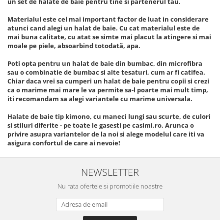
un set de halate de baie pentru tine si partenerul tau.
Cearceaf cu elastic
Cearceaf normal
Materialul este cel mai important factor de luat in considerare
atunci cand alegi un halat de baie. Cu cat materialul este de
Lenjerii De Pat Creponate
mai buna calitate, cu atat se simte mai placut la atingere si mai
Lenjerii De Pat Bumbac Poplin 2
moale pe piele, absoarbind totodată, apa.
Persoane
Poti opta pentru un halat de baie din bumbac, din microfibra
Lenjerii De Pat Bumbac Poplin,
sau o combinatie de bumbac si alte tesaturi, cum ar fi catifea.
Matlasate, 2 Persoane
Chiar daca vrei sa cumperi un halat de baie pentru copii si crezi
ca o marime mai mare le va permite sa-l poarte mai mult timp,
Lenjerii De Pat Bumbac Satinat 2
iti recomandam sa alegi variantele cu marime universala.
Persoane
Halate de baie tip kimono, cu maneci lungi sau scurte, de culori
Lenjerii De Pat Volanase
si stiluri diferite - pe toate le gasesti pe casimi.ro. Arunca o
privire asupra variantelor de la noi si alege modelul care iti va
Lenjerii De Pat, Finet Premium 3D,
asigura confortul de care ai nevoie!
2 Persoane
Lenjerii De Pat Jacquard
NEWSLETTER
Lenjerii De Pat Catifea
Nu rata ofertele si promotiile noastre
Lenjerii De Pat Cocolino
Set Lenjerie De Pat Blana
Artificiala De Iepure, 6 Piese, 2