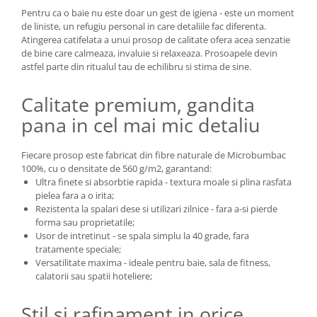
Pentru ca o baie nu este doar un gest de igiena - este un moment
de liniste, un refugiu personal in care detaliile fac diferenta.
Atingerea catifelata a unui prosop de calitate ofera acea senzatie
de bine care calmeaza, invaluie si relaxeaza. Prosoapele devin
astfel parte din ritualul tau de echilibru si stima de sine.
Calitate premium, gandita
pana in cel mai mic detaliu
Fiecare prosop este fabricat din fibre naturale de Microbumbac
100%, cu o densitate de 560 g/m2, garantand:
Ultra finete si absorbtie rapida - textura moale si plina rasfata
pielea fara a o irita;
Rezistenta la spalari dese si utilizari zilnice - fara a-si pierde
forma sau proprietatile;
Usor de intretinut - se spala simplu la 40 grade, fara
tratamente speciale;
Versatilitate maxima - ideale pentru baie, sala de fitness,
calatorii sau spatii hoteliere;
Stil si rafinament in orice