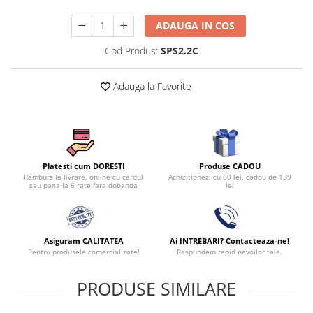
ADAUGA IN COS
Cod Produs:
SPS2.2C
Adauga la Favorite
Produse CADOU
Platesti cum DORESTI
Achizitionezi cu 60 lei, cadou de 139
Ramburs la livrare, online cu cardul
lei
sau pana la 6 rate fara dobanda
Asiguram CALITATEA
Ai INTREBARI? Contacteaza-ne!
Pentru produsele comercializate!
Raspundem rapid nevoilor tale.
PRODUSE SIMILARE