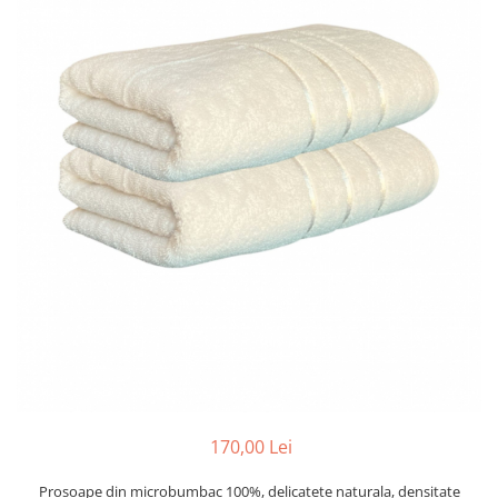
Cearceaf cu elastic
Cearceaf normal
Lenjerii De Pat Creponate
Lenjerii De Pat Bumbac Poplin 2
Persoane
Lenjerii De Pat Bumbac Poplin,
Matlasate, 2 Persoane
Lenjerii De Pat Bumbac Satinat 2
Persoane
Lenjerii De Pat Volanase
Lenjerii De Pat, Finet Premium 3D,
2 Persoane
Lenjerii De Pat Jacquard
Lenjerii De Pat Catifea
Lenjerii De Pat Cocolino
170,00 Lei
Set Lenjerie De Pat Blana
Artificiala De Iepure, 6 Piese, 2
Prosoape din microbumbac 100%, delicatete naturala, densitate