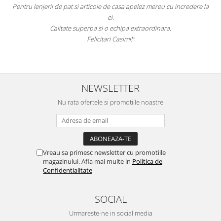
tru lenjerii de pat si articole de casa apelez mereu cu incredere la
sunteti 
ei.
Calitate superba si o echipa extraordinara.
Felicitari Casimi!"
NEWSLETTER
Nu rata ofertele si promotiile noastre
Vreau sa primesc newsletter cu promotiile
magazinului. Afla mai multe in
Politica de
Confidentialitate
SOCIAL
Urmareste-ne in social media