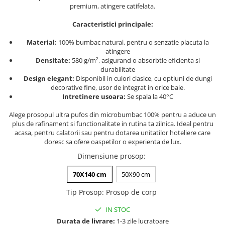
premium, atingere catifelata.
Persoane
Set Lenjerie Pat Blanita Iepure, 6
Piese, Cu Pilota Inclusa
Caracteristici principale:
Lenjerii De Pat Premium Collection
Material:
100% bumbac natural, pentru o senzatie placuta la
atingere
Set Lenjerie De Pat, 7 Piese, Cu
Densitate:
580 g/m², asigurand o absorbtie eficienta si
Pilota / Cuvertura Inclusa
durabilitate
Design elegant:
Disponibil in culori clasice, cu optiuni de dungi
Set Lenjerie De Pat Jacquard Regal,
decorative fine, usor de integrat in orice baie.
11 Piese, Cuvertura Inclusa
Intretinere usoara:
Se spala la 40°C
Lenjerii Damasc Egiptean King Size
Alege prosopul ultra pufos din microbumbac 100% pentru a aduce un
Lenjerii De Pat, Finet Premium, 1
plus de rafinament si functionalitate in rutina ta zilnica. Ideal pentru
Persoana
acasa, pentru calatorii sau pentru dotarea unitatilor hoteliere care
doresc sa ofere oaspetilor o experienta de lux.
Lenjerii De Pat Damasc 1 Persoana
Dimensiune prosop
:
Lenjerii De Pat, Imprimeu 3D, 1
Persoana
70X140 cm
50X90 cm
Tip Prosop
:
Prosop de corp
IN STOC
Durata de livrare:
1-3 zile lucratoare