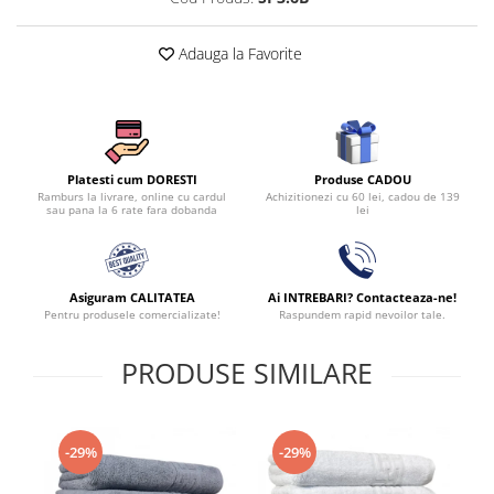
Adauga la Favorite
Produse CADOU
Platesti cum DORESTI
Achizitionezi cu 60 lei, cadou de 139
Ramburs la livrare, online cu cardul
lei
sau pana la 6 rate fara dobanda
Asiguram CALITATEA
Ai INTREBARI? Contacteaza-ne!
Pentru produsele comercializate!
Raspundem rapid nevoilor tale.
PRODUSE SIMILARE
-29%
-29%