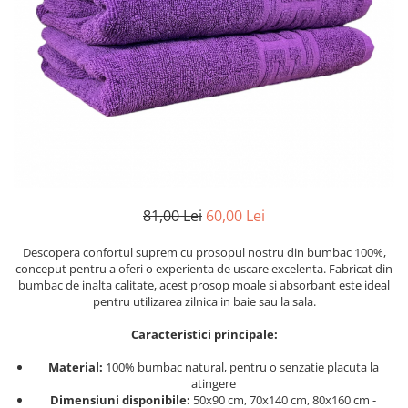
Cearceaf cu elastic
Cearceaf normal
Lenjerii De Pat Creponate
Lenjerii De Pat Bumbac Poplin 2
Persoane
Lenjerii De Pat Bumbac Poplin,
Matlasate, 2 Persoane
Lenjerii De Pat Bumbac Satinat 2
Persoane
81,00 Lei
60,00 Lei
Lenjerii De Pat Volanase
Lenjerii De Pat, Finet Premium 3D,
Descopera confortul suprem cu prosopul nostru din bumbac 100%,
conceput pentru a oferi o experienta de uscare excelenta. Fabricat din
2 Persoane
bumbac de inalta calitate, acest prosop moale si absorbant este ideal
Lenjerii De Pat Jacquard
pentru utilizarea zilnica in baie sau la sala.
Lenjerii De Pat Catifea
Caracteristici principale:
Lenjerii De Pat Cocolino
Material:
100% bumbac natural, pentru o senzatie placuta la
Set Lenjerie De Pat Blana
atingere
Dimensiuni disponibile:
50x90 cm, 70x140 cm, 80x160 cm -
Artificiala De Iepure, 6 Piese, 2