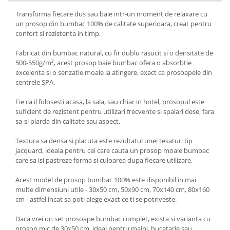
Transforma fiecare dus sau baie intr-un moment de relaxare cu
un prosop din bumbac 100% de calitate superioara, creat pentru
confort si rezistenta in timp.
Fabricat din bumbac natural, cu fir dublu rasucit si o densitate de
500-550g/m², acest prosop baie bumbac ofera o absorbtie
excelenta si o senzatie moale la atingere, exact ca prosoapele din
centrele SPA.
Fie ca il folosesti acasa, la sala, sau chiar in hotel, prosopul este
suficient de rezistent pentru utilizari frecvente si spalari dese, fara
sa-si piarda din calitate sau aspect.
Textura sa densa si placuta este rezultatul unei tesaturi tip
jacquard, ideala pentru cei care cauta un prosop moale bumbac
care sa isi pastreze forma si culoarea dupa fiecare utilizare.
Acest model de prosop bumbac 100% este disponibil in mai
multe dimensiuni utile - 30x50 cm, 50x90 cm, 70x140 cm, 80x160
cm - astfel incat sa poti alege exact ce ti se potriveste.
Daca vrei un set prosoape bumbac complet, exista si varianta cu
prosop mic de 30x50 cm, ideal pentru maini, bucatarie sau