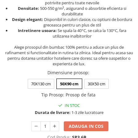
potrivite pentru toate nevoile
Persoane
Set Lenjerie Pat Blanita Iepure, 6
Densitate:
500-550 g/m², asigurand o absorbtie eficienta si
Piese, Cu Pilota Inclusa
durabilitate
Design elegant:
Disponibil in culori clasice, cu optiuni de bordura
Lenjerii De Pat Premium Collection
greceasca pentru un plus de stil
Intretinere usoara:
Se spala la 40°C, se calca la 130°C, fara
Set Lenjerie De Pat, 7 Piese, Cu
utilizarea inalbitorilor
Pilota / Cuvertura Inclusa
Alege prosopul din bumbac 100% pentru a aduce un plus de
Set Lenjerie De Pat Jacquard Regal,
rafinament si functionalitate in rutina ta zilnica. Ideal pentru acasa sau
11 Piese, Cuvertura Inclusa
pentru dotarea unitatilor hoteliere care doresc sa ofere oaspetilor o
experienta de lux.
Lenjerii Damasc Egiptean King Size
Dimensiune prosop
:
Lenjerii De Pat, Finet Premium, 1
Persoana
70X130 cm
50X90 cm
30X50 cm
Lenjerii De Pat Damasc 1 Persoana
Tip Prosop
:
Prosop de fata
Lenjerii De Pat, Imprimeu 3D, 1
Persoana
IN STOC
Durata de livrare:
1-3 zile lucratoare
ADAUGA IN COS
Cod Produs:
SP3.6B