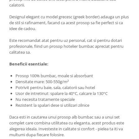
calatorii.
Designul elegant cu model grecesc (greek border) adauga un plus
de stil si rafinament, facand ca acest prosop sa fie perfect si ca
idee de cadou.
Este recomandat atat pentru uz personal, cat si pentru dotari
profesionale, fiind un prosop hotelier bumbac apreciat pentru
calitatea sa.
Beneficii esentiale:
Prosop 100% bumbac, moale si absorbant
Densitate mare: 500-550g/m²
Potrivit pentru baie, sala, calatorii sau hotel
Usor de intretinut: spalare la 40°C, calcare la 130°C
Nu necesita tratamente speciale
Rezistent la spalari dese si utilizari zilnice
Daca esti in cautarea unui prosop alb bumbac sau a unui set
complet care combina utilitatea cu eleganta, acest produs este
alegerea ideala. Investeste in calitate si confort - pielea ta iti va
multumi dupa fiecare folosire.