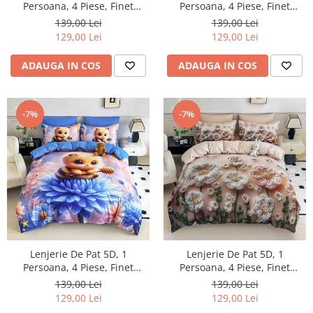
Persoana, 4 Piese, Finet
Persoana, 4 Piese, Finet
Premium
Premium
139,00 Lei
139,00 Lei
129,00 Lei
129,00 Lei
ADAUGA IN COS
ADAUGA IN COS
-7%
-7%
Lenjerie De Pat 5D, 1
Lenjerie De Pat 5D, 1
Persoana, 4 Piese, Finet
Persoana, 4 Piese, Finet
Premium
Premium
139,00 Lei
139,00 Lei
129,00 Lei
129,00 Lei