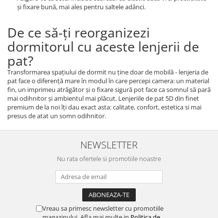
şi fixare bună, mai ales pentru saltele adânci.
De ce să-ți reorganizezi
dormitorul cu aceste lenjerii de
pat?
Transformarea spaţiului de dormit nu ţine doar de mobilă - lenjeria de
pat face o diferenţă mare în modul în care percepi camera: un material
fin, un imprimeu atrăgător şi o fixare sigură pot face ca somnul să pară
mai odihnitor şi ambientul mai plăcut. Lenjeriile de pat 5D din finet
premium de la noi îţi dau exact asta: calitate, confort, estetica si mai
presus de atat un somn odihnitor.
NEWSLETTER
Nu rata ofertele si promotiile noastre
Vreau sa primesc newsletter cu promotiile
magazinului. Afla mai multe in
Politica de