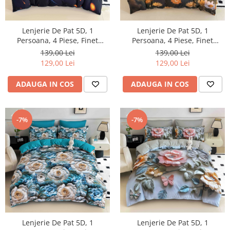
Lenjerie De Pat 5D, 1
Lenjerie De Pat 5D, 1
Persoana, 4 Piese, Finet
Persoana, 4 Piese, Finet
Premium
Premium
139,00 Lei
139,00 Lei
129,00 Lei
129,00 Lei
ADAUGA IN COS
ADAUGA IN COS
-7%
-7%
Lenjerie De Pat 5D, 1
Lenjerie De Pat 5D, 1