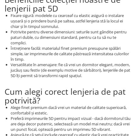
lenjerii pat 5D
Fixare sigură: modelele cu cearceaf cu elastic asigură o instalare
uşoară şi o prindere bună pe saltea, astfel lenjeria stă la locul ei
chiar şi în timpul somnului.
Potrivite pentru diverse dimensiuni: seturile sunt gândite pentru
paturi duble, cu dimensiuni standard, pentru ca tu să nu te
complici.
Întreţinere facilă: materialul finet premium presupune spălări
simple, iar imprimeurile de calitate păstrează intensitatea culorilor
în timp.
Versatilitate în amenajare: fie că vrei un dormitor elegant, modern,
jucăuş sau festiv (de exemplu motive de sărbători), lenjeriile de pat
5D îţi permit să transformi rapid spaţiul.
Cum alegi corect lenjeria de pat
potrivită?
Alege finet premium dacă vrei un material de calitate superioară,
confortabil şi estetic.
Preferă imprimeurile 5D pentru impact vizual - dacă dormitorul tău
are deja decor puternic, selectează un model mai neutru; dacă vrei
un punct focal, optează pentru un imprimeu 5D vibrant.
Asigură-te că setul include cearceaf cu elastic dacă vrei practicitate