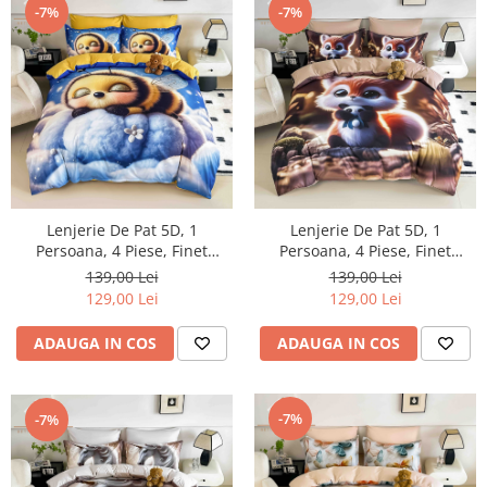
-7%
-7%
Lenjerie De Pat 5D, 1
Lenjerie De Pat 5D, 1
Persoana, 4 Piese, Finet
Persoana, 4 Piese, Finet
Premium
Premium
139,00 Lei
139,00 Lei
129,00 Lei
129,00 Lei
ADAUGA IN COS
ADAUGA IN COS
-7%
-7%