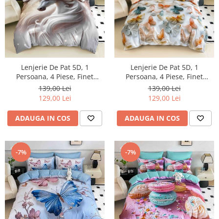
Lenjerie De Pat 5D, 1
Lenjerie De Pat 5D, 1
Persoana, 4 Piese, Finet
Persoana, 4 Piese, Finet
Premium
Premium
139,00 Lei
139,00 Lei
129,00 Lei
129,00 Lei
ADAUGA IN COS
ADAUGA IN COS
-7%
-7%