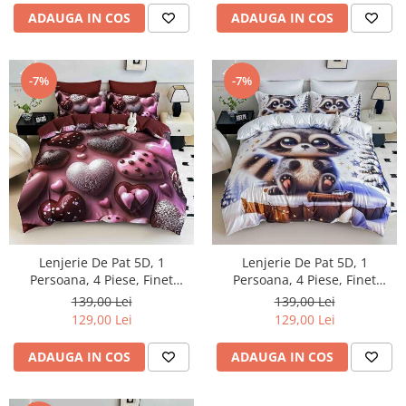
ADAUGA IN COS
ADAUGA IN COS
-7%
-7%
Lenjerie De Pat 5D, 1
Lenjerie De Pat 5D, 1
Persoana, 4 Piese, Finet
Persoana, 4 Piese, Finet
Premium
Premium
139,00 Lei
139,00 Lei
129,00 Lei
129,00 Lei
ADAUGA IN COS
ADAUGA IN COS