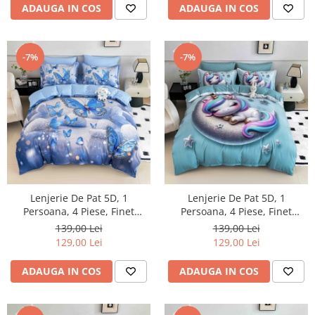
ADAUGA IN COS
ADAUGA IN COS
-7%
-7%
Lenjerie De Pat 5D, 1
Lenjerie De Pat 5D, 1
Persoana, 4 Piese, Finet
Persoana, 4 Piese, Finet
Premium
Premium
139,00 Lei
139,00 Lei
129,00 Lei
129,00 Lei
ADAUGA IN COS
ADAUGA IN COS