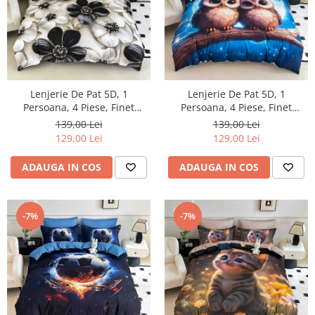
Lenjerie De Pat 5D, 1
Lenjerie De Pat 5D, 1
Persoana, 4 Piese, Finet
Persoana, 4 Piese, Finet
Premium
Premium
139,00 Lei
139,00 Lei
129,00 Lei
129,00 Lei
ADAUGA IN COS
ADAUGA IN COS
-7%
-7%