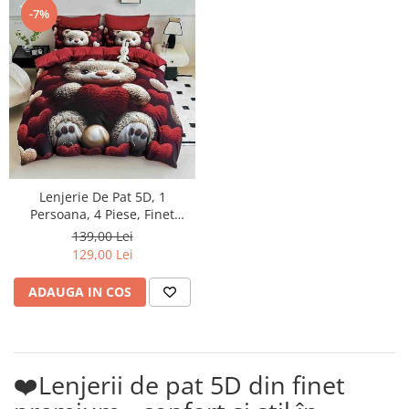
-7%
Lenjerie De Pat 5D, 1
Persoana, 4 Piese, Finet
Premium
139,00 Lei
129,00 Lei
ADAUGA IN COS
❤️Lenjerii de pat 5D din finet