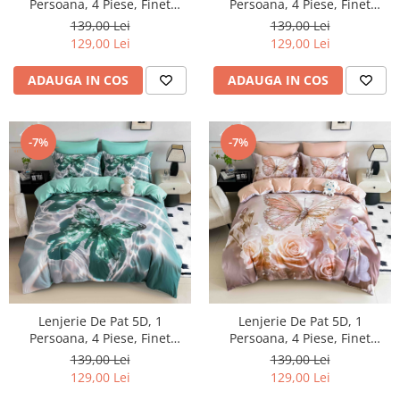
Persoana, 4 Piese, Finet
Persoana, 4 Piese, Finet
Premium
Premium
139,00 Lei
139,00 Lei
129,00 Lei
129,00 Lei
ADAUGA IN COS
ADAUGA IN COS
-7%
-7%
Lenjerie De Pat 5D, 1
Lenjerie De Pat 5D, 1
Persoana, 4 Piese, Finet
Persoana, 4 Piese, Finet
Premium
Premium
139,00 Lei
139,00 Lei
129,00 Lei
129,00 Lei