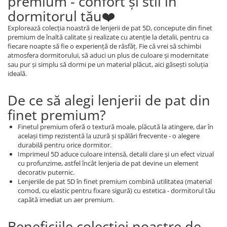
premium - confort şi stil în
dormitorul tău❤️
Explorează colecţia noastră de lenjerii de pat 5D, concepute din finet
premium de înaltă calitate şi realizate cu atenţie la detalii, pentru ca
fiecare noapte să fie o experienţă de răsfăţ. Fie că vrei să schimbi
atmosfera dormitorului, să aduci un plus de culoare şi modernitate
sau pur şi simplu să dormi pe un material plăcut, aici găseşti soluţia
ideală.
De ce să alegi lenjerii de pat din
finet premium?
Finetul premium oferă o textură moale, plăcută la atingere, dar în
acelaşi timp rezistentă la uzură şi spălări frecvente - o alegere
durabilă pentru orice dormitor.
Imprimeul 5D aduce culoare intensă, detalii clare şi un efect vizual
cu profunzime, astfel încât lenjeria de pat devine un element
decorativ puternic.
Lenjeriile de pat 5D în finet premium combină utilitatea (material
comod, cu elastic pentru fixare sigură) cu estetica - dormitorul tău
capătă imediat un aer premium.
Beneficiile colecţiei noastre de