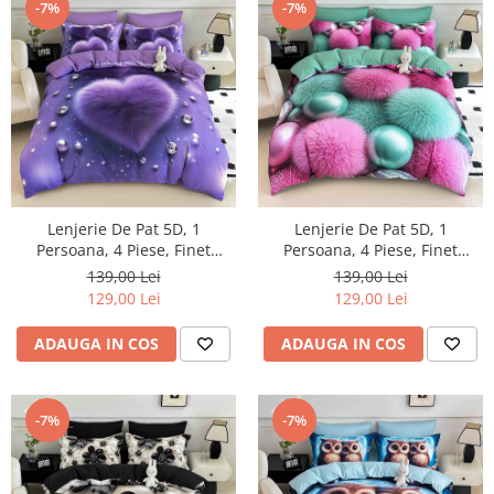
-7%
-7%
Lenjerie De Pat 5D, 1
Lenjerie De Pat 5D, 1
Persoana, 4 Piese, Finet
Persoana, 4 Piese, Finet
Premium
Premium
139,00 Lei
139,00 Lei
129,00 Lei
129,00 Lei
ADAUGA IN COS
ADAUGA IN COS
-7%
-7%