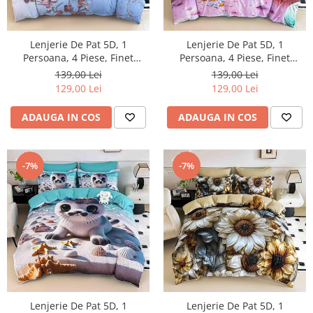
Lenjerie De Pat 5D, 1
Lenjerie De Pat 5D, 1
Persoana, 4 Piese, Finet
Persoana, 4 Piese, Finet
Premium
Premium
139,00 Lei
139,00 Lei
129,00 Lei
129,00 Lei
ADAUGA IN COS
ADAUGA IN COS
-7%
-7%
Lenjerie De Pat 5D, 1
Lenjerie De Pat 5D, 1