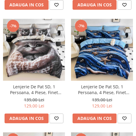
ADAUGA IN COS
ADAUGA IN COS
-7%
-7%
Lenjerie De Pat 5D, 1
Lenjerie De Pat 5D, 1
Persoana, 4 Piese, Finet
Persoana, 4 Piese, Finet
Premium
Premium
139,00 Lei
139,00 Lei
129,00 Lei
129,00 Lei
ADAUGA IN COS
ADAUGA IN COS