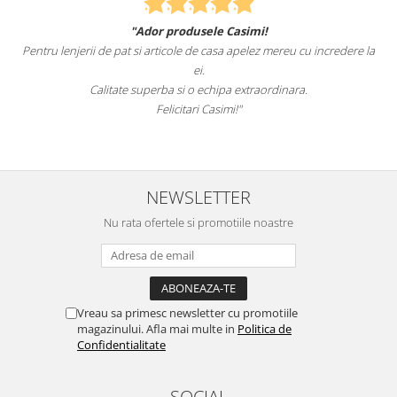
"Ador produsele Casimi!
F
Pentru lenjerii de pat si articole de casa apelez mereu cu incredere la
suntet
ei.
Calitate superba si o echipa extraordinara.
Felicitari Casimi!"
NEWSLETTER
Nu rata ofertele si promotiile noastre
Vreau sa primesc newsletter cu promotiile
magazinului. Afla mai multe in
Politica de
Confidentialitate
SOCIAL