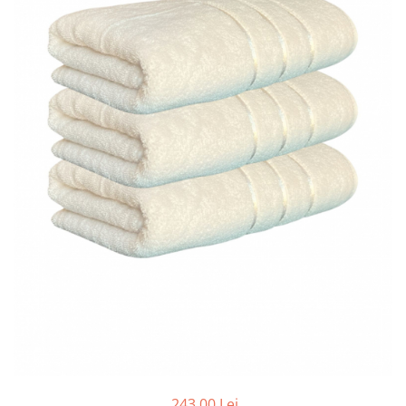
Cearceaf cu elastic
Cearceaf normal
Lenjerii De Pat Creponate
Lenjerii De Pat Bumbac Poplin 2
Persoane
Lenjerii De Pat Bumbac Poplin,
Matlasate, 2 Persoane
Lenjerii De Pat Bumbac Satinat 2
Persoane
Lenjerii De Pat Volanase
Lenjerii De Pat, Finet Premium 3D,
2 Persoane
Lenjerii De Pat Jacquard
Lenjerii De Pat Catifea
Lenjerii De Pat Cocolino
Set Lenjerie De Pat Blana
Artificiala De Iepure, 6 Piese, 2
243,00 Lei