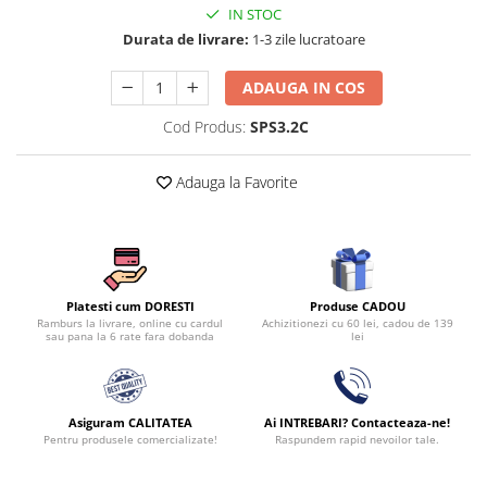
IN STOC
Durata de livrare:
1-3 zile lucratoare
ADAUGA IN COS
Cod Produs:
SPS3.2C
Adauga la Favorite
Produse CADOU
Platesti cum DORESTI
Achizitionezi cu 60 lei, cadou de 139
Ramburs la livrare, online cu cardul
lei
sau pana la 6 rate fara dobanda
Asiguram CALITATEA
Ai INTREBARI? Contacteaza-ne!
Pentru produsele comercializate!
Raspundem rapid nevoilor tale.