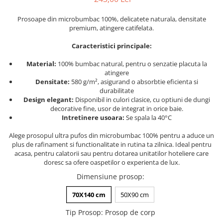
Persoane
Set Lenjerie Pat Blanita Iepure, 6
Prosoape din microbumbac 100%, delicatete naturala, densitate
Piese, Cu Pilota Inclusa
premium, atingere catifelata.
Lenjerii De Pat Premium Collection
Caracteristici principale:
Set Lenjerie De Pat, 7 Piese, Cu
Pilota / Cuvertura Inclusa
Material:
100% bumbac natural, pentru o senzatie placuta la
atingere
Set Lenjerie De Pat Jacquard Regal,
Densitate:
580 g/m², asigurand o absorbtie eficienta si
11 Piese, Cuvertura Inclusa
durabilitate
Design elegant:
Disponibil in culori clasice, cu optiuni de dungi
Lenjerii Damasc Egiptean King Size
decorative fine, usor de integrat in orice baie.
Intretinere usoara:
Se spala la 40°C
Lenjerii De Pat, Finet Premium, 1
Persoana
Alege prosopul ultra pufos din microbumbac 100% pentru a aduce un
plus de rafinament si functionalitate in rutina ta zilnica. Ideal pentru
Lenjerii De Pat Damasc 1 Persoana
acasa, pentru calatorii sau pentru dotarea unitatilor hoteliere care
Lenjerii De Pat, Imprimeu 3D, 1
doresc sa ofere oaspetilor o experienta de lux.
Persoana
Dimensiune prosop
:
70X140 cm
50X90 cm
Tip Prosop
:
Prosop de corp