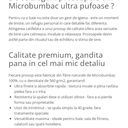
Microbumbac ultra pufoase ?
Pentru ca o baie nu este doar un gest de igiena - este un moment
de liniste, un refugiu personal in care detaliile fac diferenta.
Atingerea catifelata a unui prosop de calitate ofera acea senzatie
de bine care calmeaza, invaluie si relaxeaza. Prosoapele devin
astfel parte din ritualul tau de echilibru si stima de sine.
Calitate premium, gandita
pana in cel mai mic detaliu
Fiecare prosop este fabricat din fibre naturale de Microbumbac
100%, cu o densitate de 560 g/m2, garantand:
Ultra finete si absorbtie rapida - textura moale si plina rasfata
pielea fara a o irita;
Rezistenta la spalari dese si utilizari zilnice - fara a-si pierde
forma sau proprietatile;
Usor de intretinut - se spala simplu la 40 grade, fara
tratamente speciale;
Versatilitate maxima - ideale pentru baie, sala de fitness,
calatorii sau spatii hoteliere;