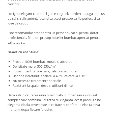
calatorii.
Designul elegant cu model grecesc (greek border) adauga un plus
de stil si rafinament, facand ca acest prosop sa fie perfect si ca
idee de cadou.
Este recomandat atat pentru uz personal, cat si pentru dotari
profesionale, fiind un prosop hotelier bumbac apreciat pentru
calitatea sa.
Beneficii esentiale:
Prosop 100% bumbac, moale si absorbant
Densitate mare: 500-550g/m²
Potrivit pentru baie, sala, calatorii sau hotel
Usor de intretinut: spalare la 40°C, calcare la 130°C
Nu necesita tratamente speciale
Rezistent la spalari dese si utilizari zilnice
Daca esti in cautarea unui prosop alb bumbac sau a unui set
complet care combina utilitatea cu eleganta, acest produs este
alegerea ideala. Investeste in calitate si confort - pielea ta iti va
multumi dupa fiecare folosire.