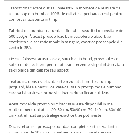
Transforma fiecare dus sau baie intr-un moment de relaxare cu
un prosop din bumbac 100% de calitate superioara, creat pentru
confort si rezistenta in timp.
Fabricat din bumbac natural, cu fir dublu rasucit si o densitate de
500-550g/m², acest prosop baie bumbac ofera o absorbtie
excelenta si o senzatie moale la atingere, exact ca prosoapele din
centrele SPA.
Fie ca il folosesti acasa, la sala, sau chiar in hotel, prosopul este
suficient de rezistent pentru utilizari frecvente si spalari dese, fara
sa-si piarda din calitate sau aspect.
Textura sa densa si placuta este rezultatul unei tesaturi tip
jacquard, ideala pentru cei care cauta un prosop moale bumbac
care sa isi pastreze forma si culoarea dupa fiecare utilizare.
Acest model de prosop bumbac 100% este disponibil in mai
multe dimensiuni utile - 30x50 cm, 50x90 cm, 70x140 cm, 80x160
cm - astfel incat sa poti alege exact ce ti se potriveste.
Daca vrei un set prosoape bumbac complet, exista si varianta cu
prosop mic de 30x50 cm, ideal pentru maini, bucatarie sau