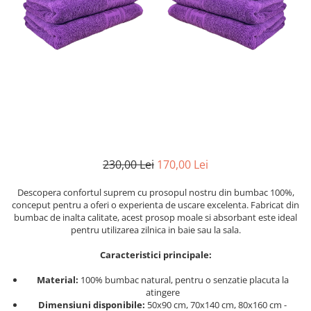
Cearceaf cu elastic
Cearceaf normal
Lenjerii De Pat Creponate
Lenjerii De Pat Bumbac Poplin 2
Persoane
Lenjerii De Pat Bumbac Poplin,
Matlasate, 2 Persoane
Lenjerii De Pat Bumbac Satinat 2
Persoane
230,00 Lei
170,00 Lei
Lenjerii De Pat Volanase
Lenjerii De Pat, Finet Premium 3D,
Descopera confortul suprem cu prosopul nostru din bumbac 100%,
conceput pentru a oferi o experienta de uscare excelenta. Fabricat din
2 Persoane
bumbac de inalta calitate, acest prosop moale si absorbant este ideal
Lenjerii De Pat Jacquard
pentru utilizarea zilnica in baie sau la sala.
Lenjerii De Pat Catifea
Caracteristici principale:
Lenjerii De Pat Cocolino
Material:
100% bumbac natural, pentru o senzatie placuta la
Set Lenjerie De Pat Blana
atingere
Dimensiuni disponibile:
50x90 cm, 70x140 cm, 80x160 cm -
Artificiala De Iepure, 6 Piese, 2