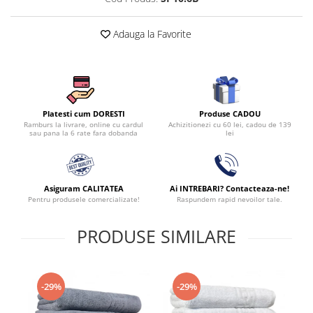
Adauga la Favorite
Produse CADOU
Platesti cum DORESTI
Achizitionezi cu 60 lei, cadou de 139
Ramburs la livrare, online cu cardul
lei
sau pana la 6 rate fara dobanda
Asiguram CALITATEA
Ai INTREBARI? Contacteaza-ne!
Pentru produsele comercializate!
Raspundem rapid nevoilor tale.
PRODUSE SIMILARE
-29%
-29%