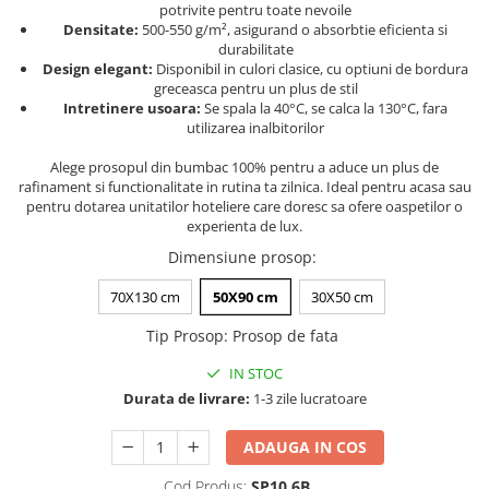
potrivite pentru toate nevoile
Persoane
Set Lenjerie Pat Blanita Iepure, 6
Densitate:
500-550 g/m², asigurand o absorbtie eficienta si
Piese, Cu Pilota Inclusa
durabilitate
Design elegant:
Disponibil in culori clasice, cu optiuni de bordura
Lenjerii De Pat Premium Collection
greceasca pentru un plus de stil
Intretinere usoara:
Se spala la 40°C, se calca la 130°C, fara
Set Lenjerie De Pat, 7 Piese, Cu
utilizarea inalbitorilor
Pilota / Cuvertura Inclusa
Alege prosopul din bumbac 100% pentru a aduce un plus de
Set Lenjerie De Pat Jacquard Regal,
rafinament si functionalitate in rutina ta zilnica. Ideal pentru acasa sau
11 Piese, Cuvertura Inclusa
pentru dotarea unitatilor hoteliere care doresc sa ofere oaspetilor o
experienta de lux.
Lenjerii Damasc Egiptean King Size
Dimensiune prosop
:
Lenjerii De Pat, Finet Premium, 1
Persoana
70X130 cm
50X90 cm
30X50 cm
Lenjerii De Pat Damasc 1 Persoana
Tip Prosop
:
Prosop de fata
Lenjerii De Pat, Imprimeu 3D, 1
Persoana
IN STOC
Durata de livrare:
1-3 zile lucratoare
ADAUGA IN COS
Cod Produs:
SP10.6B