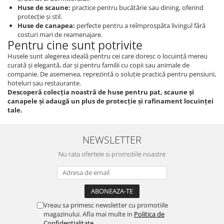
Persoane
Huse de scaune:
practice pentru bucătărie sau dining, oferind
Set Lenjerie Pat Blanita Iepure, 6
protecție și stil.
Piese, Cu Pilota Inclusa
Huse de canapea:
perfecte pentru a reîmprospăta livingul fără
costuri mari de reamenajare.
Lenjerii De Pat Premium Collection
Pentru cine sunt potrivite
Set Lenjerie De Pat, 7 Piese, Cu
Husele sunt alegerea ideală pentru cei care doresc o locuință mereu
Pilota / Cuvertura Inclusa
curată și elegantă, dar și pentru familii cu copii sau animale de
companie. De asemenea, reprezintă o soluție practică pentru pensiuni,
Set Lenjerie De Pat Jacquard Regal,
hoteluri sau restaurante.
11 Piese, Cuvertura Inclusa
Descoperă colecția noastră de huse pentru pat, scaune și
canapele și adaugă un plus de protecție și rafinament locuinței
Lenjerii Damasc Egiptean King Size
tale.
Lenjerii De Pat, Finet Premium, 1
Persoana
NEWSLETTER
Lenjerii De Pat Damasc 1 Persoana
Nu rata ofertele si promotiile noastre
Lenjerii De Pat, Imprimeu 3D, 1
Persoana
Vreau sa primesc newsletter cu promotiile
magazinului. Afla mai multe in
Politica de
Confidentialitate