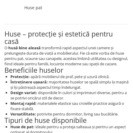
Cearceaf cu elastic
Huse pat
Cearceaf normal
Lenjerii De Pat Creponate
Lenjerii De Pat Bumbac Poplin 2
Huse – protecție și estetică pentru
Persoane
casă
Lenjerii De Pat Bumbac Poplin,
O
husă bine aleasă
transformă rapid aspectul unei camere și
Matlasate, 2 Persoane
prelungește durata de viață a mobilierului. Fie că este vorba de huse
Lenjerii De Pat Bumbac Satinat 2
pentru pat, scaune sau canapele, acestea îmbină utilitatea cu designul,
Persoane
fiind ideale pentru familii, locuințe moderne sau spații de cazare.
Beneficiile huselor
Lenjerii De Pat Volanase
Protecție:
apără mobilierul de praf, pete și uzură zilnică.
Întreținere ușoară:
majoritatea huselor se spală simplu la mașină
Lenjerii De Pat, Finet Premium 3D,
și își păstrează aspectul timp îndelungat.
2 Persoane
Design variat:
disponibile în culori și imprimeuri diverse, pentru a
Lenjerii De Pat Jacquard
se potrivi oricărui stil de decor.
Montaj rapid:
materialele elastice sau croielile practice asigură o
Lenjerii De Pat Catifea
fixare stabilă.
Versatilitate:
potrivite pentru dormitor, living sau bucătărie.
Lenjerii De Pat Cocolino
Tipuri de huse disponibile
Set Lenjerie De Pat Blana
Huse de pat:
ideale pentru a proteja salteaua și pentru un aspect
Artificiala De Iepure, 6 Piese, 2
ordonat al dormitorului.