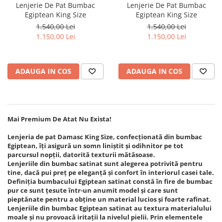
Lenjerie De Pat Bumbac
Lenjerie De Pat Bumbac
Persoane
Set Lenjerie Pat Blanita Iepure, 6
Egiptean King Size
Egiptean King Size
Piese, Cu Pilota Inclusa
1.540,00 Lei
1.540,00 Lei
1.150,00 Lei
1.150,00 Lei
Lenjerii De Pat Premium Collection
Set Lenjerie De Pat, 7 Piese, Cu
Pilota / Cuvertura Inclusa
ADAUGA IN COS
ADAUGA IN COS
Set Lenjerie De Pat Jacquard Regal,
11 Piese, Cuvertura Inclusa
Lenjerii Damasc Egiptean King Size
Lenjerii De Pat, Finet Premium, 1
Mai Premium De Atat Nu Exista!
Persoana
Lenjeria de pat Damasc King Size, confecționată din bumbac
Lenjerii De Pat Damasc 1 Persoana
Egiptean, îți asigură un somn liniștit și odihnitor pe tot
parcursul nopții, datorită texturii mătăsoase.
Lenjerii De Pat, Imprimeu 3D, 1
Lenjeriile din bumbac satinat sunt alegerea potrivită pentru
Persoana
tine, dacă pui preț pe eleganță și confort în interiorul casei tale.
Definiția bumbacului Egiptean satinat constă în fire de bumbac
pur ce sunt țesute într-un anumit model și care sunt
pieptănate pentru a obține un material lucios și foarte rafinat.
Lenjeriile din bumbac Egiptean satinat au textura materialului
moale și nu provoacă iritații la nivelul pielii. Prin elementele