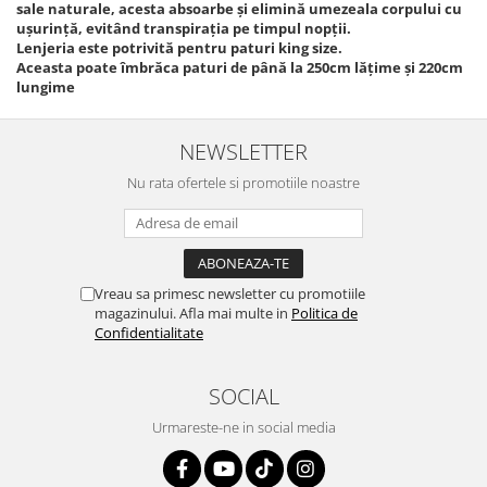
sale naturale, acesta absoarbe și elimină umezeala corpului cu
ușurință, evitând transpirația pe timpul nopții.
Lenjeria este potrivită pentru paturi king size.
Aceasta poate îmbrăca paturi de până la 250cm lățime și 220cm
lungime
NEWSLETTER
Nu rata ofertele si promotiile noastre
Vreau sa primesc newsletter cu promotiile
magazinului. Afla mai multe in
Politica de
Confidentialitate
SOCIAL
Urmareste-ne in social media