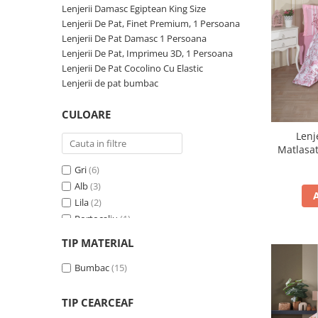
Lenjerii Damasc Egiptean King Size
Persoane
Set Lenjerie Pat Blanita Iepure, 6
Lenjerii De Pat, Finet Premium, 1 Persoana
Piese, Cu Pilota Inclusa
Lenjerii De Pat Damasc 1 Persoana
Lenjerii De Pat Premium Collection
Lenjerii De Pat, Imprimeu 3D, 1 Persoana
Lenjerii De Pat Cocolino Cu Elastic
Set Lenjerie De Pat, 7 Piese, Cu
Lenjerii de pat bumbac
Pilota / Cuvertura Inclusa
Set Lenjerie De Pat Jacquard Regal,
CULOARE
11 Piese, Cuvertura Inclusa
Lenj
Lenjerii Damasc Egiptean King Size
Matlasata, 2 Persoane - Heali
Lenjerii De Pat, Finet Premium, 1
Gri
(6)
Persoana
Alb
(3)
Lila
(2)
Lenjerii De Pat Damasc 1 Persoana
Portocaliu
(1)
Lenjerii De Pat, Imprimeu 3D, 1
Mov
(1)
Persoana
TIP MATERIAL
Albastru
(1)
Bej
Bumbac
(1)
(15)
Roz
(1)
Turcoaz
(1)
TIP CEARCEAF