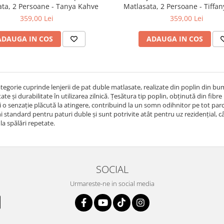
Matlasata, 2 Persoane - Tanya Kahve
Matlasata, 2 Persoane - Ti
359,00 Lei
359,00 Lei
ADAUGA IN COS
ADAUGA IN COS
tegorie cuprinde lenjerii de pat duble matlasate, realizate din poplin din bu
tate și durabilitate în utilizarea zilnică. Țesătura tip poplin, obținută din fi
și o senzație plăcută la atingere, contribuind la un somn odihnitor pe tot par
 standard pentru paturi duble și sunt potrivite atât pentru uz rezidențial, cât 
la spălări repetate.
SOCIAL
Urmareste-ne in social media