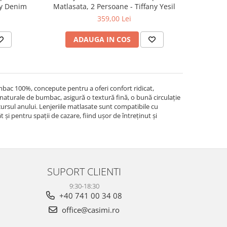
ffany Denim
Matlasata, 2 Persoane - Tiffany Yesil
359,00 Lei
ADAUGA IN COS
mbac 100%, concepute pentru a oferi confort ridicat,
bre naturale de bumbac, asigură o textură fină, o bună circulație
cursul anului. Lenjeriile matlasate sunt compatibile cu
și pentru spații de cazare, fiind ușor de întreținut și
SUPORT CLIENTI
9:30-18:30
+40 741 00 34 08
office@casimi.ro