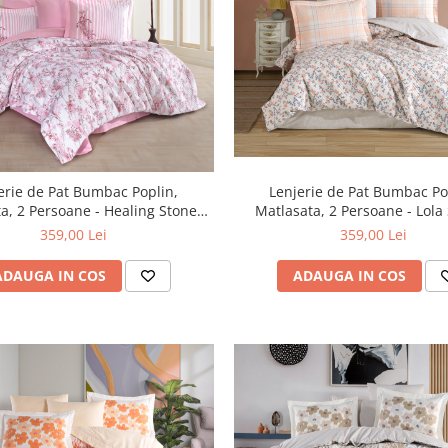
Lenjerie de Pat Bumbac Po
erie de Pat Bumbac Poplin,
Matlasata, 2 Persoane - 
ng Stones
Yakut
359,00 Lei
359,00 Lei
ADAUGA IN COS
ADAUGA IN COS