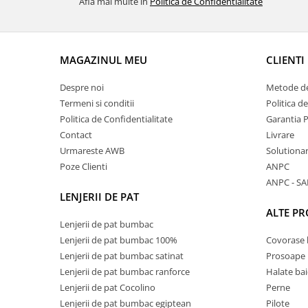
Afla mai multe in
Politica de Confidentialitate
MAGAZINUL MEU
CLIENTI
Despre noi
Metode de
Termeni si conditii
Politica d
Politica de Confidentialitate
Garantia 
Contact
Livrare
Urmareste AWB
Solutionare
Poze Clienti
ANPC
ANPC - SA
LENJERII DE PAT
ALTE P
Lenjerii de pat bumbac
Lenjerii de pat bumbac 100%
Covorase 
Lenjerii de pat bumbac satinat
Prosoape
Lenjerii de pat bumbac ranforce
Halate bai
Lenjerii de pat Cocolino
Perne
Lenjerii de pat bumbac egiptean
Pilote