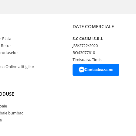
DATE COMERCIALE
 Plata
S.C CASIMI S.R.L
e Retur
J35/2722/2020
Produselor
RO43077610
Timisoara, Timis
a Online a litigiilor
Contacteaza-ne
L
RODUSE
baie
 baie bumbac
e