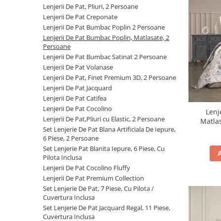
Cearceaf cu elastic
Lenjerii De Pat, Pliuri, 2 Persoane
Lenjerii De Pat Creponate
Cearceaf normal
Lenjerii De Pat Bumbac Poplin 2 Persoane
Lenjerii De Pat Creponate
Lenjerii De Pat Bumbac Poplin, Matlasate, 2
Lenjerii De Pat Bumbac Poplin 2
Persoane
Persoane
Lenjerii De Pat Bumbac Satinat 2 Persoane
Lenjerii De Pat Volanase
Lenjerii De Pat Bumbac Poplin,
Lenjerii De Pat, Finet Premium 3D, 2 Persoane
Matlasate, 2 Persoane
Lenjerii De Pat Jacquard
Lenjerii De Pat Bumbac Satinat 2
Lenjerii De Pat Catifea
Persoane
Lenjerii De Pat Cocolino
Lenj
Lenjerii De Pat,Pliuri cu Elastic, 2 Persoane
Lenjerii De Pat Volanase
Set Lenjerie De Pat Blana Artificiala De Iepure,
Lenjerii De Pat, Finet Premium 3D,
6 Piese, 2 Persoane
2 Persoane
Set Lenjerie Pat Blanita Iepure, 6 Piese, Cu
Pilota Inclusa
Lenjerii De Pat Jacquard
Lenjerii De Pat Cocolino Fluffy
Lenjerii De Pat Catifea
Lenjerii De Pat Premium Collection
Set Lenjerie De Pat, 7 Piese, Cu Pilota /
Lenjerii De Pat Cocolino
Cuvertura Inclusa
Set Lenjerie De Pat Blana
Set Lenjerie De Pat Jacquard Regal, 11 Piese,
Cuvertura Inclusa
Artificiala De Iepure, 6 Piese, 2