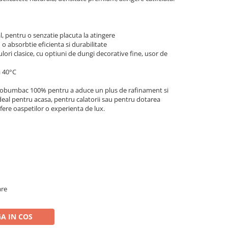
pentru o senzatie placuta la atingere
o absorbtie eficienta si durabilitate
ulori clasice, cu optiuni de dungi decorative fine, usor de
a 40°C
crobumbac 100% pentru a aduce un plus de rafinament si
 Ideal pentru acasa, pentru calatorii sau pentru dotarea
ofere oaspetilor o experienta de lux.
are
A IN COS