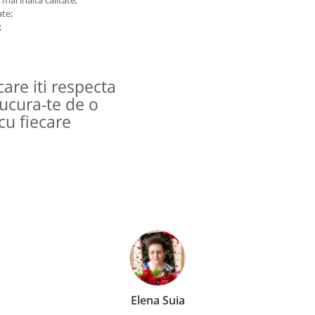
ai inalta calitate;
ate;
;
are iti respecta
Bucura-te de o
cu fiecare
Anca Nica