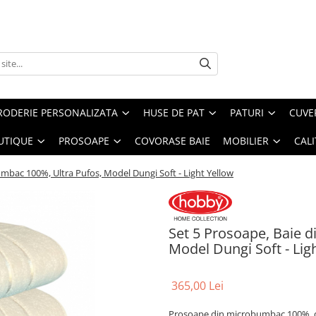
RODERIE PERSONALIZATA
HUSE DE PAT
PATURI
CUVE
UTIQUE
PROSOAPE
COVORASE BAIE
MOBILIER
CALI
mbac 100%, Ultra Pufos, Model Dungi Soft - Light Yellow
Set 5 Prosoape, Baie 
Model Dungi Soft - Lig
365,00 Lei
Prosoape din microbumbac 100%, del