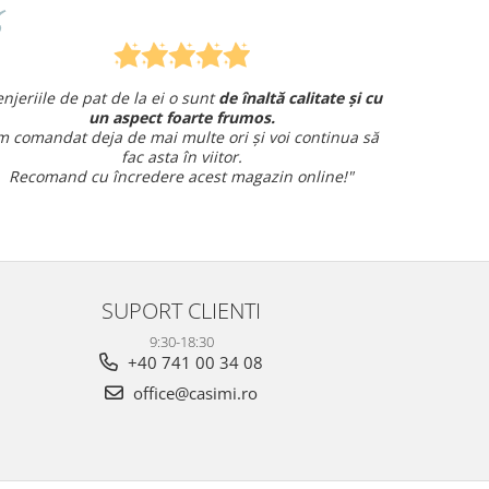
Am comandat o lenjerie de pat pentru cadou
 am avut o întrebare și
am primit un răspuns rapid și
amabil.
i
Sunt foarte mulțumită!
SUPORT CLIENTI
9:30-18:30
+40 741 00 34 08
office@casimi.ro