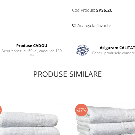
Cod Produs:
SPS5.2C
Adauga la Favorite
Produse CADOU
Asiguram CALITA
Achizitionezi cu 60 lei, cadou de 139
Pentru produsele comerci
lei
PRODUSE SIMILARE
%
-27%