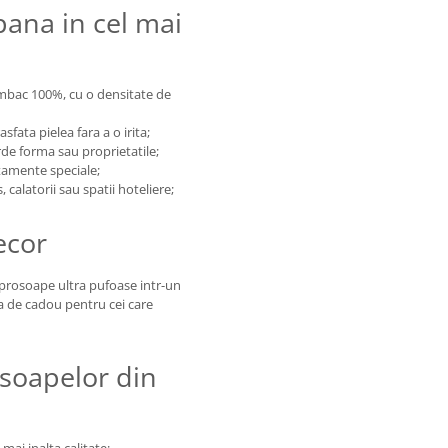
pana in cel mai
umbac 100%, cu o densitate de
sfata pielea fara a o irita;
ierde forma sau proprietatile;
atamente speciale;
 calatorii sau spatii hoteliere;
ecor
e prosoape ultra pufoase intr-un
ta de cadou pentru cei care
osoapelor din