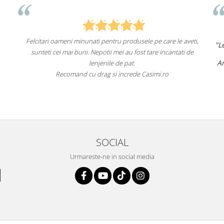
i,
"Lenjeriile de pat de la ei o sunt
de înaltă calitate și cu
un aspect foarte frumos.
și
Am comandat deja de mai multe ori și voi continua să
fac asta în viitor.
Recomand cu încredere acest magazin online!"
SOCIAL
Urmareste-ne in social media