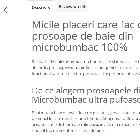
Review-uri
(0)
Descriere
Micile placeri care fac 
prosoape de baie din
microbumbac 100%
Realizate din microbumbac, un bumbac fin si moale, cu o t
absortie, prosoapele ultra pufoase sunt pentru cei care ca
functionalitate - o impletire perfecta intre performanta, es
De ce alegem prosoapele d
Microbumbac ultra pufoase
Pentru ca o baie nu este doar un gest de igiena - este un m
personal in care detaliile fac diferenta. Atingerea catifelata
acea senzatie de bine care calmeaza, invaluie si relaxeaza. 
ritualul tau de echilibru si stima de sine.