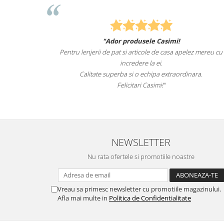
Felcitari oameni minunati pentru produsele pe care le avet
z mereu cu
sunteti cei mai buni. Nepotii mei au fost tare incantati de
lenjeriile de pat.
ra.
Recomand cu drag si increde Casimi.ro
NEWSLETTER
Nu rata ofertele si promotiile noastre
Vreau sa primesc newsletter cu promotiile magazinului.
Afla mai multe in
Politica de Confidentialitate