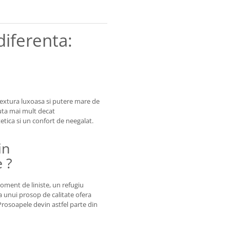
diferenta:
extura luxoasa si putere mare de
uta mai mult decat
tetica si un confort de neegalat.
in
 ?
oment de liniste, un refugiu
 a unui prosop de calitate ofera
Prosoapele devin astfel parte din