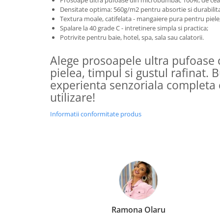
Prosoape ultra pufoase din microbumbac 100%, de cea m
Densitate optima: 560g/m2 pentru absortie si durabilit
Textura moale, catifelata - mangaiere pura pentru piele
Spalare la 40 grade C - intretinere simpla si practica;
Potrivite pentru baie, hotel, spa, sala sau calatorii.
Alege prosoapele ultra pufoase c
pielea, timpul si gustul rafinat. 
experienta senzoriala completa 
utilizare!
Informatii conformitate produs
Elena Suia