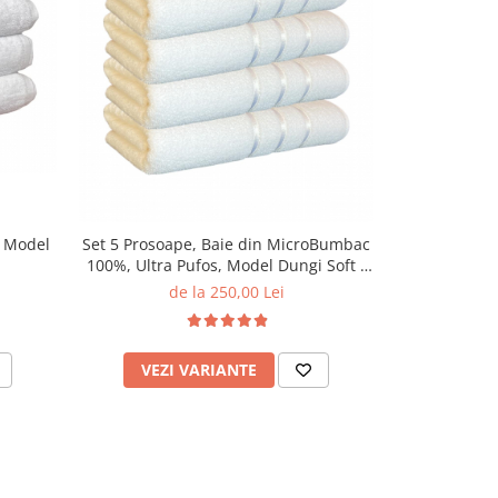
-33%
, Model
Set 5 Prosoape, Baie din MicroBumbac
Prosop Baie
100%, Ultra Pufos, Model Dungi Soft -
Alb
de la 250,00 Lei
12,00
VEZI VARIANTE
VEZI