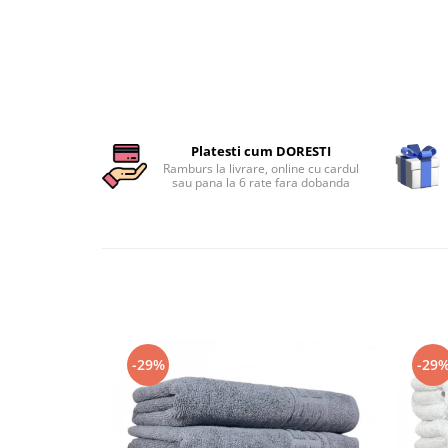
Persoane
Set Lenjerie Pat Blanita Iepure, 6
Piese, Cu Pilota Inclusa
Lenjerii De Pat Premium Collection
Set Lenjerie De Pat, 7 Piese, Cu
Pilota / Cuvertura Inclusa
Platesti cum DORESTI
Set Lenjerie De Pat Jacquard Regal,
Ramburs la livrare, online cu cardul
11 Piese, Cuvertura Inclusa
sau pana la 6 rate fara dobanda
Lenjerii Damasc Egiptean King Size
Lenjerii De Pat, Finet Premium, 1
Persoana
Lenjerii De Pat Damasc 1 Persoana
Lenjerii De Pat, Imprimeu 3D, 1
Persoana
-29%
-29