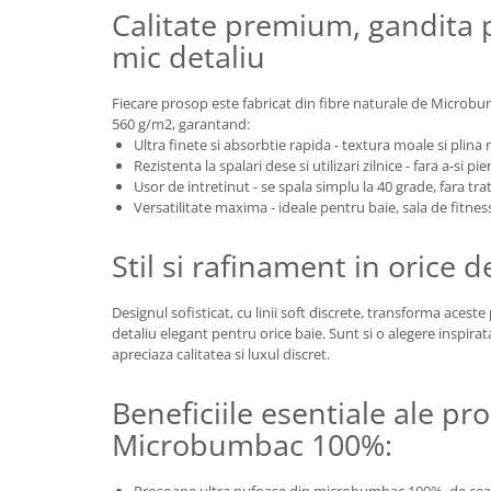
Calitate premium, gandita 
mic detaliu
Fiecare prosop este fabricat din fibre naturale de Microb
560 g/m2, garantand:
Ultra finete si absorbtie rapida - textura moale si plina ra
Rezistenta la spalari dese si utilizari zilnice - fara a-si p
Usor de intretinut - se spala simplu la 40 grade, fara tr
Versatilitate maxima - ideale pentru baie, sala de fitness,
Stil si rafinament in orice d
Designul sofisticat, cu linii soft discrete, transforma acest
detaliu elegant pentru orice baie. Sunt si o alegere inspira
apreciaza calitatea si luxul discret.
Beneficiile esentiale ale pr
Microbumbac 100%: