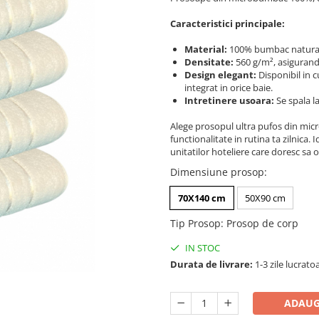
Caracteristici principale:
Material:
100% bumbac natural, 
Densitate:
560 g/m², asigurand 
Design elegant:
Disponibil in c
integrat in orice baie.
Intretinere usoara:
Se spala l
Alege prosopul ultra pufos din mi
functionalitate in rutina ta zilnica.
unitatilor hoteliere care doresc sa 
Dimensiune prosop
:
70X140 cm
50X90 cm
Tip Prosop
:
Prosop de corp
IN STOC
Durata de livrare:
1-3 zile lucrato
ADAUG