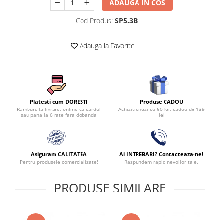
ADAUGA IN COS
Cod Produs:
SP5.3B
Adauga la Favorite
Produse CADOU
Platesti cum DORESTI
Achizitionezi cu 60 lei, cadou de 139
Ramburs la livrare, online cu cardul
lei
sau pana la 6 rate fara dobanda
Asiguram CALITATEA
Ai INTREBARI? Contacteaza-ne!
Pentru produsele comercializate!
Raspundem rapid nevoilor tale.
PRODUSE SIMILARE