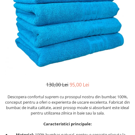
Cearceaf cu elastic
Cearceaf normal
Lenjerii De Pat Creponate
Lenjerii De Pat Bumbac Poplin 2
Persoane
Lenjerii De Pat Bumbac Poplin,
Matlasate, 2 Persoane
Lenjerii De Pat Bumbac Satinat 2
Persoane
Lenjerii De Pat Volanase
Lenjerii De Pat, Finet Premium 3D,
130,00 Lei
95,00 Lei
2 Persoane
Descopera confortul suprem cu prosopul nostru din bumbac 100%,
Lenjerii De Pat Jacquard
conceput pentru a oferi o experienta de uscare excelenta. Fabricat din
bumbac de inalta calitate, acest prosop moale si absorbant este ideal
Lenjerii De Pat Catifea
pentru utilizarea zilnica in baie sau la sala.
Lenjerii De Pat Cocolino
Caracteristici principale:
Set Lenjerie De Pat Blana
Artificiala De Iepure, 6 Piese, 2
Material:
100% bumbac natural, pentru o senzatie placuta la