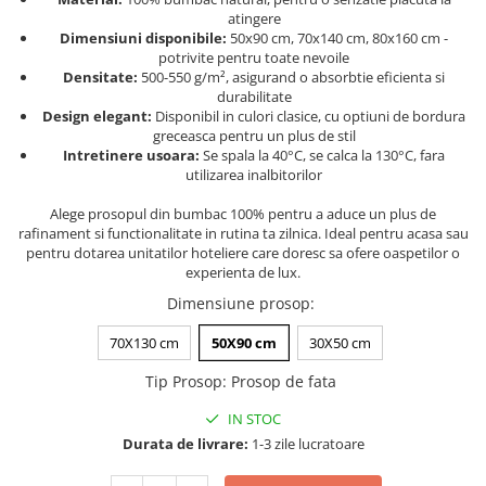
Persoane
atingere
Set Lenjerie Pat Blanita Iepure, 6
Dimensiuni disponibile:
50x90 cm, 70x140 cm, 80x160 cm -
Piese, Cu Pilota Inclusa
potrivite pentru toate nevoile
Densitate:
500-550 g/m², asigurand o absorbtie eficienta si
Lenjerii De Pat Premium Collection
durabilitate
Set Lenjerie De Pat, 7 Piese, Cu
Design elegant:
Disponibil in culori clasice, cu optiuni de bordura
greceasca pentru un plus de stil
Pilota / Cuvertura Inclusa
Intretinere usoara:
Se spala la 40°C, se calca la 130°C, fara
Set Lenjerie De Pat Jacquard Regal,
utilizarea inalbitorilor
11 Piese, Cuvertura Inclusa
Alege prosopul din bumbac 100% pentru a aduce un plus de
Lenjerii Damasc Egiptean King Size
rafinament si functionalitate in rutina ta zilnica. Ideal pentru acasa sau
pentru dotarea unitatilor hoteliere care doresc sa ofere oaspetilor o
Lenjerii De Pat, Finet Premium, 1
experienta de lux.
Persoana
Dimensiune prosop
:
Lenjerii De Pat Damasc 1 Persoana
70X130 cm
50X90 cm
30X50 cm
Lenjerii De Pat, Imprimeu 3D, 1
Persoana
Tip Prosop
:
Prosop de fata
IN STOC
Durata de livrare:
1-3 zile lucratoare