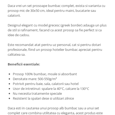
Daca vrei un set prosoape bumbac complet, exista si varianta cu
prosop mic de 30x50 cm, ideal pentru maini, bucatarie sau
calatorii.
Designul elegant cu model grecesc (greek border) adauga un plus
de stil si rafinament, facand ca acest prosop sa fie perfect si ca
idee de cadou.
Este recomandat atat pentru uz personal, cat si pentru dotari
profesionale, fiind un prosop hotelier bumbac apreciat pentru
calitatea sa.
Beneficii esentiale:
Prosop 100% bumbac, moale si absorbant
Densitate mare: 500-550g/m²
Potrivit pentru baie, sala, calatorii sau hotel
Usor de intretinut: spalare la 40°C, calcare la 130°C
Nu necesita tratamente speciale
Rezistent la spalari dese si utilizari zilnice
Daca esti in cautarea unui prosop alb bumbac sau a unui set
complet care combina utilitatea cu eleganta, acest produs este