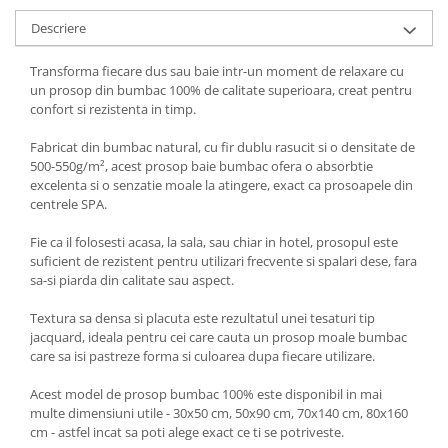
Descriere
Transforma fiecare dus sau baie intr-un moment de relaxare cu
un prosop din bumbac 100% de calitate superioara, creat pentru
confort si rezistenta in timp.
Fabricat din bumbac natural, cu fir dublu rasucit si o densitate de
500-550g/m², acest prosop baie bumbac ofera o absorbtie
excelenta si o senzatie moale la atingere, exact ca prosoapele din
centrele SPA.
Fie ca il folosesti acasa, la sala, sau chiar in hotel, prosopul este
suficient de rezistent pentru utilizari frecvente si spalari dese, fara
sa-si piarda din calitate sau aspect.
Textura sa densa si placuta este rezultatul unei tesaturi tip
jacquard, ideala pentru cei care cauta un prosop moale bumbac
care sa isi pastreze forma si culoarea dupa fiecare utilizare.
Acest model de prosop bumbac 100% este disponibil in mai
multe dimensiuni utile - 30x50 cm, 50x90 cm, 70x140 cm, 80x160
cm - astfel incat sa poti alege exact ce ti se potriveste.