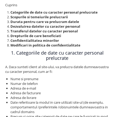
Cearceaf cu elastic
Cuprins
Cearceaf normal
Categoriile de date cu caracter personal prelucrate
Lenjerii De Pat Creponate
Scopurile si temeiurile prelucrarii
Durata pentru care va prelucram datele
Lenjerii De Pat Bumbac Poplin 2
Dezvaluirea datelor cu caracter personal
Persoane
Transferul datelor cu caracter personal
Drepturile de care beneficiati
Lenjerii De Pat Bumbac Poplin,
Confidentialitatea minorilor
Matlasate, 2 Persoane
Modificari in politica de confidentialitate
Lenjerii De Pat Bumbac Satinat 2
1. Categoriile de date cu caracter personal
Persoane
prelucrate
Lenjerii De Pat Volanase
A. Daca sunteti client al site-ului, va prelucra datele dumneavoastra
cu caracter personal, cum ar fi:
Lenjerii De Pat, Finet Premium 3D,
2 Persoane
Nume si prenume
Numar de telefon
Lenjerii De Pat Jacquard
Adresa de e-mail
Adresa de facturare
Lenjerii De Pat Catifea
Adresa de livrare
Lenjerii De Pat Cocolino
Date referitoare la modul in care utilizati site-ul (de exemplu,
comportamentul /preferintele /obisnuintele dumneavoastra in
Set Lenjerie De Pat Blana
cadrul domains
Artificiala De Iepure, 6 Piese, 2
Precum si orice alte categorii de date pe care le furnizati in mod