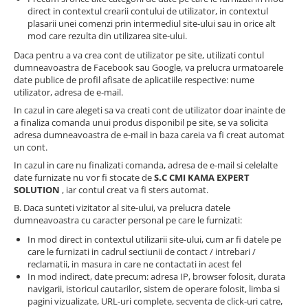
Persoane
direct in contextul crearii contului de utilizator, in contextul
Set Lenjerie Pat Blanita Iepure, 6
plasarii unei comenzi prin intermediul site-ului sau in orice alt
Piese, Cu Pilota Inclusa
mod care rezulta din utilizarea site-ului.
Lenjerii De Pat Premium Collection
Daca pentru a va crea cont de utilizator pe site, utilizati contul
dumneavoastra de Facebook sau Google, va prelucra urmatoarele
Set Lenjerie De Pat, 7 Piese, Cu
date publice de profil afisate de aplicatiile respective: nume
Pilota / Cuvertura Inclusa
utilizator, adresa de e-mail.
Set Lenjerie De Pat Jacquard Regal,
In cazul in care alegeti sa va creati cont de utilizator doar inainte de
11 Piese, Cuvertura Inclusa
a finaliza comanda unui produs disponibil pe site, se va solicita
adresa dumneavoastra de e-mail in baza careia va fi creat automat
Lenjerii Damasc Egiptean King Size
un cont.
Lenjerii De Pat, Finet Premium, 1
In cazul in care nu finalizati comanda, adresa de e-mail si celelalte
date furnizate nu vor fi stocate de
S.C CMI KAMA EXPERT
Persoana
SOLUTION
, iar contul creat va fi sters automat.
Lenjerii De Pat Damasc 1 Persoana
B. Daca sunteti vizitator al site-ului, va prelucra datele
dumneavoastra cu caracter personal pe care le furnizati:
Lenjerii De Pat, Imprimeu 3D, 1
Persoana
In mod direct in contextul utilizarii site-ului, cum ar fi datele pe
care le furnizati in cadrul sectiunii de contact / intrebari /
reclamatii, in masura in care ne contactati in acest fel
In mod indirect, date precum: adresa IP, browser folosit, durata
navigarii, istoricul cautarilor, sistem de operare folosit, limba si
pagini vizualizate, URL-uri complete, secventa de click-uri catre,