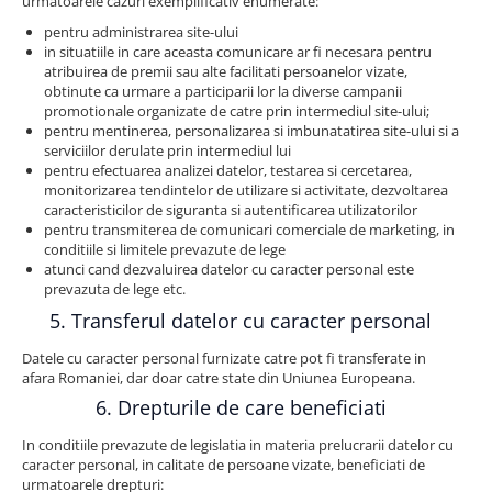
urmatoarele cazuri exemplificativ enumerate:
pentru administrarea site-ului
in situatiile in care aceasta comunicare ar fi necesara pentru
atribuirea de premii sau alte facilitati persoanelor vizate,
obtinute ca urmare a participarii lor la diverse campanii
promotionale organizate de catre prin intermediul site-ului;
pentru mentinerea, personalizarea si imbunatatirea site-ului si a
serviciilor derulate prin intermediul lui
pentru efectuarea analizei datelor, testarea si cercetarea,
monitorizarea tendintelor de utilizare si activitate, dezvoltarea
caracteristicilor de siguranta si autentificarea utilizatorilor
pentru transmiterea de comunicari comerciale de marketing, in
conditiile si limitele prevazute de lege
atunci cand dezvaluirea datelor cu caracter personal este
prevazuta de lege etc.
5. Transferul datelor cu caracter personal
Datele cu caracter personal furnizate catre pot fi transferate in
afara Romaniei, dar doar catre state din Uniunea Europeana.
6. Drepturile de care beneficiati
In conditiile prevazute de legislatia in materia prelucrarii datelor cu
caracter personal, in calitate de persoane vizate, beneficiati de
urmatoarele drepturi: