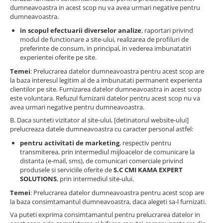
dumneavoastra in acest scop nu va avea urmari negative pentru
dumneavoastra.
in scopul efectuarii diverselor analize
, raportari privind
modul de functionare a site-ului, realizarea de profiluri de
preferinte de consum, in principal, in vederea imbunatatiri
experientei oferite pe site.
Temei
: Prelucrarea datelor dumneavoastra pentru acest scop are
la baza interesul legitim al de a imbunatati permanent experienta
clientilor pe site. Furnizarea datelor dumneavoastra in acest scop
este voluntara. Refuzul furnizarii datelor pentru acest scop nu va
avea urmari negative pentru dumneavoastra.
B. Daca sunteti vizitator al site-ului, [detinatorul website-ului]
prelucreaza datele dumneavoastra cu caracter personal astfel:
pentru activitati de marketing
, respectiv pentru
transmiterea, prin intermediul mijloacelor de comunicare la
distanta (e-mail, sms), de comunicari comerciale privind
produsele si serviciile oferite de
S.C CMI KAMA EXPERT
SOLUTIONS
, prin intermediul site-ului.
Temei
: Prelucrarea datelor dumneavoastra pentru acest scop are
la baza consimtamantul dumneavoastra, daca alegeti sa-l furnizati.
Va puteti exprima consimtamantul pentru prelucrarea datelor in