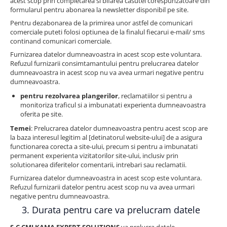
acest scop prin completarea si bifarea casutei corespunzatoare din
formularul pentru abonarea la newsletter disponibil pe site.
Pentru dezabonarea de la primirea unor astfel de comunicari
comerciale puteti folosi optiunea de la finalul fiecarui e-mail/ sms
continand comunicari comerciale.
Furnizarea datelor dumneavoastra in acest scop este voluntara.
Refuzul furnizarii consimtamantului pentru prelucrarea datelor
dumneavoastra in acest scop nu va avea urmari negative pentru
dumneavoastra.
pentru rezolvarea plangerilor
, reclamatiilor si pentru a
monitoriza traficul si a imbunatati experienta dumneavoastra
oferita pe site.
Temei
: Prelucrarea datelor dumneavoastra pentru acest scop are
la baza interesul legitim al [detinatorul website-ului] de a asigura
functionarea corecta a site-ului, precum si pentru a imbunatati
permanent experienta vizitatorilor site-ului, inclusiv prin
solutionarea diferitelor comentarii, intrebari sau reclamatii.
Furnizarea datelor dumneavoastra in acest scop este voluntara.
Refuzul furnizarii datelor pentru acest scop nu va avea urmari
negative pentru dumneavoastra.
3. Durata pentru care va prelucram datele
S.C CMI KAMA EXPERT SOLUTIONS
va prelucra datele