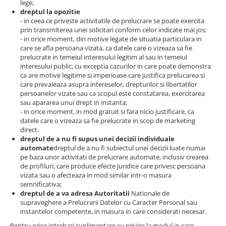
lege;
dreptul la opozitie
- in ceea ce priveste activitatile de prelucrare se poate exercita
prin transmiterea unei solicitari conform celor indicate mai jos;
- in orice moment, din motive legate de situatia particulara in
care se afla persoana vizata, ca datele care o vizeaza sa fie
prelucrate in temeiul interesului legitim al sau in temeiul
interesului public, cu exceptia cazurilor in care poate demonstra
ca are motive legitime si imperioase care justifica prelucarea si
care prevaleaza asupra intereselor, drepturilor si libertatilor
persoanelor vizate sau ca scopul este constatarea, exercitarea
sau apararea unui drept in instanta;
- in orice moment, in mod gratuit si fara nicio justificare, ca
datele care o vizeaza sa fie prelucrate in scop de marketing
direct.
dreptul de a nu fi supus unei decizii individuale
automate
dreptul de a nu fi subiectul unei decizii luate numai
pe baza unor activitati de prelucrare automate, inclusiv crearea
de profiluri, care produce efecte juridice care privesc persoana
vizata sau o afecteaza in mod similar intr-o masura
semnificativa;
dreptul de a va adresa Autoritatii
Nationale de
supraveghere a Prelucrarii Datelor cu Caracter Personal sau
instantelor competente, in masura in care considerati necesar.
Pentru orice intrebari suplimentare cu privire la modul in care