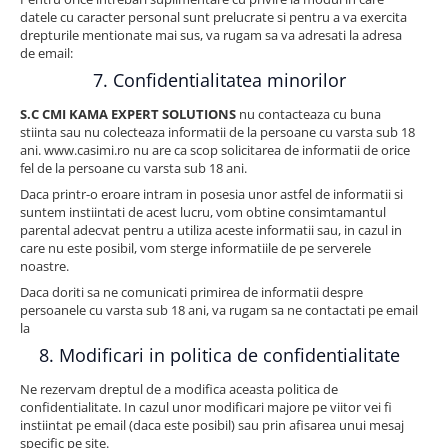
datele cu caracter personal sunt prelucrate si pentru a va exercita
drepturile mentionate mai sus, va rugam sa va adresati la adresa
de email:
7. Confidentialitatea minorilor
S.C CMI KAMA EXPERT SOLUTIONS
nu contacteaza cu buna
stiinta sau nu colecteaza informatii de la persoane cu varsta sub 18
ani. www.casimi.ro nu are ca scop solicitarea de informatii de orice
fel de la persoane cu varsta sub 18 ani.
Daca printr-o eroare intram in posesia unor astfel de informatii si
suntem instiintati de acest lucru, vom obtine consimtamantul
parental adecvat pentru a utiliza aceste informatii sau, in cazul in
care nu este posibil, vom sterge informatiile de pe serverele
noastre.
Daca doriti sa ne comunicati primirea de informatii despre
persoanele cu varsta sub 18 ani, va rugam sa ne contactati pe email
la
8. Modificari in politica de confidentialitate
Ne rezervam dreptul de a modifica aceasta politica de
confidentialitate. In cazul unor modificari majore pe viitor vei fi
instiintat pe email (daca este posibil) sau prin afisarea unui mesaj
specific pe site.