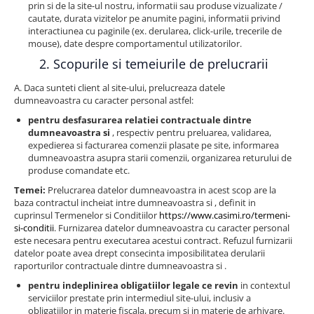
prin si de la site-ul nostru, informatii sau produse vizualizate /
cautate, durata vizitelor pe anumite pagini, informatii privind
interactiunea cu paginile (ex. derularea, click-urile, trecerile de
mouse), date despre comportamentul utilizatorilor.
2. Scopurile si temeiurile de prelucrarii
A. Daca sunteti client al site-ului, prelucreaza datele
dumneavoastra cu caracter personal astfel:
pentru desfasurarea relatiei contractuale dintre
dumneavoastra si
, respectiv pentru preluarea, validarea,
expedierea si facturarea comenzii plasate pe site, informarea
dumneavoastra asupra starii comenzii, organizarea returului de
produse comandate etc.
Temei:
Prelucrarea datelor dumneavoastra in acest scop are la
baza contractul incheiat intre dumneavoastra si , definit in
cuprinsul Termenelor si Conditiilor
https://www.casimi.ro/termeni-
si-conditii
. Furnizarea datelor dumneavoastra cu caracter personal
este necesara pentru executarea acestui contract. Refuzul furnizarii
datelor poate avea drept consecinta imposibilitatea derularii
raporturilor contractuale dintre dumneavoastra si .
pentru indeplinirea obligatiilor legale ce revin
in contextul
serviciilor prestate prin intermediul site-ului, inclusiv a
obligatiilor in materie fiscala, precum si in materie de arhivare.