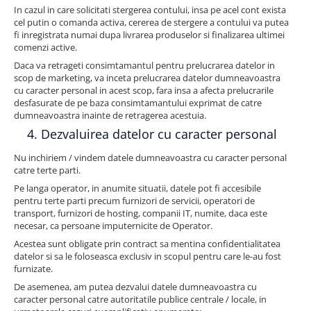
In cazul in care solicitati stergerea contului, insa pe acel cont exista
cel putin o comanda activa, cererea de stergere a contului va putea
fi inregistrata numai dupa livrarea produselor si finalizarea ultimei
comenzi active.
Daca va retrageti consimtamantul pentru prelucrarea datelor in
scop de marketing, va inceta prelucrarea datelor dumneavoastra
cu caracter personal in acest scop, fara insa a afecta prelucrarile
desfasurate de pe baza consimtamantului exprimat de catre
dumneavoastra inainte de retragerea acestuia.
4. Dezvaluirea datelor cu caracter personal
Nu inchiriem / vindem datele dumneavoastra cu caracter personal
catre terte parti.
Pe langa operator, in anumite situatii, datele pot fi accesibile
pentru terte parti precum furnizori de servicii, operatori de
transport, furnizori de hosting, companii IT, numite, daca este
necesar, ca persoane imputernicite de Operator.
Acestea sunt obligate prin contract sa mentina confidentialitatea
datelor si sa le foloseasca exclusiv in scopul pentru care le-au fost
furnizate.
De asemenea, am putea dezvalui datele dumneavoastra cu
caracter personal catre autoritatile publice centrale / locale, in