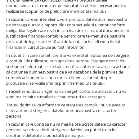
dumneavoastra cu caracter personal atat cat este necesar pentru
realizarea scopurilor de prelucrare mentionate mai sus.
In cazul in care sunteti client, vom prelucra datele dumneavoastra
pe intreaga durata a raporturilor contractuale si ulterior conform
obligatiilor legale care revin in sarcina (de ex, in cazul documentelor
justificative financiar-contabile pentru care termenul de pastrare
prevazut de lege este de 10 ani de la data incheierii exercitiului
financiar in cursul caruia au fost intocmite).
In situatia in care sunteti client si va exercitati optiunea de stergere
a contului de utilizator, prin apasarea butonul "stergere cont" din
sectiunea "informatiile contului meu", va interpreta aceasta actiune
ca optiunea dumneavoastra de a va dezabona de la primirea de
comunicari comerciale prin care va tinem la curent despre
produsele si serviciile oferite prin intermediul site-ului.
In acest sens, daca alegeti sa va stergeti contul de utilizator, nu va
vom mai trimite e-mailuri si / sau sms-uri de acest gen.
Totusi, dorim sa va informam ca stergerea contului nu va avea ca
efect automat stergerea datelor dumneavoastra cu caracter
personal.
In cazul in care doriti sa nu va mai fie prelucrate datele cu caracter
personal sau daca doriti stergerea datelor, va puteti exercita
drepturile detaliate la punctul 6 de mai jos.