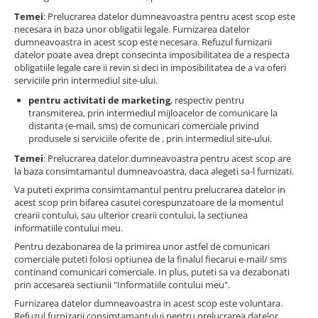
Temei
: Prelucrarea datelor dumneavoastra pentru acest scop este
necesara in baza unor obligatii legale. Furnizarea datelor
dumneavoastra in acest scop este necesara. Refuzul furnizarii
datelor poate avea drept consecinta imposibilitatea de a respecta
obligatiile legale care ii revin si deci in imposibilitatea de a va oferi
serviciile prin intermediul site-ului.
pentru activitati de marketing
, respectiv pentru
transmiterea, prin intermediul mijloacelor de comunicare la
distanta (e-mail, sms) de comunicari comerciale privind
produsele si serviciile oferite de , prin intermediul site-ului.
Temei
: Prelucrarea datelor dumneavoastra pentru acest scop are
la baza consimtamantul dumneavoastra, daca alegeti sa-l furnizati.
Va puteti exprima consimtamantul pentru prelucrarea datelor in
acest scop prin bifarea casutei corespunzatoare de la momentul
crearii contului, sau ulterior crearii contului, la sectiunea
informatiile contului meu.
Pentru dezabonarea de la primirea unor astfel de comunicari
comerciale puteti folosi optiunea de la finalul fiecarui e-mail/ sms
continand comunicari comerciale. In plus, puteti sa va dezabonati
prin accesarea sectiunii "Informatiile contului meu".
Furnizarea datelor dumneavoastra in acest scop este voluntara.
Refuzul furnizarii consimtamantului pentru prelucrarea datelor