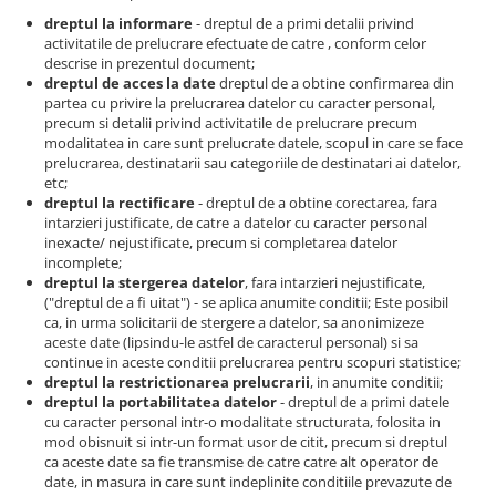
dreptul la informare
- dreptul de a primi detalii privind
activitatile de prelucrare efectuate de catre , conform celor
descrise in prezentul document;
dreptul de acces la date
dreptul de a obtine confirmarea din
partea cu privire la prelucrarea datelor cu caracter personal,
precum si detalii privind activitatile de prelucrare precum
modalitatea in care sunt prelucrate datele, scopul in care se face
prelucrarea, destinatarii sau categoriile de destinatari ai datelor,
etc;
dreptul la rectificare
- dreptul de a obtine corectarea, fara
intarzieri justificate, de catre a datelor cu caracter personal
inexacte/ nejustificate, precum si completarea datelor
incomplete;
dreptul la stergerea datelor
, fara intarzieri nejustificate,
("dreptul de a fi uitat") - se aplica anumite conditii; Este posibil
ca, in urma solicitarii de stergere a datelor, sa anonimizeze
aceste date (lipsindu-le astfel de caracterul personal) si sa
continue in aceste conditii prelucrarea pentru scopuri statistice;
dreptul la restrictionarea prelucrarii
, in anumite conditii;
dreptul la portabilitatea datelor
- dreptul de a primi datele
cu caracter personal intr-o modalitate structurata, folosita in
mod obisnuit si intr-un format usor de citit, precum si dreptul
ca aceste date sa fie transmise de catre catre alt operator de
date, in masura in care sunt indeplinite conditiile prevazute de