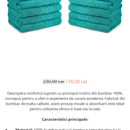
Cearceaf cu elastic
Cearceaf normal
Lenjerii De Pat Creponate
Lenjerii De Pat Bumbac Poplin 2
Persoane
Lenjerii De Pat Bumbac Poplin,
Matlasate, 2 Persoane
Lenjerii De Pat Bumbac Satinat 2
Persoane
Lenjerii De Pat Volanase
Lenjerii De Pat, Finet Premium 3D,
230,00 Lei
170,00 Lei
2 Persoane
Descopera confortul suprem cu prosopul nostru din bumbac 100%,
Lenjerii De Pat Jacquard
conceput pentru a oferi o experienta de uscare excelenta. Fabricat din
bumbac de inalta calitate, acest prosop moale si absorbant este ideal
Lenjerii De Pat Catifea
pentru utilizarea zilnica in baie sau la sala.
Lenjerii De Pat Cocolino
Caracteristici principale:
Set Lenjerie De Pat Blana
Artificiala De Iepure, 6 Piese, 2
Material:
100% bumbac natural, pentru o senzatie placuta la