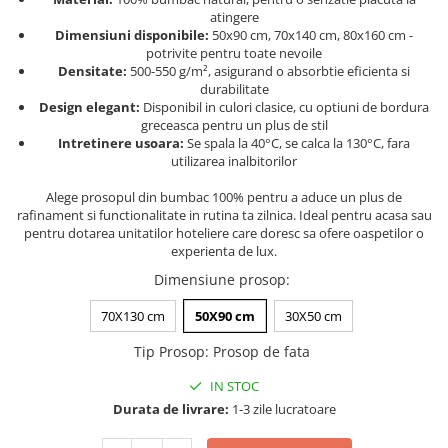
Persoane
atingere
Set Lenjerie Pat Blanita Iepure, 6
Dimensiuni disponibile:
50x90 cm, 70x140 cm, 80x160 cm -
Piese, Cu Pilota Inclusa
potrivite pentru toate nevoile
Densitate:
500-550 g/m², asigurand o absorbtie eficienta si
Lenjerii De Pat Premium Collection
durabilitate
Set Lenjerie De Pat, 7 Piese, Cu
Design elegant:
Disponibil in culori clasice, cu optiuni de bordura
greceasca pentru un plus de stil
Pilota / Cuvertura Inclusa
Intretinere usoara:
Se spala la 40°C, se calca la 130°C, fara
Set Lenjerie De Pat Jacquard Regal,
utilizarea inalbitorilor
11 Piese, Cuvertura Inclusa
Alege prosopul din bumbac 100% pentru a aduce un plus de
Lenjerii Damasc Egiptean King Size
rafinament si functionalitate in rutina ta zilnica. Ideal pentru acasa sau
pentru dotarea unitatilor hoteliere care doresc sa ofere oaspetilor o
Lenjerii De Pat, Finet Premium, 1
experienta de lux.
Persoana
Dimensiune prosop
:
Lenjerii De Pat Damasc 1 Persoana
70X130 cm
50X90 cm
30X50 cm
Lenjerii De Pat, Imprimeu 3D, 1
Persoana
Tip Prosop
:
Prosop de fata
IN STOC
Durata de livrare:
1-3 zile lucratoare