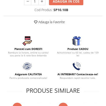
ADAUGA IN COS
Cod Produs:
SP10.10B
Adauga la Favorite
Produse CADOU
Platesti cum DORESTI
Achizitionezi cu 60 lei, cadou de 139
Ramburs la livrare, online cu cardul
lei
sau pana la 6 rate fara dobanda
Asiguram CALITATEA
Ai INTREBARI? Contacteaza-ne!
Pentru produsele comercializate!
Raspundem rapid nevoilor tale.
PRODUSE SIMILARE