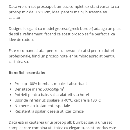
Daca vrei un set prosoape bumbac complet, exista si varianta cu
prosop mic de 30x50 cm, ideal pentru maini, bucatarie sau
calatorii.
Designul elegant cu model grecesc (greek border) adauga un plus
de stil si rafinament, facand ca acest prosop sa fie perfect si ca
idee de cadou.
Este recomandat atat pentru uz personal, cat si pentru dotari
profesionale, fiind un prosop hotelier bumbac apreciat pentru
calitatea sa.
Beneficii esentiale:
Prosop 100% bumbac, moale si absorbant
Densitate mare: 500-550g/m²
Potrivit pentru baie, sala, calatorii sau hotel
Usor de intretinut: spalare la 40°C, calcare la 130°C
Nu necesita tratamente speciale
Rezistent la spalari dese si utilizari zilnice
Daca esti in cautarea unui prosop alb bumbac sau a unui set
complet care combina utilitatea cu eleganta, acest produs este