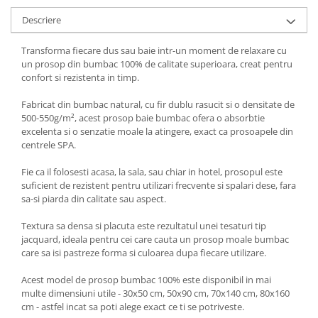
Descriere
Transforma fiecare dus sau baie intr-un moment de relaxare cu
un prosop din bumbac 100% de calitate superioara, creat pentru
confort si rezistenta in timp.
Fabricat din bumbac natural, cu fir dublu rasucit si o densitate de
500-550g/m², acest prosop baie bumbac ofera o absorbtie
excelenta si o senzatie moale la atingere, exact ca prosoapele din
centrele SPA.
Fie ca il folosesti acasa, la sala, sau chiar in hotel, prosopul este
suficient de rezistent pentru utilizari frecvente si spalari dese, fara
sa-si piarda din calitate sau aspect.
Textura sa densa si placuta este rezultatul unei tesaturi tip
jacquard, ideala pentru cei care cauta un prosop moale bumbac
care sa isi pastreze forma si culoarea dupa fiecare utilizare.
Acest model de prosop bumbac 100% este disponibil in mai
multe dimensiuni utile - 30x50 cm, 50x90 cm, 70x140 cm, 80x160
cm - astfel incat sa poti alege exact ce ti se potriveste.