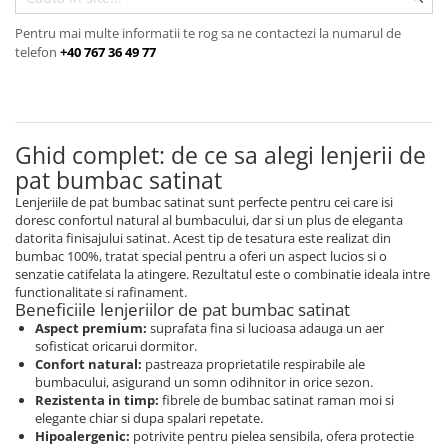
Cearceaf cu elastic
Pentru mai multe informatii te rog sa ne contactezi la numarul de
Cearceaf normal
telefon
+40 767 36 49 77
Lenjerii De Pat Creponate
Lenjerii De Pat Bumbac Poplin 2
Persoane
Lenjerii De Pat Bumbac Poplin,
Ghid complet: de ce sa alegi lenjerii de
Matlasate, 2 Persoane
pat bumbac satinat
Lenjerii De Pat Bumbac Satinat 2
Lenjeriile de pat bumbac satinat sunt perfecte pentru cei care isi
Persoane
doresc confortul natural al bumbacului, dar si un plus de eleganta
datorita finisajului satinat. Acest tip de tesatura este realizat din
Lenjerii De Pat Volanase
bumbac 100%, tratat special pentru a oferi un aspect lucios si o
senzatie catifelata la atingere. Rezultatul este o combinatie ideala intre
Lenjerii De Pat, Finet Premium 3D,
functionalitate si rafinament.
2 Persoane
Beneficiile lenjeriilor de pat bumbac satinat
Lenjerii De Pat Jacquard
Aspect premium:
suprafata fina si lucioasa adauga un aer
sofisticat oricarui dormitor.
Lenjerii De Pat Catifea
Confort natural:
pastreaza proprietatile respirabile ale
bumbacului, asigurand un somn odihnitor in orice sezon.
Lenjerii De Pat Cocolino
Rezistenta in timp:
fibrele de bumbac satinat raman moi si
elegante chiar si dupa spalari repetate.
Set Lenjerie De Pat Blana
Hipoalergenic:
potrivite pentru pielea sensibila, ofera protectie
Artificiala De Iepure, 6 Piese, 2