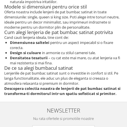
naturala impotriva iritatiilor.
Persoane
Modele si dimensiuni pentru orice stil
Set Lenjerie Pat Blanita Iepure, 6
Oferta noastra include lenjerii de pat bumbac satinat in toate
Piese, Cu Pilota Inclusa
dimensiunile: single, queen si king size. Poti alege intre tonuri neutre,
Lenjerii De Pat Premium Collection
ideale pentru un decor minimalist, sau imprimeuri indraznete si
moderne pentru un dormitor plin de personalitate.
Set Lenjerie De Pat, 7 Piese, Cu
Cum alegi lenjeria de pat bumbac satinat potrivita
Pilota / Cuvertura Inclusa
Cand cauti lenjeria ideala, tine cont de:
Dimensiunea saltelei
pentru un aspect impecabil si o fixare
Set Lenjerie De Pat Jacquard Regal,
corecta.
11 Piese, Cuvertura Inclusa
Design si culoare
in armonie cu stilul camerei tale.
Densitatea tesaturii
– cu cat este mai mare, cu atat lenjeria va fi
Lenjerii Damasc Egiptean King Size
mai rezistenta si mai fina.
De ce sa alegi bumbacul satinat
Lenjerii De Pat, Finet Premium, 1
Lenjeriile de pat bumbac satinat sunt o investitie in confort si stil. Pe
Persoana
langa functionalitate, ele aduc un plus de eleganta si creeaza o
Lenjerii De Pat Damasc 1 Persoana
atmosfera relaxanta si premium in dormitor.
Descopera colectia noastra de lenjerii de pat bumbac satinat si
Lenjerii De Pat, Imprimeu 3D, 1
transforma-ti dormitorul intr-un spatiu sofisticat si primitor.
Persoana
NEWSLETTER
Nu rata ofertele si promotiile noastre