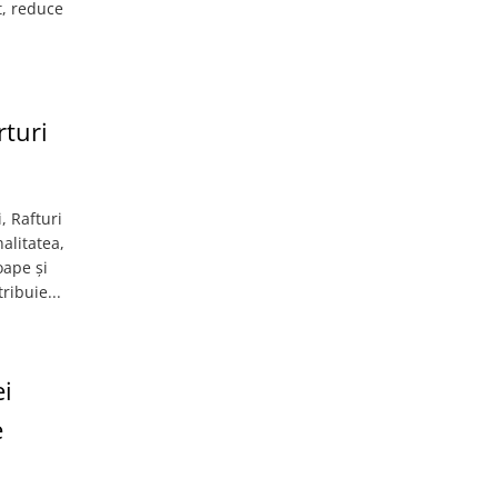
t, reduce
rturi
, Rafturi
nalitatea,
oape și
ribuie...
ei
e