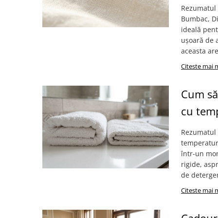
Rezumatul A
Bumbac, Di
ideală pent
ușoară de a
aceasta are
Citeste mai 
Cum să 
cu temp
Rezumatul 
temperatur
într-un mom
rigide, asp
de detergen
Citeste mai 