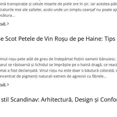
ină transpirație și celule moarte de piele ore în șir, iar acestea pă
straturile moi ale saltelei, acolo unde un simplu cearșaf nu poate a
sătura...
mult
e Scot Petele de Vin Roșu de pe Haine: Tips
vinul roșu pete atât de greu de îndepărtat Puțini oameni bănuiesc, 
arul se răstoarnă și lichidul se împrăștie pe o haină dragă, ce reac
mai a fost declanșată. Vinul roșu nu este doar o băutură colorată, 
ncentrat de pigmenți naturali extrem de agresivi cu fibrele...
mult
 stil Scandinav: Arhitectură, Design și Confo