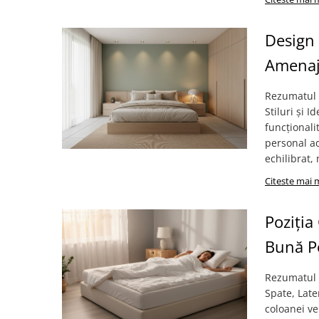
Design
Amenaja
Rezumatul 
Stiluri și 
funcționali
personal a
echilibrat, 
Citeste mai 
Poziți
Bună Po
Rezumatul 
Spate, Late
coloanei ve