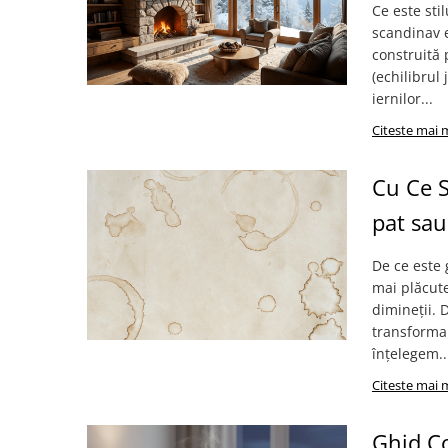
Ce este sti
Persoane
Set Lenjerie Pat Blanita Iepure, 6
scandinav e
Piese, Cu Pilota Inclusa
construită 
Lenjerii De Pat Premium Collection
(echilibrul
iernilor...
Set Lenjerie De Pat, 7 Piese, Cu
Pilota / Cuvertura Inclusa
Citeste mai 
Set Lenjerie De Pat Jacquard Regal,
11 Piese, Cuvertura Inclusa
Cu Ce S
Lenjerii Damasc Egiptean King Size
pat sau
Lenjerii De Pat, Finet Premium, 1
Persoana
De ce este 
mai plăcute
Lenjerii De Pat Damasc 1 Persoana
dimineții. 
Lenjerii De Pat, Imprimeu 3D, 1
transforma 
Persoana
înțelegem..
Citeste mai 
Ghid Co