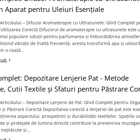
 Aparat pentru Uleiuri Esențiale
Articolului – Difuzor Aromaterapie cu Ultrasunete: Ghid Complet p
 Utilizarea Corectă Difuzorul de aromaterapie cu ultrasunete este 
 mai populare soluții pentru parfumarea și îmbunătățirea atmosfer
olosind vibrații de înaltă frecvență, acesta transformă apa și uleiuri
tr-o ceață...
mult
mplet: Depozitare Lenjerie Pat - Metode
te, Cutii Textile și Sfaturi pentru Păstrare Co
rticolului – Depozitare Lenjerie de Pat: Ghid Complet pentru Orga
le și Păstrare Corectă Depozitarea corectă a lenjeriei de pat este ese
inerea aspectului, prospețimii și durabilității textilelor. Spațiile u
ate și protejate de lumina directă contribuie la prevenirea mucegai
 neplăcute și...
mult