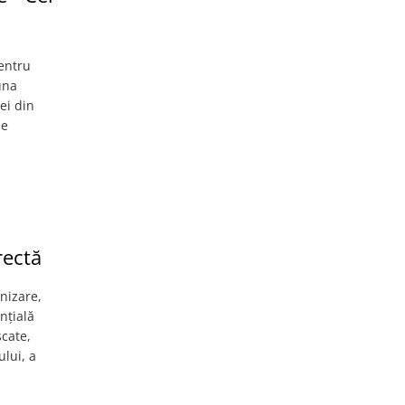
entru
una
ei din
le
rectă
nizare,
nțială
scate,
ului, a