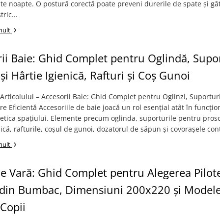
te noapte. O postură corectă poate preveni durerile de spate și gâ
tric...
mult
ii Baie: Ghid Complet pentru Oglindă, Supo
și Hârtie Igienică, Rafturi și Coș Gunoi
rticolului – Accesorii Baie: Ghid Complet pentru Oglinzi, Suporturi
re Eficientă Accesoriile de baie joacă un rol esențial atât în funcțio
stetica spațiului. Elemente precum oglinda, suporturile pentru pros
nică, rafturile, coșul de gunoi, dozatorul de săpun și covorașele cont
mult
de Vară: Ghid Complet pentru Alegerea Pilot
i din Bumbac, Dimensiuni 200x220 și Model
Copii