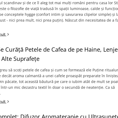
lul scandinav și de ce îl aleg tot mai mulți români pentru casa lor Sti
ste o filozofie de viață tradusă în spații luminoase, calde și funcțio
pe conceptele hygge (confort intim și savurarea clipelor simple) și
 just - nici prea mult, nici prea puțin). Născut din necesitatea de a f
mult
e Curăță Petele de Cafea de pe Haine, Lenjer
 Alte Suprafețe
greu să scoți petele de cafea și cum se formează ele Puține ritualur
 decât aroma calmantă a unei cafele proaspăt preparate în liniște
Din păcate, tot această băutură pe care o iubim atât de mult se poa
într-un mic dezastru textil în doar o secundă de neatenție. Ca să
.
mult
mplet: Difuzor Aromaterapie cu Ultrasunete