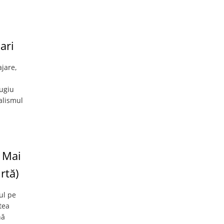
ari
jare,
fugiu
alismul
 Mai
rtă)
ul pe
tea
nă