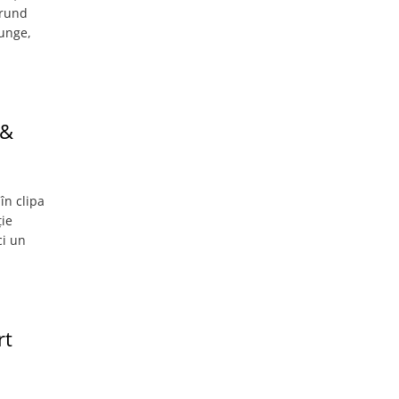
trund
junge,
 &
în clipa
ție
ci un
rt