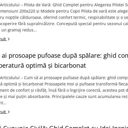
rticolului – Pilota de Vară: Ghid Complet pentru Alegerea Pilotei S
mensiuni 200x220 și Modele pentru Copii Pilota de vară este aleg
ru nopțile călduroase, oferind confort termic, respirabilitate și o s
coperire fără supraîncălzire. Concepută special pentru sezonul ca
 un gramaj redus...
mult
ai prosoape pufoase după spălare: ghid co
eratură optimă și bicarbonat
Articolului – Cum să ai prosoape pufoase după spălare: ghid comp
ă optimă și bicarbonat Prosoapele moi și pufoase transformă fieca
ent de confort și răsfăț, însă fără o îngrijire corectă, acestea pot 
re și mai puțin absorbante. Principalele cauze sunt acumularea rez
t...
mult