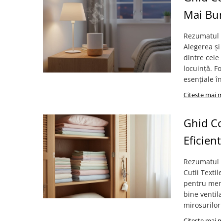
Mai Bun
Rezumatul 
Alegerea și
dintre cele
locuință. F
esențiale în
Citeste mai 
Ghid Co
Eficien
Rezumatul A
Cutii Texti
pentru menț
bine ventil
mirosurilor
Citeste mai 