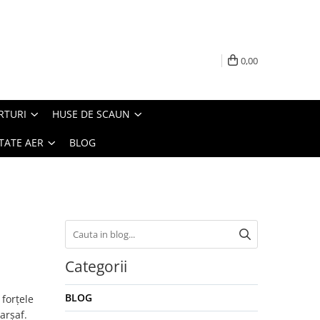
0,00
RTURI
HUSE DE SCAUN
TATE AER
BLOG
Categorii
BLOG
forțele
arșaf.