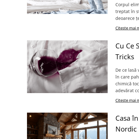
Cearceaf cu elastic
Corpul elim
Cearceaf normal
treptat în 
deoarece țe
Lenjerii De Pat Creponate
Citeste mai 
Lenjerii De Pat Bumbac Poplin 2
Persoane
Cu Ce S
Lenjerii De Pat Bumbac Poplin,
Matlasate, 2 Persoane
Tricks
Lenjerii De Pat Bumbac Satinat 2
Persoane
De ce lasă 
Lenjerii De Pat Volanase
în care pah
chimică toc
Lenjerii De Pat, Finet Premium 3D,
adevărat co
2 Persoane
Citeste mai 
Lenjerii De Pat Jacquard
Lenjerii De Pat Catifea
Casa în
Lenjerii De Pat Cocolino
Nordic
Set Lenjerie De Pat Blana
Artificiala De Iepure, 6 Piese, 2