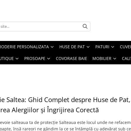
RODERIE PERSONALIZATA
HUSE DE PAT
PATURI
CUVE
UTIQUE
PROSOAPE
COVORASE BAIE
MOBILIER
CALI
ie Saltea: Ghid Complet despre Huse de Pat,
rea Alergiilor și Îngrijirea Corectă
evoie salteaua ta de protecție Salteaua este locul unde ne refacem 
noapte, însă rareori ne gândim la ce se întâmplă cu adevărat sub ce