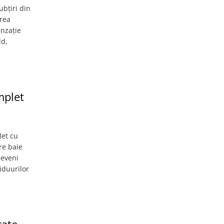
ubțiri din
erea
enzație
ld,
mplet
let cu
re baie
deveni
iduurilor