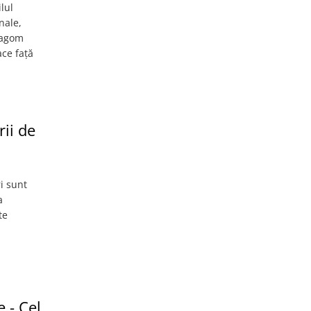
lul
nale,
 lagom
ace față
ii de
i sunt
a
te
 - Cel