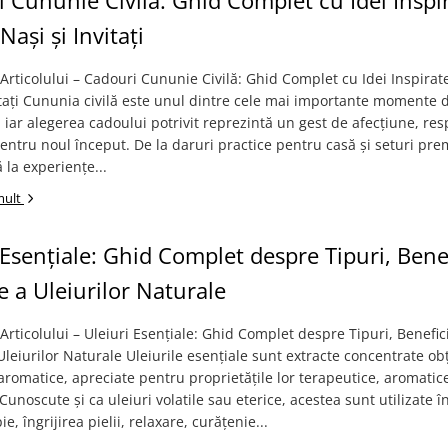
 Cununie Civilă: Ghid Complet cu Idei Inspi
Nași și Invitați
rticolului – Cadouri Cununie Civilă: Ghid Complet cu Idei Inspirat
itați Cununia civilă este unul dintre cele mai importante momente d
 iar alegerea cadoului potrivit reprezintă un gest de afecțiune, res
entru noul început. De la daruri practice pentru casă și seturi pr
 la experiențe...
mult
 Esențiale: Ghid Complet despre Tipuri, Benefi
re a Uleiurilor Naturale
rticolului – Uleiuri Esențiale: Ghid Complet despre Tipuri, Benefici
 Uleiurilor Naturale Uleiurile esențiale sunt extracte concentrate ob
aromatice, apreciate pentru proprietățile lor terapeutice, aromatice
Cunoscute și ca uleiuri volatile sau eterice, acestea sunt utilizate î
, îngrijirea pielii, relaxare, curățenie...