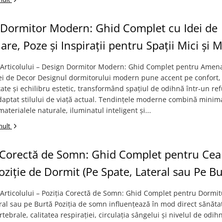
 Dormitor Modern: Ghid Complet cu Idei de
re, Poze și Inspirații pentru Spații Mici și M
Articolului – Design Dormitor Modern: Ghid Complet pentru Amena
Idei de Decor Designul dormitorului modern pune accent pe confort,
tate și echilibru estetic, transformând spațiul de odihnă într-un re
daptat stilului de viață actual. Tendințele moderne combină minim
materialele naturale, iluminatul inteligent și...
mult
a Corectă de Somn: Ghid Complet pentru Cea
ziție de Dormit (Pe Spate, Lateral sau Pe Bu
Articolului – Poziția Corectă de Somn: Ghid Complet pentru Dormit
ral sau pe Burtă Poziția de somn influențează în mod direct sănăta
rtebrale, calitatea respirației, circulația sângelui și nivelul de odih