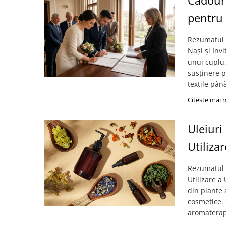
Cadouri
pentru 
Rezumatul A
Nași și Inv
unui cuplu,
susținere p
textile până
Citeste mai 
Uleiuri
Utiliza
Rezumatul A
Utilizare a
din plante 
cosmetice. 
aromaterapie