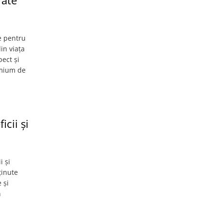
rate
e pentru
in viața
pect și
emium de
cii și
i și
ținute
 și
n