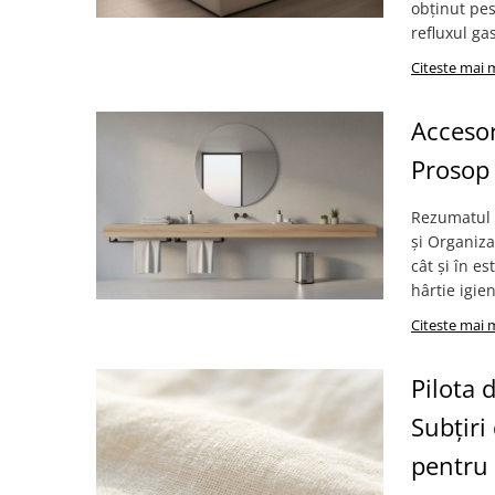
obținut pes
refluxul gas
Citeste mai 
Accesor
Prosop 
Rezumatul A
și Organiza
cât și în e
hârtie igie
Citeste mai 
Pilota 
Subțir
pentru 