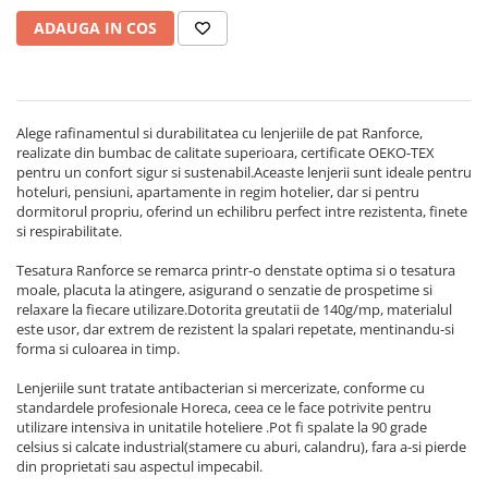
Persoane
Set Lenjerie Pat Blanita Iepure, 6
ADAUGA IN COS
Piese, Cu Pilota Inclusa
Lenjerii De Pat Premium Collection
Set Lenjerie De Pat, 7 Piese, Cu
Alege rafinamentul si durabilitatea cu lenjeriile de pat Ranforce,
Pilota / Cuvertura Inclusa
realizate din bumbac de calitate superioara, certificate OEKO-TEX
Set Lenjerie De Pat Jacquard Regal,
pentru un confort sigur si sustenabil.Aceaste lenjerii sunt ideale pentru
hoteluri, pensiuni, apartamente in regim hotelier, dar si pentru
11 Piese, Cuvertura Inclusa
dormitorul propriu, oferind un echilibru perfect intre rezistenta, finete
Lenjerii Damasc Egiptean King Size
si respirabilitate.
Lenjerii De Pat, Finet Premium, 1
Tesatura Ranforce se remarca printr-o denstate optima si o tesatura
Persoana
moale, placuta la atingere, asigurand o senzatie de prospetime si
relaxare la fiecare utilizare.Dotorita greutatii de 140g/mp, materialul
Lenjerii De Pat Damasc 1 Persoana
este usor, dar extrem de rezistent la spalari repetate, mentinandu-si
forma si culoarea in timp.
Lenjerii De Pat, Imprimeu 3D, 1
Persoana
Lenjeriile sunt tratate antibacterian si mercerizate, conforme cu
standardele profesionale Horeca, ceea ce le face potrivite pentru
utilizare intensiva in unitatile hoteliere .Pot fi spalate la 90 grade
celsius si calcate industrial(stamere cu aburi, calandru), fara a-si pierde
din proprietati sau aspectul impecabil.