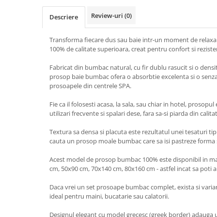
Review-uri
(0)
Descriere
Transforma fiecare dus sau baie intr-un moment de relax
100% de calitate superioara, creat pentru confort si reziste
Fabricat din bumbac natural, cu fir dublu rasucit si o dens
prosop baie bumbac ofera o absorbtie excelenta si o senzat
prosoapele din centrele SPA.
Fie ca il folosesti acasa, la sala, sau chiar in hotel, prosopu
utilizari frecvente si spalari dese, fara sa-si piarda din calit
Textura sa densa si placuta este rezultatul unei tesaturi tip
cauta un prosop moale bumbac care sa isi pastreze forma si
Acest model de prosop bumbac 100% este disponibil in mai
cm, 50x90 cm, 70x140 cm, 80x160 cm - astfel incat sa poti al
Daca vrei un set prosoape bumbac complet, exista si vari
ideal pentru maini, bucatarie sau calatorii.
Designul elegant cu model grecesc (greek border) adauga un