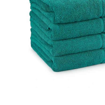
Cearceaf cu elastic
Cearceaf normal
Lenjerii De Pat Creponate
Lenjerii De Pat Bumbac Poplin 2
Persoane
Lenjerii De Pat Bumbac Poplin,
Matlasate, 2 Persoane
Lenjerii De Pat Bumbac Satinat 2
Persoane
Lenjerii De Pat Volanase
Lenjerii De Pat, Finet Premium 3D,
2 Persoane
Lenjerii De Pat Jacquard
Lenjerii De Pat Catifea
Lenjerii De Pat Cocolino
Distribuie
pe
Set Lenjerie De Pat Blana
Facebook
Artificiala De Iepure, 6 Piese, 2