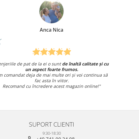
Anca Nica
enjeriile de pat de la ei o sunt
de înaltă calitate și cu
Am co
un aspect foarte frumos.
și am avut 
 comandat deja de mai multe ori și voi continua să
fac asta în viitor.
Recomand cu încredere acest magazin online!"
SUPORT CLIENTI
9:30-18:30