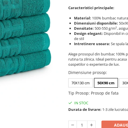
Caracteristici principale:
Material:
100% bumbac natural, 
Dimensiuni disponibile:
50x90
Densitate:
500-550 g/m², asigur
Design elegant:
Disponibil in c
de stil
Intretinere usoara:
Se spala la
Alege prosopul din bumbac 100% pen
rutina ta zilnica. Ideal pentru acas
oaspetilor o experienta de lux.
Dimensiune prosop
:
70X130 cm
50X90 cm
30
Tip Prosop
:
Prosop de fata
IN STOC
Durata de livrare:
1-3 zile lucrato
ADAUG