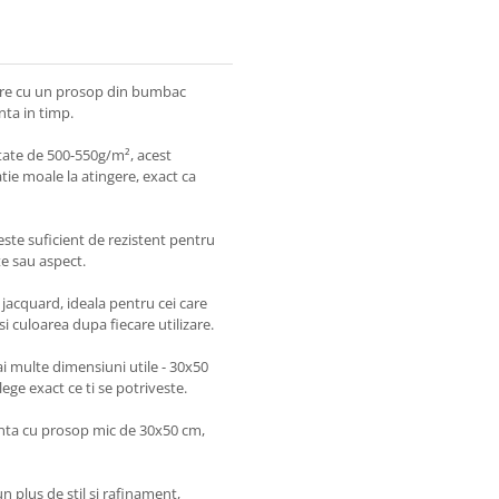
are cu un prosop din bumbac
nta in timp.
itate de 500-550g/m², acest
ie moale la atingere, exact ca
l este suficient de rezistent pentru
ate sau aspect.
 jacquard, ideala pentru cei care
 culoarea dupa fiecare utilizare.
 multe dimensiuni utile - 30x50
ege exact ce ti se potriveste.
anta cu prosop mic de 30x50 cm,
 plus de stil si rafinament,