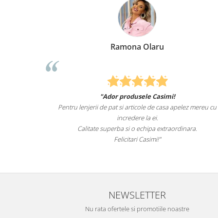
Ramona Olaru
"Ador produsele Casimi!
u de animale
Pentru lenjerii de pat si articole de casa apelez mereu cu
t de mult i-
incredere la ei.
pentru el.
Calitate superba si o echipa extraordinara.
Felicitari Casimi!"
i.ro
NEWSLETTER
Nu rata ofertele si promotiile noastre