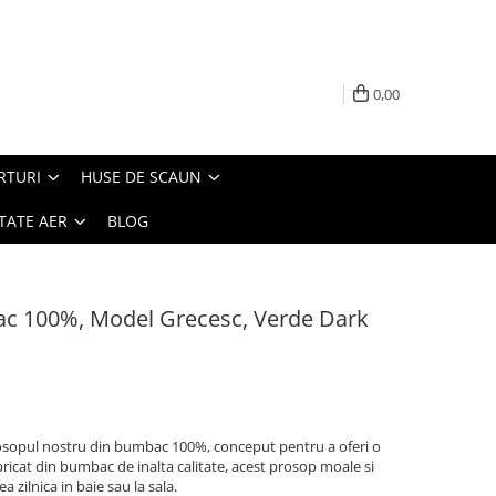
0,00
RTURI
HUSE DE SCAUN
TATE AER
BLOG
ac 100%, Model Grecesc, Verde Dark
sopul nostru din bumbac 100%, conceput pentru a oferi o
ricat din bumbac de inalta calitate, acest prosop moale si
a zilnica in baie sau la sala.