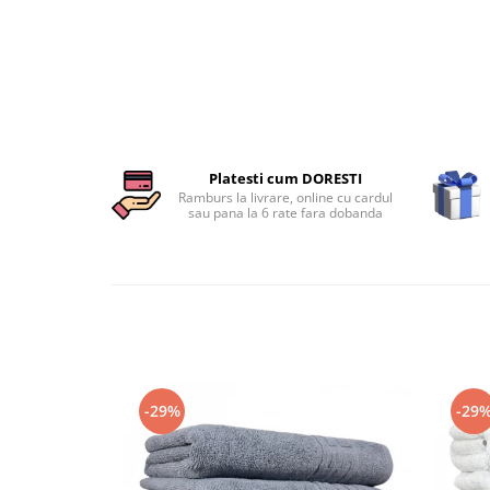
Persoane
Set Lenjerie Pat Blanita Iepure, 6
Piese, Cu Pilota Inclusa
Lenjerii De Pat Premium Collection
Set Lenjerie De Pat, 7 Piese, Cu
Pilota / Cuvertura Inclusa
Set Lenjerie De Pat Jacquard Regal,
Platesti cum DORESTI
11 Piese, Cuvertura Inclusa
Ramburs la livrare, online cu cardul
sau pana la 6 rate fara dobanda
Lenjerii Damasc Egiptean King Size
Lenjerii De Pat, Finet Premium, 1
Persoana
Lenjerii De Pat Damasc 1 Persoana
Lenjerii De Pat, Imprimeu 3D, 1
Persoana
-29%
-29