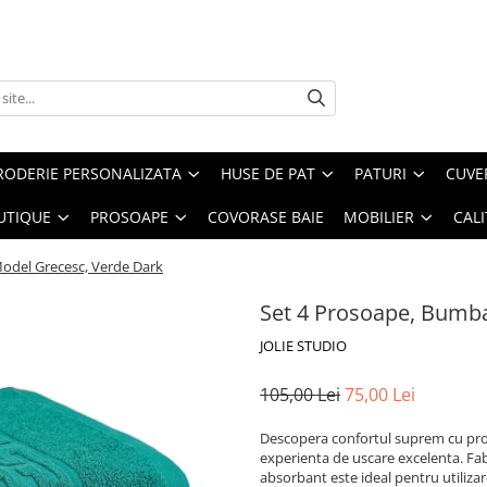
RODERIE PERSONALIZATA
HUSE DE PAT
PATURI
CUVE
UTIQUE
PROSOAPE
COVORASE BAIE
MOBILIER
CALI
odel Grecesc, Verde Dark
Set 4 Prosoape, Bumb
JOLIE STUDIO
105,00 Lei
75,00 Lei
Descopera confortul suprem cu pro
experienta de uscare excelenta. Fab
absorbant este ideal pentru utilizare