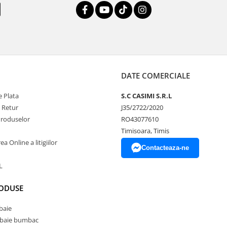
DATE COMERCIALE
 Plata
S.C CASIMI S.R.L
e Retur
J35/2722/2020
Produselor
RO43077610
Timisoara, Timis
a Online a litigiilor
Contacteaza-ne
L
RODUSE
baie
 baie bumbac