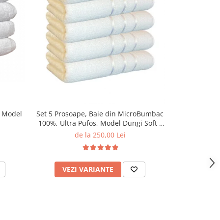
-33%
, Model
Set 5 Prosoape, Baie din MicroBumbac
Prosop Baie
100%, Ultra Pufos, Model Dungi Soft -
Alb
de la 250,00 Lei
12,00
VEZI VARIANTE
VEZI