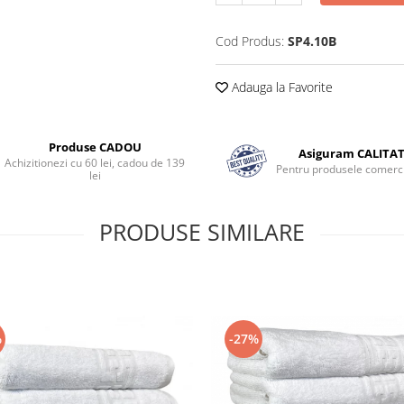
Cod Produs:
SP4.10B
Adauga la Favorite
Produse CADOU
Asiguram CALITA
Achizitionezi cu 60 lei, cadou de 139
Pentru produsele comerci
lei
PRODUSE SIMILARE
%
-27%