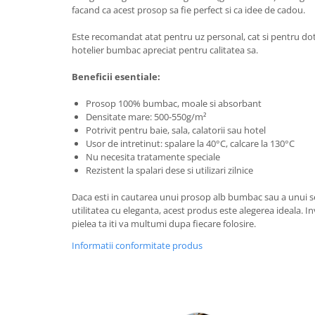
facand ca acest prosop sa fie perfect si ca idee de cadou.
Este recomandat atat pentru uz personal, cat si pentru dot
hotelier bumbac apreciat pentru calitatea sa.
Beneficii esentiale:
Prosop 100% bumbac, moale si absorbant
Densitate mare: 500-550g/m²
Potrivit pentru baie, sala, calatorii sau hotel
Usor de intretinut: spalare la 40°C, calcare la 130°C
Nu necesita tratamente speciale
Rezistent la spalari dese si utilizari zilnice
Daca esti in cautarea unui prosop alb bumbac sau a unui 
utilitatea cu eleganta, acest produs este alegerea ideala. Inv
pielea ta iti va multumi dupa fiecare folosire.
Informatii conformitate produs