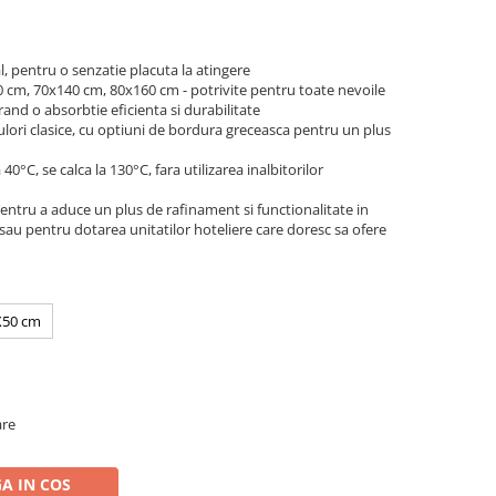
pentru o senzatie placuta la atingere
 cm, 70x140 cm, 80x160 cm - potrivite pentru toate nevoile
and o absorbtie eficienta si durabilitate
ulori clasice, cu optiuni de bordura greceasca pentru un plus
 40°C, se calca la 130°C, fara utilizarea inalbitorilor
tru a aduce un plus de rafinament si functionalitate in
a sau pentru dotarea unitatilor hoteliere care doresc sa ofere
X50 cm
are
A IN COS