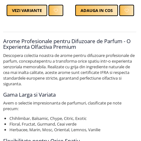
ADAUGA IN COS
VEZI VARIANTE
Arome Profesionale pentru Difuzoare de Parfum - O
Experienta Olfactiva Premium
Descopera colectia noastra de arome pentru difuzoare profesionale de
parfum, conceputepentru a transforma orice spatiu intr-o experienta
senzoriala memorabila. Realizate cu grija din ingrediente naturale de
cea mai inalta calitate, aceste arome sunt certificate IFRA si respecta
standardele europene stricte, garantand perfectiune olfactiva si
siguranta.
Gama Larga si Variata
Avem o selectie impresionanta de parfumuri, clasificate pe note
precum:
Chihlimbar, Balsamic, Chype, Citric, Exotic
Floral, Fructat, Gurmand, Ceai verde
Herbacee, Marin, Mosc, Oriental, Lemnos, Vanilie
Flexibilitate pentru Orice Spatiu