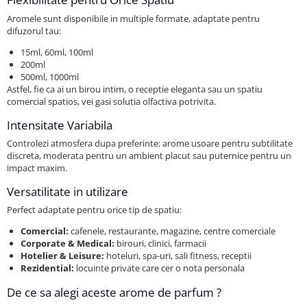
Aromele sunt disponibile in multiple formate, adaptate pentru
difuzorul tau:
15ml, 60ml, 100ml
200ml
500ml, 1000ml
Astfel, fie ca ai un birou intim, o receptie eleganta sau un spatiu
comercial spatios, vei gasi solutia olfactiva potrivita.
Intensitate Variabila
Controlezi atmosfera dupa preferinte: arome usoare pentru subtilitate
discreta, moderata pentru un ambient placut sau puternice pentru un
impact maxim.
Versatilitate in utilizare
Perfect adaptate pentru orice tip de spatiu:
Comercial:
cafenele, restaurante, magazine, centre comerciale
Corporate & Medical:
birouri, clinici, farmacii
Hotelier & Leisure:
hoteluri, spa-uri, sali fitness, receptii
Rezidential:
locuinte private care cer o nota personala
De ce sa alegi aceste arome de parfum ?