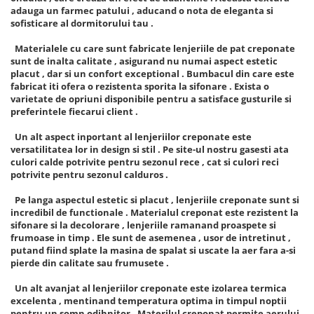
adauga un farmec patului , aducand o nota de eleganta si
sofisticare al dormitorului tau .
Materialele cu care sunt fabricate lenjeriile de pat creponate
sunt de inalta calitate , asigurand nu numai aspect estetic
placut , dar si un confort exceptional . Bumbacul din care este
fabricat iti ofera o rezistenta sporita la sifonare . Exista o
varietate de opriuni disponibile pentru a satisface gusturile si
preferintele fiecarui client .
Un alt aspect inportant al lenjeriilor creponate este
versatilitatea lor in design si stil . Pe site-ul nostru gasesti ata
culori calde potrivite pentru sezonul rece , cat si culori reci
potrivite pentru sezonul calduros .
Pe langa aspectul estetic si placut , lenjeriile creponate sunt si
incredibil de functionale . Materialul creponat este rezistent la
sifonare si la decolorare , lenjeriile ramanand proaspete si
frumoase in timp . Ele sunt de asemenea , usor de intretinut ,
putand fiind splate la masina de spalat si uscate la aer fara a-si
pierde din calitate sau frumusete .
Un alt avanjat al lenjeriilor creponate este izolarea termica
excelenta , mentinand temperatura optima in timpul noptii
pentru un somn odihnitor . Materilul creponat permite aerului