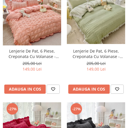
Lenjerie De Pat, 6 Piese,
Lenjerie De Pat, 6 Piese,
Creponata Cu Volanase -
Creponata Cu Volanase -
Peach
Green
205,00 Lei
205,00 Lei
149,00 Lei
149,00 Lei
ADAUGA IN COS
ADAUGA IN COS
-27%
-27%