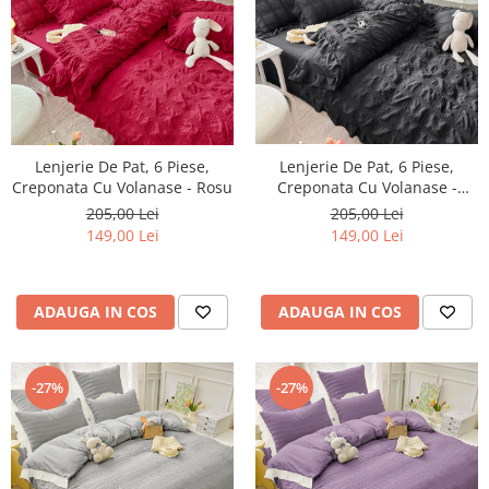
Lenjerie De Pat, 6 Piese,
Lenjerie De Pat, 6 Piese,
Creponata Cu Volanase -
Creponata Cu Volanase - Rosu
Negru
205,00 Lei
205,00 Lei
149,00 Lei
149,00 Lei
ADAUGA IN COS
ADAUGA IN COS
-27%
-27%