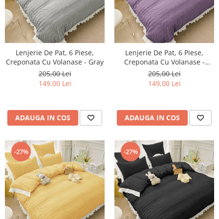
Lenjerie De Pat, 6 Piese,
Lenjerie De Pat, 6 Piese,
Creponata Cu Volanase - Gray
Creponata Cu Volanase -
Mauve
205,00 Lei
205,00 Lei
149,00 Lei
149,00 Lei
ADAUGA IN COS
ADAUGA IN COS
-27%
-27%