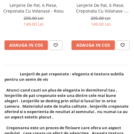
Lenjerie De Pat, 6 Piese,
Lenjerie De Pat, 6 Piese,
Creponata Cu Volanase - Rosu
Creponata Cu Volanase -
Somon
205,00 Lei
205,00 Lei
149,00 Lei
149,00 Lei
ADAUGA IN COS
ADAUGA IN COS
Lenjerii de pat creponate : eleganta si textura subtila
pentru un somn de vis
Atunci cand cauti un plus de eleganta in dormitorul tau ,
lenjeriile de pat creponate este una dintre cele mai bune
alegeri . Lenjeriile se desting prin stilul si luxul lor in orice
camera . Materialul este de inalta calitate , lenjeriile creponate
oferind si o experienta de neuitat al somnului , nu numai ca au
un aspect estetic placut .
Creponarea este un proces de finisare care ofera un aspect
ondulat , care creaza un efect de adancime . Aceasta textura