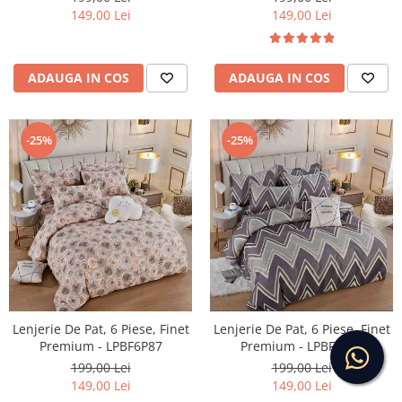
149,00 Lei
149,00 Lei
ADAUGA IN COS
ADAUGA IN COS
-25%
-25%
Lenjerie De Pat, 6 Piese, Finet
Lenjerie De Pat, 6 Piese, Finet
Premium - LPBF6P87
Premium - LPBF6P88
199,00 Lei
199,00 Lei
149,00 Lei
149,00 Lei