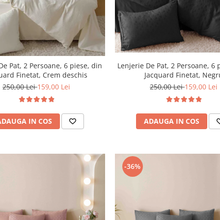
De Pat, 2 Persoane, 6 piese, din
Lenjerie De Pat, 2 Persoane, 6 
uard Finetat, Crem deschis
Jacquard Finetat, Negr
250,00 Lei
159,00 Lei
250,00 Lei
159,00 Lei
ADAUGA IN COS
ADAUGA IN COS
-36%