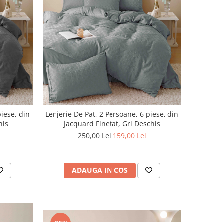
piese, din
Lenjerie De Pat, 2 Persoane, 6 piese, din
his
Jacquard Finetat, Gri Deschis
250,00 Lei
159,00 Lei
ADAUGA IN COS