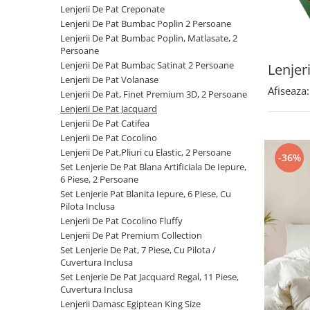
Cearceaf cu elastic
Lenjerii De Pat Creponate
Lenjerii De Pat Bumbac Poplin 2 Persoane
Cearceaf normal
Lenjerii De Pat Bumbac Poplin, Matlasate, 2
Lenjerii De Pat Creponate
Persoane
Lenjerii De Pat Bumbac Poplin 2
Lenjerii De Pat Bumbac Satinat 2 Persoane
Lenjer
Persoane
Lenjerii De Pat Volanase
Afiseaza:
Lenjerii De Pat, Finet Premium 3D, 2 Persoane
Lenjerii De Pat Bumbac Poplin,
Lenjerii De Pat Jacquard
Matlasate, 2 Persoane
Lenjerii De Pat Catifea
Lenjerii De Pat Bumbac Satinat 2
Lenjerii De Pat Cocolino
Persoane
Lenjerii De Pat,Pliuri cu Elastic, 2 Persoane
-36%
Set Lenjerie De Pat Blana Artificiala De Iepure,
Lenjerii De Pat Volanase
6 Piese, 2 Persoane
Lenjerii De Pat, Finet Premium 3D,
Set Lenjerie Pat Blanita Iepure, 6 Piese, Cu
2 Persoane
Pilota Inclusa
Lenjerii De Pat Cocolino Fluffy
Lenjerii De Pat Jacquard
Lenjerii De Pat Premium Collection
Lenjerii De Pat Catifea
Set Lenjerie De Pat, 7 Piese, Cu Pilota /
Cuvertura Inclusa
Lenjerii De Pat Cocolino
Set Lenjerie De Pat Jacquard Regal, 11 Piese,
Cuvertura Inclusa
Set Lenjerie De Pat Blana
Lenjerii Damasc Egiptean King Size
Artificiala De Iepure, 6 Piese, 2