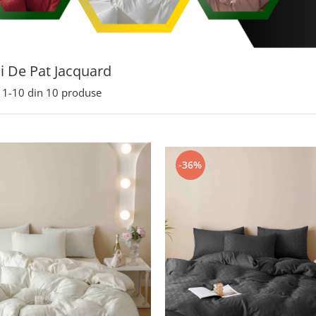
ii De Pat Jacquard
1-
10
din
10
produse
-36%