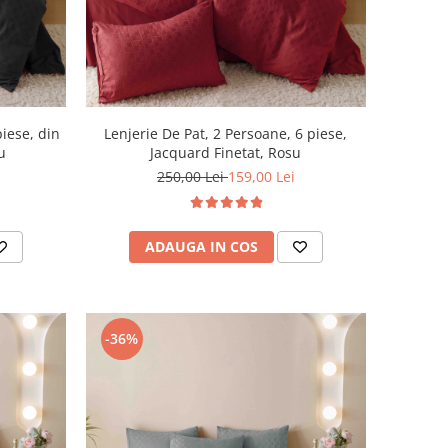
piese, din
Lenjerie De Pat, 2 Persoane, 6 piese,
u
Jacquard Finetat, Rosu
250,00 Lei
159,00 Lei
ADAUGA IN COS
-36%