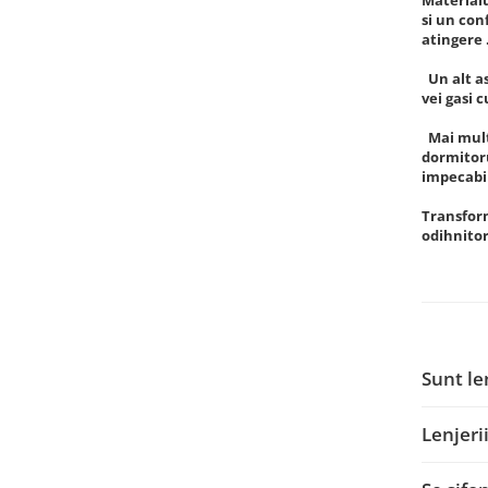
si un con
atingere 
Un alt as
vei gasi 
Mai mult 
dormitoru
impecabil
Transform
odihnitor 
Sunt le
Lenjeri