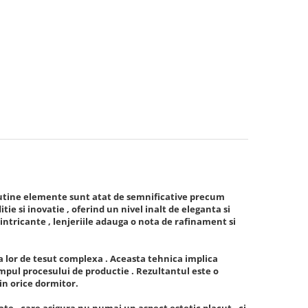
putine elemente sunt atat de semnificative precum
tie si inovatie , oferind un nivel inalt de eleganta si
intricante , lenjeriile adauga o nota de rafinament si
a lor de tesut complexa . Aceasta tehnica implica
impul procesului de productie . Rezultantul este o
 in orice dormitor.
tate , care asigura nu numai un aspect estetic placut , ci