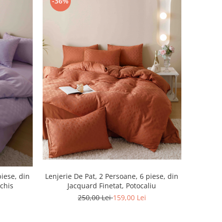
-36%
Lenjerie De Pat, 2 Persoane, 6 piese, din
piese, din
Jacquard Finetat, Potocaliu
chis
250,00 Lei
159,00 Lei