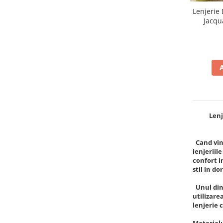
Lenjerie 
Jacqu
Lenj
Cand vine
lenjeriil
confort i
stil in do
Unul dint
utilizare
lenjerie 
Materialu