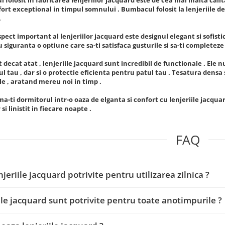
fort exceptional in timpul somnului . Bumbacul folosit la lenjeriile de
.
pect important al lenjeriilor jacquard este designul elegant si sofistic
cu siguranta o optiune care sa-ti satisfaca gusturile si sa-ti completeze
decat atat , lenjeriile jacquard sunt incredibil de functionale . Ele n
l tau , dar si o protectie eficienta pentru patul tau . Tesatura densa s
e , aratand mereu noi in timp .
a-ti dormitorul intr-o oaza de elganta si confort cu lenjeriile jacqua
si linistit in fiecare noapte .
FAQ
njeriile jacquard potrivite pentru utilizarea zilnica ?
ile jacquard sunt potrivite pentru toate anotimpurile ?