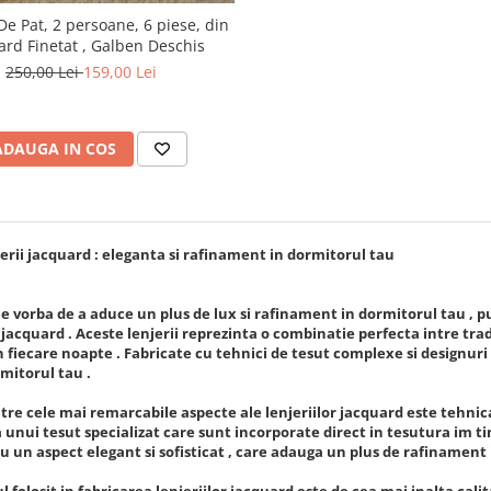
De Pat, 2 persoane, 6 piese, din
ard Finetat , Galben Deschis
250,00 Lei
159,00 Lei
ADAUGA IN COS
erii jacquard : eleganta si rafinament in dormitorul tau
 vorba de a aduce un plus de lux si rafinament in dormitorul tau , 
e jacquard . Aceste lenjerii reprezinta o combinatie perfecta intre tradi
n fiecare noapte . Fabricate cu tehnici de tesut complexe si designuri 
rmitorul tau .
re cele mai remarcabile aspecte ale lenjeriilor jacquard este tehnic
a unui tesut specializat care sunt incorporate direct in tesutura im t
cu un aspect elegant si sofisticat , care adauga un plus de rafinament
l folosit in fabricarea lenjeriilor jacquard este de cea mai inalta cali