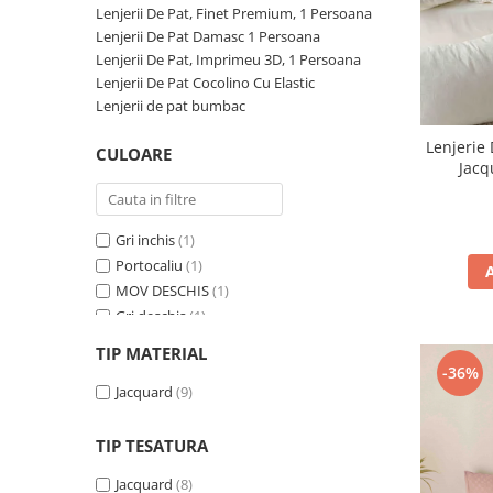
Lenjerii De Pat, Finet Premium, 1 Persoana
Persoane
Set Lenjerie Pat Blanita Iepure, 6
Lenjerii De Pat Damasc 1 Persoana
Piese, Cu Pilota Inclusa
Lenjerii De Pat, Imprimeu 3D, 1 Persoana
Lenjerii De Pat Premium Collection
Lenjerii De Pat Cocolino Cu Elastic
Lenjerii de pat bumbac
Set Lenjerie De Pat, 7 Piese, Cu
Pilota / Cuvertura Inclusa
Lenjerie 
CULOARE
Jacq
Set Lenjerie De Pat Jacquard Regal,
11 Piese, Cuvertura Inclusa
Lenjerii Damasc Egiptean King Size
Gri inchis
(1)
Lenjerii De Pat, Finet Premium, 1
Portocaliu
(1)
Persoana
MOV DESCHIS
(1)
Gri deschis
(1)
Lenjerii De Pat Damasc 1 Persoana
MOV INCHIS
(1)
TIP MATERIAL
Lenjerii De Pat, Imprimeu 3D, 1
Crem
(1)
-36%
Persoana
Roz
Jacquard
(1)
(9)
Rosu
(1)
Negru
(1)
TIP TESATURA
Jacquard
(8)