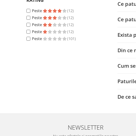
RATING
Ce patu
Peste
(12)
Peste
(12)
Ce patu
Peste
(12)
Peste
(12)
Exista 
Peste
(101)
Din ce 
Cum se 
Paturil
De ce s
NEWSLETTER