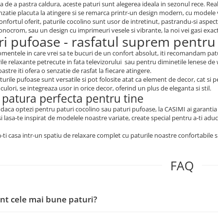
a de a pastra caldura, aceste paturi sunt alegerea ideala in sezonul rece. Real
nzatie placuta la atingere si se remarca printr-un design modern, cu modele v
onfortul oferit, paturile cocolino sunt usor de intretinut, pastrandu-si aspec
nocrom, sau un design cu imprimeuri vesele si vibrante, la noi vei gasi exact
ri pufoase - rasfatul suprem pentru s
entele in care vrei sa te bucuri de un confort absolut, iti recomandam patu
ile relaxante petrecute in fata televizorului sau pentru diminetile lenese de 
astre iti ofera o senzatie de rasfat la fiecare atingere.
turile pufoase sunt versatile si pot folosite atat ca element de decor, cat si pe
culori, se integreaza usor in orice decor, oferind un plus de eleganta si stil.
 patura perfecta pentru tine
 daca optezi pentru paturi cocolino sau paturi pufoase, la CASIMI ai garantia c
si lasa-te inspirat de modelele noastre variate, create special pentru a-ti adu
ti casa intr-un spatiu de relaxare complet cu paturile noastre confortabile s
FAQ
nt cele mai bune paturi?