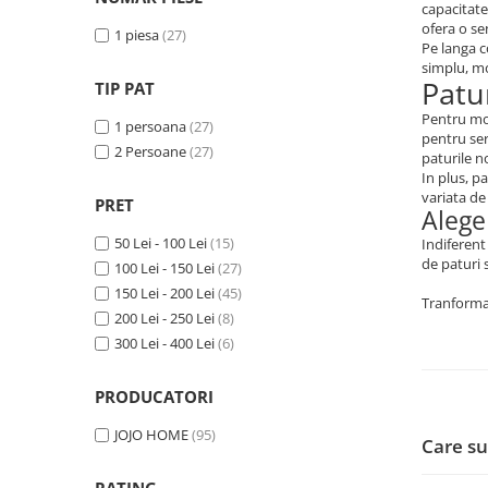
Mov
(1)
capacitate
Persoane
Set Lenjerie Pat Blanita Iepure, 6
Albastru
(1)
ofera o se
1 piesa
(27)
Piese, Cu Pilota Inclusa
Pe langa c
Rosu
(1)
simplu, mo
Visiniu
(1)
Lenjerii De Pat Premium Collection
Patu
TIP PAT
Negru
(1)
Set Lenjerie De Pat, 7 Piese, Cu
Pentru mom
1 persoana
(27)
Pilota / Cuvertura Inclusa
pentru ser
2 Persoane
(27)
paturile no
Set Lenjerie De Pat Jacquard Regal,
In plus, pa
11 Piese, Cuvertura Inclusa
variata de 
PRET
Alege
Lenjerii Damasc Egiptean King Size
50 Lei - 100 Lei
(15)
Indiferent
Lenjerii De Pat, Finet Premium, 1
de paturi 
100 Lei - 150 Lei
(27)
Persoana
150 Lei - 200 Lei
(45)
Tranforma-
Lenjerii De Pat Damasc 1 Persoana
200 Lei - 250 Lei
(8)
300 Lei - 400 Lei
(6)
Lenjerii De Pat, Imprimeu 3D, 1
Persoana
PRODUCATORI
JOJO HOME
(95)
Care su