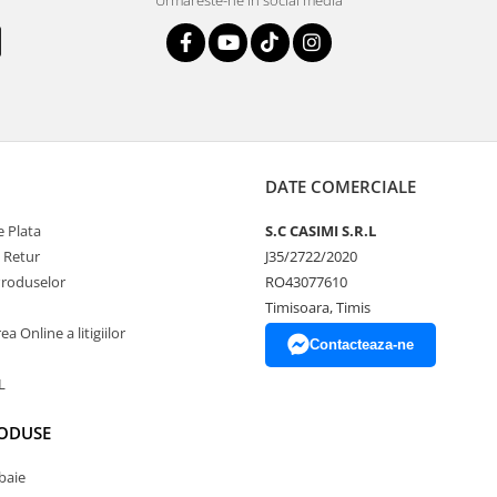
Urmareste-ne in social media
DATE COMERCIALE
 Plata
S.C CASIMI S.R.L
e Retur
J35/2722/2020
Produselor
RO43077610
Timisoara, Timis
a Online a litigiilor
Contacteaza-ne
L
RODUSE
baie