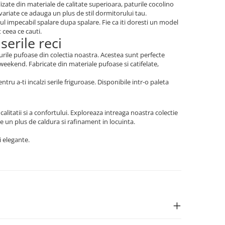
izate din materiale de calitate superioara, paturile cocolino
ariate ce adauga un plus de stil dormitorului tau.
tul impecabil spalare dupa spalare. Fie ca iti doresti un model
 ceea ce cauti.
erile reci
rile pufoase din colectia noastra. Acestea sunt perfecte
weekend. Fabricate din materiale pufoase si catifelate,
ntru a-ti incalzi serile friguroase. Disponibile intr-o paleta
alitatii si a confortului. Exploreaza intreaga noastra colectie
ce un plus de caldura si rafinament in locuinta.
i elegante.