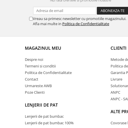
Nu rata ofertele si promotiile noastre
Vreau sa primesc newsletter cu promotiile magazinului.
Afla mai multe in
Politica de Confidentialitate
MAGAZINUL MEU
CLIENTI
Despre noi
Metode de
Termeni si conditii
Politica d
Politica de Confidentialitate
Garantia 
Contact
Livrare
Urmareste AWB
Solutionare
Poze Clienti
ANPC
ANPC - SA
LENJERII DE PAT
ALTE P
Lenjerii de pat bumbac
Lenjerii de pat bumbac 100%
Covorase 