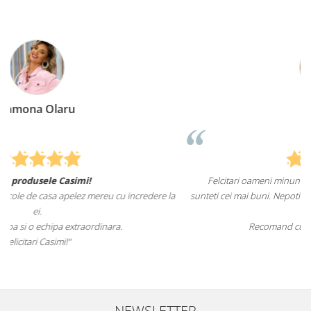
Elena Suia
Felcitari oameni minunati pentru produsele pe care le aveti,
ere la
sunteti cei mai buni. Nepotii mei au fost tare incantati de lenjeriile de
pat.
Recomand cu drag si increde Casimi.ro
NEWSLETTER