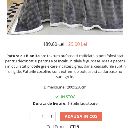
Cearceaf cu elastic
Cearceaf normal
Lenjerii De Pat Creponate
Lenjerii De Pat Bumbac Poplin 2
Persoane
Lenjerii De Pat Bumbac Poplin,
189,00 Lei
129,00 Lei
Matlasate, 2 Persoane
Patura cu Blanita
are textura pufoasa si catifelata,o poti folosi atat
Lenjerii De Pat Bumbac Satinat 2
pentru decor cat si pentru a te incalzi in zilele friguroase. Ideale pentru
Persoane
a inlocui atat pilotele grele care incalzesc greu, dar si cearsafurile subtiri
Lenjerii De Pat Volanase
si rigide. Paturile cocolino sunt extrem de pufoase si calduroase nu
sunt grele.
Lenjerii De Pat, Finet Premium 3D,
2 Persoane
Dimensiune : 200x230cm
Lenjerii De Pat Jacquard
IN STOC
Durata de livrare:
1-3 zile lucratoare
Lenjerii De Pat Catifea
Lenjerii De Pat Cocolino
ADAUGA IN COS
Set Lenjerie De Pat Blana
Cod Produs:
CT19
Artificiala De Iepure, 6 Piese, 2