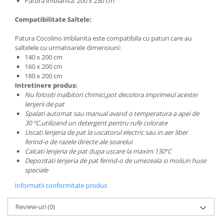
Patura imblanita: 200 x 230 cm
Compatibilitate Saltele:
Patura Cocolino imblanita este compatibila cu paturi care au
saltelele cu urmatoarele dimensiuni:
140 x 200 cm
160 x 200 cm
180 x 200 cm
Intretinere produs:
Nu folositi inalbitori chimici,pot decolora imprimeul acestei
lenjerii de pat
Spalati automat sau manual avand o temperatura a apei de
30 ºC,utilizand un detergent pentru rufe colorate
Uscati lenjeria de pat la uscatorul electric sau in aer liber
ferind-o de razele directe ale soarelui
Calcati lenjeria de pat dupa uscare la maxim 130ºC
Depozitati lenjeria de pat ferind-o de umezeala si molii,in huse
speciale
Informatii conformitate produs
Review-uri
(0)