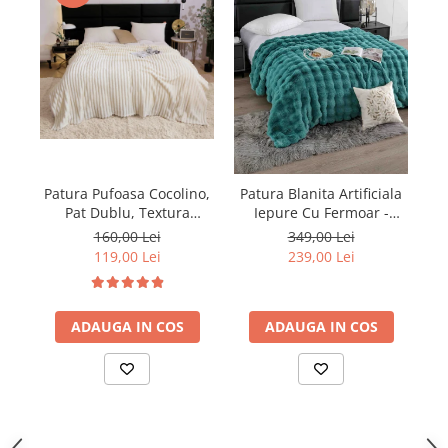
Patura Pufoasa Cocolino,
Pa
Patura Blanita Artificiala
Pat Dublu, Textura
Iepure Cu Fermoar -
Reiata, Crem
Turcoaz
160,00 Lei
349,00 Lei
119,00 Lei
239,00 Lei
ADAUGA IN COS
ADAUGA IN COS