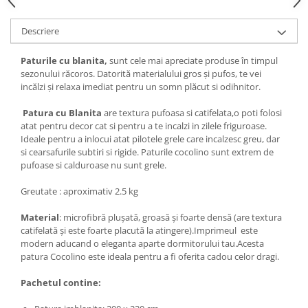
Descriere
Paturile cu blanita,
sunt cele mai apreciate produse în timpul
sezonului răcoros. Datorită materialului gros și pufos, te vei
incălzi și relaxa imediat pentru un somn plăcut si odihnitor.
Patura cu Blanita
are textura pufoasa si catifelata,o poti folosi
atat pentru decor cat si pentru a te incalzi in zilele friguroase.
Ideale pentru a inlocui atat pilotele grele care incalzesc greu, dar
si cearsafurile subtiri si rigide. Paturile cocolino sunt extrem de
pufoase si calduroase nu sunt grele.
Greutate : aproximativ 2.5 kg
Material
: microfibră plușată, groasă și foarte densă (are textura
catifelată și este foarte placută la atingere).Imprimeul este
modern aducand o eleganta aparte dormitorului tau.Acesta
patura Cocolino este ideala pentru a fi oferita cadou celor dragi.
Pachetul contine: