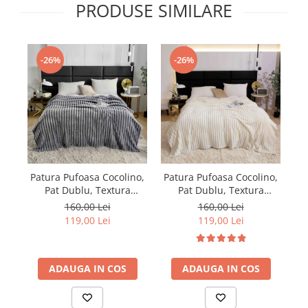
PRODUSE SIMILARE
-26%
-26%
Patura Pufoasa Cocolino,
Patura Pufoasa Cocolino,
Pa
Pat Dublu, Textura
Pat Dublu, Textura
Reiata, Gri
Reiata, Crem
160,00 Lei
160,00 Lei
119,00 Lei
119,00 Lei
ADAUGA IN COS
ADAUGA IN COS