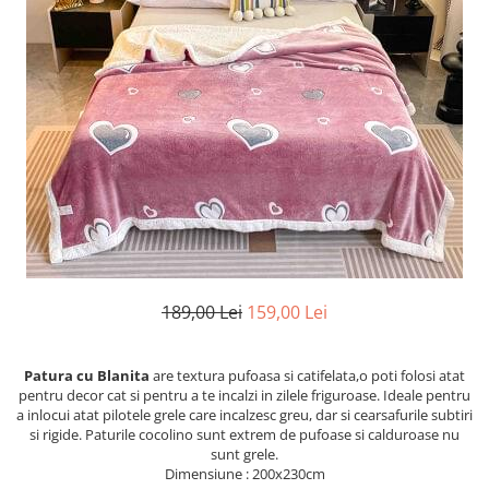
Cearceaf cu elastic
Cearceaf normal
Lenjerii De Pat Creponate
Lenjerii De Pat Bumbac Poplin 2
Persoane
Lenjerii De Pat Bumbac Poplin,
Matlasate, 2 Persoane
Lenjerii De Pat Bumbac Satinat 2
Persoane
Lenjerii De Pat Volanase
Lenjerii De Pat, Finet Premium 3D,
189,00 Lei
159,00 Lei
2 Persoane
Lenjerii De Pat Jacquard
Patura cu Blanita
are textura pufoasa si catifelata,o poti folosi atat
Lenjerii De Pat Catifea
pentru decor cat si pentru a te incalzi in zilele friguroase. Ideale pentru
a inlocui atat pilotele grele care incalzesc greu, dar si cearsafurile subtiri
Lenjerii De Pat Cocolino
si rigide. Paturile cocolino sunt extrem de pufoase si calduroase nu
sunt grele.
Set Lenjerie De Pat Blana
Dimensiune : 200x230cm
Artificiala De Iepure, 6 Piese, 2