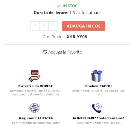
Persoane
IN STOC
Set Lenjerie Pat Blanita Iepure, 6
Durata de livrare:
1-3 zile lucratoare
Piese, Cu Pilota Inclusa
Lenjerii De Pat Premium Collection
ADAUGA IN COS
Set Lenjerie De Pat, 7 Piese, Cu
Cod Produs:
XHR-YY08
Pilota / Cuvertura Inclusa
Set Lenjerie De Pat Jacquard Regal,
Adauga la Favorite
11 Piese, Cuvertura Inclusa
Lenjerii Damasc Egiptean King Size
Lenjerii De Pat, Finet Premium, 1
Persoana
Produse CADOU
Platesti cum DORESTI
Lenjerii De Pat Damasc 1 Persoana
Achizitionezi cu 60 lei, cadou de 139
Ramburs la livrare, online cu cardul
lei
sau pana la 6 rate fara dobanda
Lenjerii De Pat, Imprimeu 3D, 1
Persoana
Asiguram CALITATEA
Ai INTREBARI? Contacteaza-ne!
Pentru produsele comercializate!
Raspundem rapid nevoilor tale.