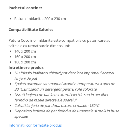
Pachetul contine:
Patura imblanita: 200 x 230 cm
Compatibilitate Saltele:
Patura Cocolino imblanita este compatibila cu paturi care au
saltelele cu urmatoarele dimensiuni:
140 x 200 cm
160 x 200 cm
180 x 200 cm
Intretinere produs:
Nu folositi inalbitori chimici,pot decolora imprimeul acestei
lenjerii de pat
Spalati automat sau manual avand o temperatura a apei de
30 ºC,utilizand un detergent pentru rufe colorate
Uscati lenjeria de pat la uscatorul electric sau in aer liber
ferind-o de razele directe ale soarelui
Calcati lenjeria de pat dupa uscare la maxim 130ºC
Depozitati lenjeria de pat ferind-o de umezeala si molii,in huse
speciale
Informatii conformitate produs