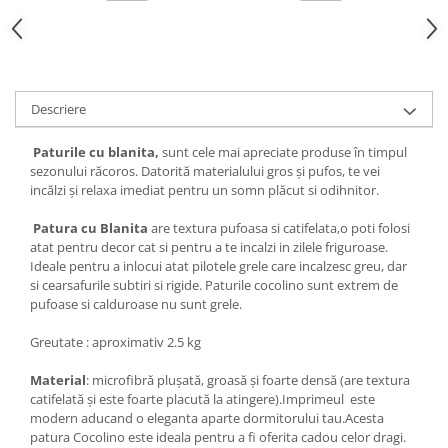
Descriere
Paturile cu blanita,
sunt cele mai apreciate produse în timpul
sezonului răcoros. Datorită materialului gros și pufos, te vei
incălzi și relaxa imediat pentru un somn plăcut si odihnitor.
Patura cu Blanita
are textura pufoasa si catifelata,o poti folosi
atat pentru decor cat si pentru a te incalzi in zilele friguroase.
Ideale pentru a inlocui atat pilotele grele care incalzesc greu, dar
si cearsafurile subtiri si rigide. Paturile cocolino sunt extrem de
pufoase si calduroase nu sunt grele.
Greutate : aproximativ 2.5 kg
Material
: microfibră plușată, groasă și foarte densă (are textura
catifelată și este foarte placută la atingere).Imprimeul este
modern aducand o eleganta aparte dormitorului tau.Acesta
patura Cocolino este ideala pentru a fi oferita cadou celor dragi.