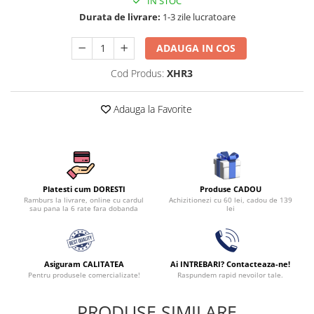
IN STOC
Persoane
Durata de livrare:
1-3 zile lucratoare
Set Lenjerie Pat Blanita Iepure, 6
Piese, Cu Pilota Inclusa
ADAUGA IN COS
Lenjerii De Pat Premium Collection
Cod Produs:
XHR3
Set Lenjerie De Pat, 7 Piese, Cu
Pilota / Cuvertura Inclusa
Adauga la Favorite
Set Lenjerie De Pat Jacquard Regal,
11 Piese, Cuvertura Inclusa
Lenjerii Damasc Egiptean King Size
Lenjerii De Pat, Finet Premium, 1
Persoana
Produse CADOU
Platesti cum DORESTI
Achizitionezi cu 60 lei, cadou de 139
Ramburs la livrare, online cu cardul
Lenjerii De Pat Damasc 1 Persoana
lei
sau pana la 6 rate fara dobanda
Lenjerii De Pat, Imprimeu 3D, 1
Persoana
Asiguram CALITATEA
Ai INTREBARI? Contacteaza-ne!
Pentru produsele comercializate!
Raspundem rapid nevoilor tale.
PRODUSE SIMILARE