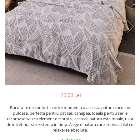
Cearceaf cu elastic
Cearceaf normal
Lenjerii De Pat Creponate
Lenjerii De Pat Bumbac Poplin 2
Persoane
Lenjerii De Pat Bumbac Poplin,
Matlasate, 2 Persoane
Lenjerii De Pat Bumbac Satinat 2
Persoane
Lenjerii De Pat Volanase
Lenjerii De Pat, Finet Premium 3D,
2 Persoane
79,00 Lei
Lenjerii De Pat Jacquard
Bucura-te de confort in orice moment cu aceasta patura cocolino
Lenjerii De Pat Catifea
pufoasa, perfecta pentru pat sau canapea. Ideala pentru serile
racoroase sau ca element decorativ, aceasta patura este moale, usor
Lenjerii De Pat Cocolino
de intretinut si rezistenta in timp. Alege o patura care imbina stilul cu
relaxarea absoluta.
Set Lenjerie De Pat Blana
Artificiala De Iepure, 6 Piese, 2