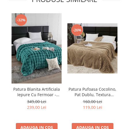
-32%
-26%
Patura Pufoasa Cocolino,
Pa
Patura Blanita Artificiala
Pat Dublu, Textura
Iepure Cu Fermoar -
Reiata, Cappucinno
Turcoaz
160,00 Lei
349,00 Lei
119,00 Lei
239,00 Lei
ADAUGA IN COS
ADAUGA IN COS