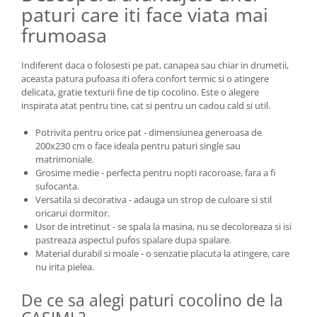
paturi care iti face viata mai
frumoasa
Indiferent daca o folosesti pe pat, canapea sau chiar in drumetii,
aceasta patura pufoasa iti ofera confort termic si o atingere
delicata, gratie texturii fine de tip cocolino. Este o alegere
inspirata atat pentru tine, cat si pentru un cadou cald si util.
Potrivita pentru orice pat - dimensiunea generoasa de
200x230 cm o face ideala pentru paturi single sau
matrimoniale.
Grosime medie - perfecta pentru nopti racoroase, fara a fi
sufocanta.
Versatila si decorativa - adauga un strop de culoare si stil
oricarui dormitor.
Usor de intretinut - se spala la masina, nu se decoloreaza si isi
pastreaza aspectul pufos spalare dupa spalare.
Material durabil si moale - o senzatie placuta la atingere, care
nu irita pielea.
De ce sa alegi paturi cocolino de la