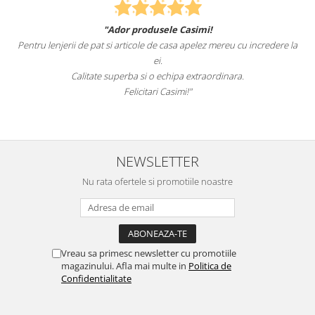
"Ador produsele Casimi!
Felcitari oamen
 de pat si articole de casa apelez mereu cu incredere la
sunteti cei mai buni.
ei.
alitate superba si o echipa extraordinara.
Reco
Felicitari Casimi!"
NEWSLETTER
Nu rata ofertele si promotiile noastre
Vreau sa primesc newsletter cu promotiile
magazinului. Afla mai multe in
Politica de
Confidentialitate