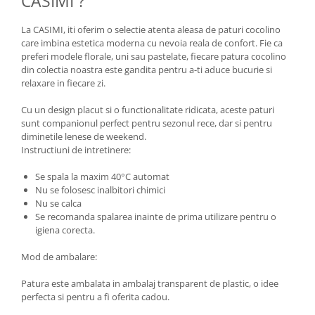
CASIMI ?
La CASIMI, iti oferim o selectie atenta aleasa de paturi cocolino
care imbina estetica moderna cu nevoia reala de confort. Fie ca
preferi modele florale, uni sau pastelate, fiecare patura cocolino
din colectia noastra este gandita pentru a-ti aduce bucurie si
relaxare in fiecare zi.
Cu un design placut si o functionalitate ridicata, aceste paturi
sunt companionul perfect pentru sezonul rece, dar si pentru
diminetile lenese de weekend.
Instructiuni de intretinere:
Se spala la maxim 40°C automat
Nu se folosesc inalbitori chimici
Nu se calca
Se recomanda spalarea inainte de prima utilizare pentru o
igiena corecta.
Mod de ambalare:
Patura este ambalata in ambalaj transparent de plastic, o idee
perfecta si pentru a fi oferita cadou.