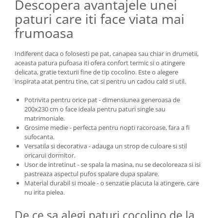
Descopera avantajele unei
paturi care iti face viata mai
frumoasa
Indiferent daca o folosesti pe pat, canapea sau chiar in drumetii,
aceasta patura pufoasa iti ofera confort termic si o atingere
delicata, gratie texturii fine de tip cocolino. Este o alegere
inspirata atat pentru tine, cat si pentru un cadou cald si util.
Potrivita pentru orice pat - dimensiunea generoasa de
200x230 cm o face ideala pentru paturi single sau
matrimoniale.
Grosime medie - perfecta pentru nopti racoroase, fara a fi
sufocanta.
Versatila si decorativa - adauga un strop de culoare si stil
oricarui dormitor.
Usor de intretinut - se spala la masina, nu se decoloreaza si isi
pastreaza aspectul pufos spalare dupa spalare.
Material durabil si moale - o senzatie placuta la atingere, care
nu irita pielea.
De ce sa alegi paturi cocolino de la