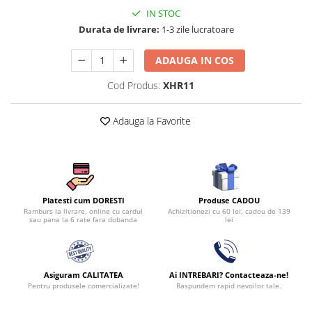
Persoane
IN STOC
Set Lenjerie Pat Blanita Iepure, 6
Durata de livrare:
1-3 zile lucratoare
Piese, Cu Pilota Inclusa
Lenjerii De Pat Premium Collection
ADAUGA IN COS
Set Lenjerie De Pat, 7 Piese, Cu
Cod Produs:
XHR11
Pilota / Cuvertura Inclusa
Set Lenjerie De Pat Jacquard Regal,
Adauga la Favorite
11 Piese, Cuvertura Inclusa
Lenjerii Damasc Egiptean King Size
Lenjerii De Pat, Finet Premium, 1
Persoana
Produse CADOU
Platesti cum DORESTI
Lenjerii De Pat Damasc 1 Persoana
Achizitionezi cu 60 lei, cadou de 139
Ramburs la livrare, online cu cardul
lei
sau pana la 6 rate fara dobanda
Lenjerii De Pat, Imprimeu 3D, 1
Persoana
Asiguram CALITATEA
Ai INTREBARI? Contacteaza-ne!
Pentru produsele comercializate!
Raspundem rapid nevoilor tale.