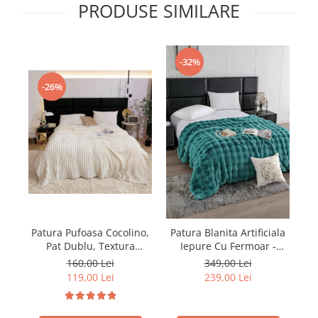
PRODUSE SIMILARE
-32%
-26%
Patura Pufoasa Cocolino,
Pa
Patura Blanita Artificiala
Pat Dublu, Textura
Iepure Cu Fermoar -
Reiata, Crem
Turcoaz
160,00 Lei
349,00 Lei
119,00 Lei
239,00 Lei