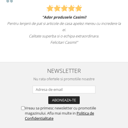
"Ador produsele Casimi!
Pentru lenjerii de pat si articole de casa apelez mereu cu incredere la
sunt
ei.
Calitate superba si o echipa extraordinara.
Felicitari Casimi!"
NEWSLETTER
Nu rata ofertele si promotiile noastre
Vreau sa primesc newsletter cu promotiile
magazinului. Afla mai multe in
Politica de
Confidentialitate