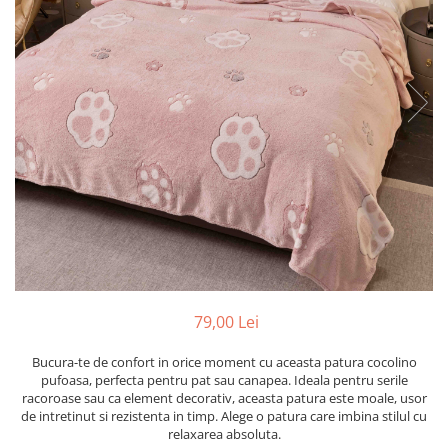
Cearceaf cu elastic
Cearceaf normal
Lenjerii De Pat Creponate
Lenjerii De Pat Bumbac Poplin 2
Persoane
Lenjerii De Pat Bumbac Poplin,
Matlasate, 2 Persoane
Lenjerii De Pat Bumbac Satinat 2
Persoane
Lenjerii De Pat Volanase
Lenjerii De Pat, Finet Premium 3D,
2 Persoane
79,00 Lei
Lenjerii De Pat Jacquard
Lenjerii De Pat Catifea
Bucura-te de confort in orice moment cu aceasta patura cocolino
pufoasa, perfecta pentru pat sau canapea. Ideala pentru serile
Lenjerii De Pat Cocolino
racoroase sau ca element decorativ, aceasta patura este moale, usor
de intretinut si rezistenta in timp. Alege o patura care imbina stilul cu
Set Lenjerie De Pat Blana
relaxarea absoluta.
Artificiala De Iepure, 6 Piese, 2