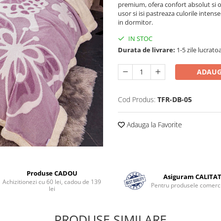
premium, ofera confort absolut si o
usor si isi pastreaza culorile intens
in dormitor.
IN STOC
Durata de livrare:
1-5 zile lucrato
ADAUG
Cod Produs:
TFR-DB-05
Adauga la Favorite
Produse CADOU
Asiguram CALITA
Achizitionezi cu 60 lei, cadou de 139
Pentru produsele comerci
lei
PRODUSE SIMILARE