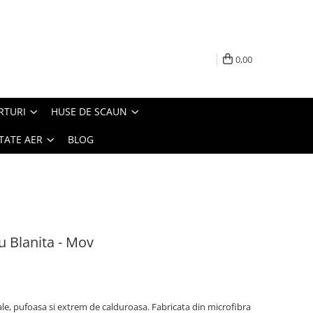
0,00
RTURI
HUSE DE SCAUN
TATE AER
BLOG
u Blanita - Mov
le, pufoasa si extrem de calduroasa. Fabricata din microfibra