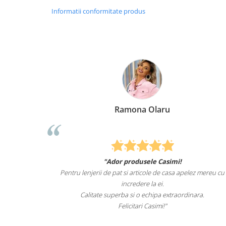
Informatii conformitate produs
Ramona Olaru
"Ador produsele Casimi!
Felcitari oa
Pentru lenjerii de pat si articole de casa apelez mereu cu
sunteti cei
incredere la ei.
Calitate superba si o echipa extraordinara.
R
Felicitari Casimi!"