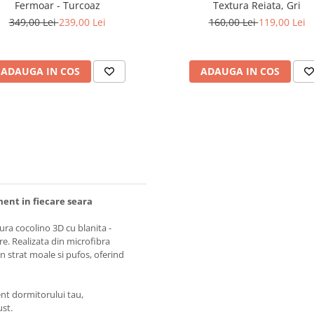
Fermoar - Turcoaz
Textura Reiata, Gri
349,00 Lei
239,00 Lei
160,00 Lei
119,00 Lei
ADAUGA IN COS
ADAUGA IN COS
ment in fiecare seara
tura cocolino 3D cu blanita -
re. Realizata din microfibra
un strat moale si pufos, oferind
nt dormitorului tau,
ust.