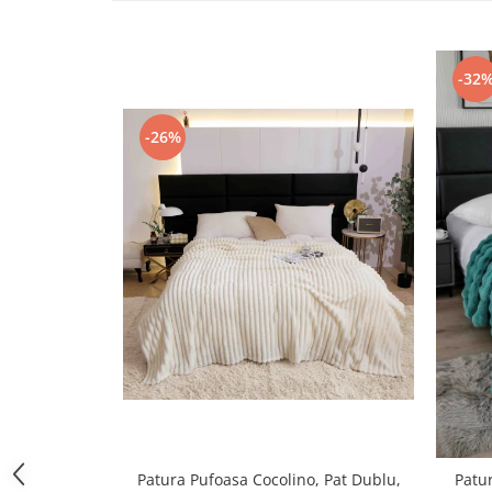
Persoane
Set Lenjerie Pat Blanita Iepure, 6
Piese, Cu Pilota Inclusa
-32
Lenjerii De Pat Premium Collection
Set Lenjerie De Pat, 7 Piese, Cu
-26%
Pilota / Cuvertura Inclusa
Set Lenjerie De Pat Jacquard Regal,
11 Piese, Cuvertura Inclusa
Lenjerii Damasc Egiptean King Size
Lenjerii De Pat, Finet Premium, 1
Persoana
Lenjerii De Pat Damasc 1 Persoana
Lenjerii De Pat, Imprimeu 3D, 1
Persoana
Patura Pufoasa Cocolino, Pat Dublu,
Patur