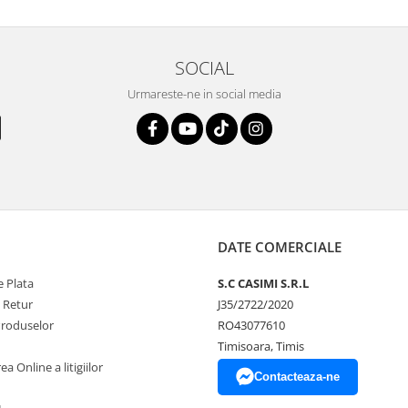
SOCIAL
Urmareste-ne in social media
DATE COMERCIALE
 Plata
S.C CASIMI S.R.L
e Retur
J35/2722/2020
Produselor
RO43077610
Timisoara, Timis
a Online a litigiilor
Contacteaza-ne