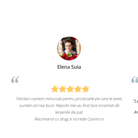
Elena Suia
meni minunati pentru produsele pe care le aveti,
"Lenjeriile de pat de
 mai buni. Nepotii mei au fost tare incantati de
un as
Am comandat deja de
lenjeriile de pat.
fa
ecomand cu drag si increde Casimi.ro
Recomand cu înc