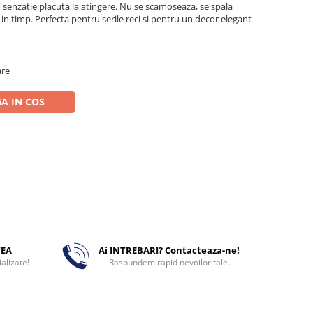
 senzatie placuta la atingere. Nu se scamoseaza, se spala
e in timp. Perfecta pentru serile reci si pentru un decor elegant
are
A IN COS
TEA
Ai INTREBARI? Contacteaza-ne!
alizate!
Raspundem rapid nevoilor tale.