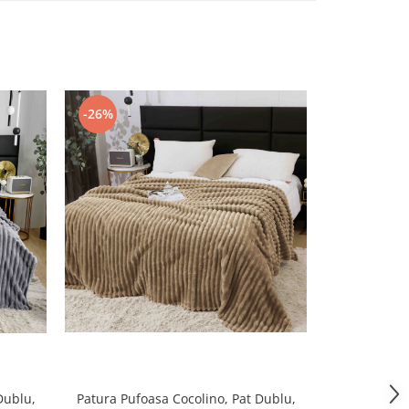
-26%
-26%
Patura Pufoasa Cocolino, Pat Dublu,
Patura Pufo
Dublu,