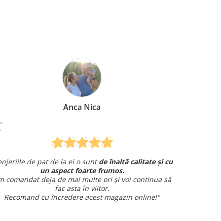
Anca Nica
Mirela Ve
 la ei o sunt
de înaltă calitate și cu
Am comandat o lenjerie 
pect foarte frumos.
și am avut o întrebare și
am p
 mai multe ori și voi continua să
amabi
c asta în viitor.
Sunt foarte m
redere acest magazin online!"