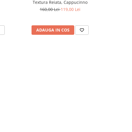
Textura Reiata, Cappucinno
Textu
160,00 Lei
119,00 Lei
160,
ADAUGA IN COS
ADAU