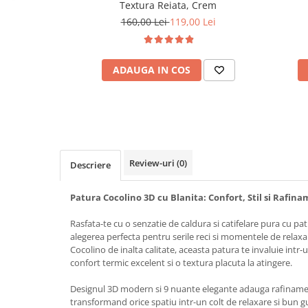
Textura Reiata, Crem
160,00 Lei
119,00 Lei
ADAUGA IN COS
Review-uri
(0)
Descriere
Patura Cocolino 3D cu Blanita: Confort, Stil si Rafina
Rasfata-te cu o senzatie de caldura si catifelare pura cu pa
alegerea perfecta pentru serile reci si momentele de relaxa
Cocolino de inalta calitate, aceasta patura te invaluie intr-
confort termic excelent si o textura placuta la atingere.
Designul 3D modern si 9 nuante elegante adauga rafiname
transformand orice spatiu intr-un colt de relaxare si bun g