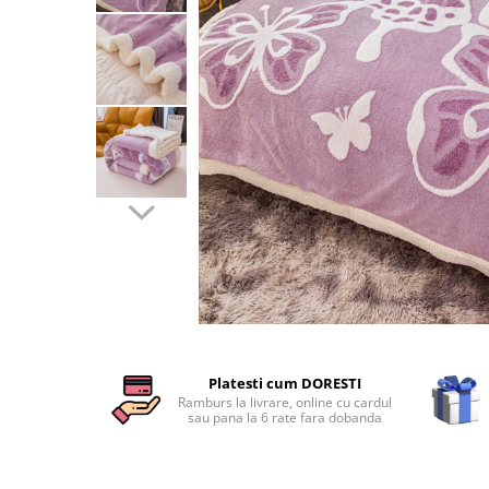
Cearceaf cu elastic
Cearceaf normal
Lenjerii De Pat Creponate
Lenjerii De Pat Bumbac Poplin 2
Persoane
Lenjerii De Pat Bumbac Poplin,
Matlasate, 2 Persoane
Lenjerii De Pat Bumbac Satinat 2
Persoane
Lenjerii De Pat Volanase
Lenjerii De Pat, Finet Premium 3D,
2 Persoane
Distribuie
Lenjerii De Pat Jacquard
pe
Platesti cum DORESTI
Facebook
Lenjerii De Pat Catifea
Ramburs la livrare, online cu cardul
sau pana la 6 rate fara dobanda
Lenjerii De Pat Cocolino
Set Lenjerie De Pat Blana
Artificiala De Iepure, 6 Piese, 2