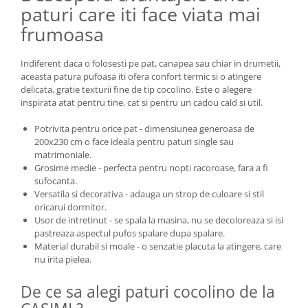
paturi care iti face viata mai
frumoasa
Indiferent daca o folosesti pe pat, canapea sau chiar in drumetii,
aceasta patura pufoasa iti ofera confort termic si o atingere
delicata, gratie texturii fine de tip cocolino. Este o alegere
inspirata atat pentru tine, cat si pentru un cadou cald si util.
Potrivita pentru orice pat - dimensiunea generoasa de
200x230 cm o face ideala pentru paturi single sau
matrimoniale.
Grosime medie - perfecta pentru nopti racoroase, fara a fi
sufocanta.
Versatila si decorativa - adauga un strop de culoare si stil
oricarui dormitor.
Usor de intretinut - se spala la masina, nu se decoloreaza si isi
pastreaza aspectul pufos spalare dupa spalare.
Material durabil si moale - o senzatie placuta la atingere, care
nu irita pielea.
De ce sa alegi paturi cocolino de la