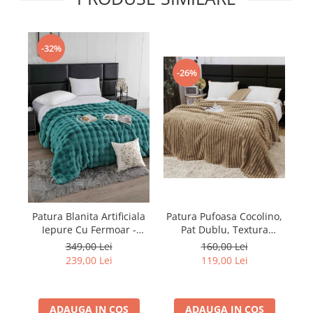
-32%
-26%
Patura Pufoasa Cocolino,
Pa
Patura Blanita Artificiala
Pat Dublu, Textura
Iepure Cu Fermoar -
Reiata, Cappucinno
Turcoaz
160,00 Lei
349,00 Lei
119,00 Lei
239,00 Lei
ADAUGA IN COS
ADAUGA IN COS