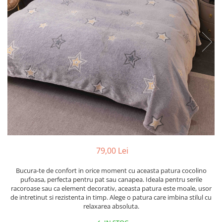
Cearceaf cu elastic
Cearceaf normal
Lenjerii De Pat Creponate
Lenjerii De Pat Bumbac Poplin 2
Persoane
Lenjerii De Pat Bumbac Poplin,
Matlasate, 2 Persoane
Lenjerii De Pat Bumbac Satinat 2
Persoane
Lenjerii De Pat Volanase
Lenjerii De Pat, Finet Premium 3D,
2 Persoane
79,00 Lei
Lenjerii De Pat Jacquard
Bucura-te de confort in orice moment cu aceasta patura cocolino
Lenjerii De Pat Catifea
pufoasa, perfecta pentru pat sau canapea. Ideala pentru serile
racoroase sau ca element decorativ, aceasta patura este moale, usor
Lenjerii De Pat Cocolino
de intretinut si rezistenta in timp. Alege o patura care imbina stilul cu
relaxarea absoluta.
Set Lenjerie De Pat Blana
Artificiala De Iepure, 6 Piese, 2