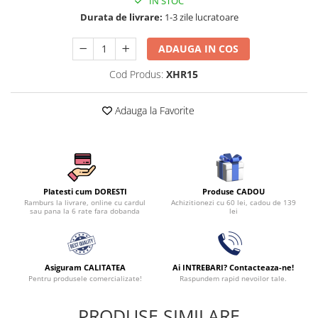
IN STOC
Persoane
Durata de livrare:
1-3 zile lucratoare
Set Lenjerie Pat Blanita Iepure, 6
Piese, Cu Pilota Inclusa
ADAUGA IN COS
Lenjerii De Pat Premium Collection
Cod Produs:
XHR15
Set Lenjerie De Pat, 7 Piese, Cu
Pilota / Cuvertura Inclusa
Adauga la Favorite
Set Lenjerie De Pat Jacquard Regal,
11 Piese, Cuvertura Inclusa
Lenjerii Damasc Egiptean King Size
Lenjerii De Pat, Finet Premium, 1
Persoana
Produse CADOU
Platesti cum DORESTI
Achizitionezi cu 60 lei, cadou de 139
Ramburs la livrare, online cu cardul
Lenjerii De Pat Damasc 1 Persoana
lei
sau pana la 6 rate fara dobanda
Lenjerii De Pat, Imprimeu 3D, 1
Persoana
Asiguram CALITATEA
Ai INTREBARI? Contacteaza-ne!
Pentru produsele comercializate!
Raspundem rapid nevoilor tale.
PRODUSE SIMILARE