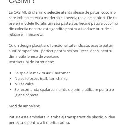
CASIMI ?
La CASIMI, iti oferim o selectie atenta aleasa de paturi cocolino
care imbina estetica moderna cu nevoia reala de confort. Fie ca
preferi modele florale, uni sau pastelate, fiecare patura cocolino
din colectia noastra este gandita pentru a-ti aduce bucurie si
relaxare in fiecare zi.
Cu un design placut si o functionalitate ridicata, aceste paturi
sunt companionul perfect pentru sezonul rece, dar si pentru
diminetile lenese de weekend.
Instructiuni de intretinere:
Se spala la maxim 40°C automat
Nu se folosesc inalbitori chimici
Nu se calca
Se recomanda spalarea inainte de prima utilizare pentru o
igiena corecta.
Mod de ambalare:
Patura este ambalata in ambalaj transparent de plastic, o idee
perfecta si pentru a fi oferita cadou.