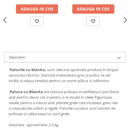
ADAUGA IN COS
ADAUGA IN COS
Descriere
Paturile cu blanita,
sunt cele mai apreciate produse în timpul
sezonului răcoros. Datorită materialului gros și pufos, te vei
incălzi și relaxa imediat pentru un somn plăcut si odihnitor.
Patura cu Blanita
are textura pufoasa si catifelata,o poti folosi
atat pentru decor cat si pentru a te incalzi in zilele friguroase.
Ideale pentru a inlocui atat pilotele grele care incalzesc greu, dar
si cearsafurile subtiri si rigide. Paturile cocolino sunt extrem de
pufoase si calduroase nu sunt grele.
Greutate : aproximativ 2.5 kg