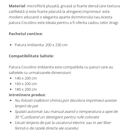
Material
: microfibră plușată, groasă și foarte densă (are textura
catifelată și este foarte placută la atingere).Imprimeul este
modern aducand o eleganta aparte dormitorului tau.Acesta
patura Cocolino este ideala pentru a fi oferita cadou celor dragi.
Pachetul contine:
Patura imblanita: 200 x 230 cm
Compatibilitate Saltele:
Patura Cocolino imblanita este compatibila cu paturi care au
saltelele cu urmatoarele dimensiuni:
140 x 200 cm
160 x 200 cm
180 x 200 cm
Intretinere produs:
Nu folositi inalbitori chimici,pot decolora imprimeul acestei
lenjerii de pat
Spalati automat sau manual avand o temperatura a apei de
30 ºC,utilizand un detergent pentru rufe colorate
Uscati lenjeria de pat la uscatorul electric sau in aer liber
ferind-o de razele directe ale soarelui