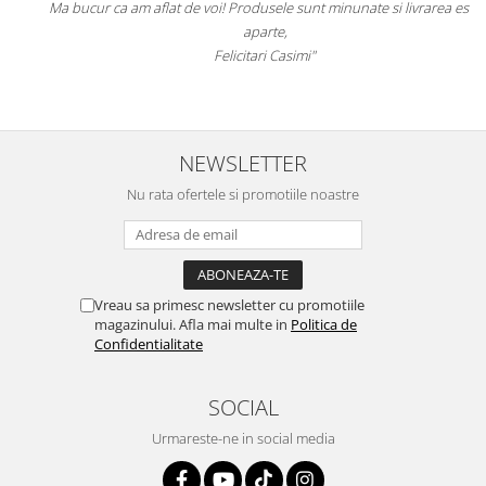
Ma bucur ca am aflat de voi! Produsele sunt minunate si livrarea este
aparte,
Felicitari Casimi"
NEWSLETTER
Nu rata ofertele si promotiile noastre
Vreau sa primesc newsletter cu promotiile
magazinului. Afla mai multe in
Politica de
Confidentialitate
SOCIAL
Urmareste-ne in social media