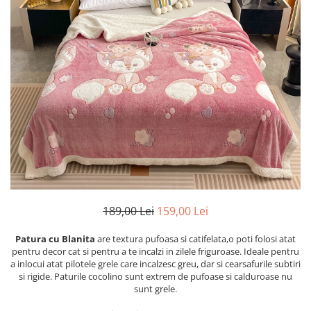
Cearceaf cu elastic
Cearceaf normal
Lenjerii De Pat Creponate
Lenjerii De Pat Bumbac Poplin 2
Persoane
Lenjerii De Pat Bumbac Poplin,
Matlasate, 2 Persoane
Lenjerii De Pat Bumbac Satinat 2
Persoane
Lenjerii De Pat Volanase
Lenjerii De Pat, Finet Premium 3D,
2 Persoane
189,00 Lei
159,00 Lei
Lenjerii De Pat Jacquard
Patura cu Blanita
are textura pufoasa si catifelata,o poti folosi atat
Lenjerii De Pat Catifea
pentru decor cat si pentru a te incalzi in zilele friguroase. Ideale pentru
a inlocui atat pilotele grele care incalzesc greu, dar si cearsafurile subtiri
Lenjerii De Pat Cocolino
si rigide. Paturile cocolino sunt extrem de pufoase si calduroase nu
sunt grele.
Set Lenjerie De Pat Blana
Artificiala De Iepure, 6 Piese, 2