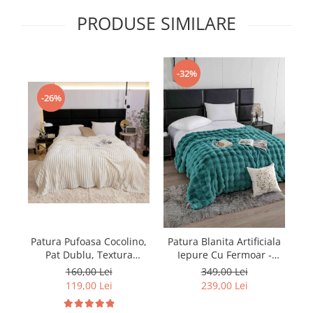
PRODUSE SIMILARE
-32%
-26%
Patura Pufoasa Cocolino,
Pa
Patura Blanita Artificiala
Pat Dublu, Textura
Iepure Cu Fermoar -
Reiata, Crem
Turcoaz
160,00 Lei
349,00 Lei
119,00 Lei
239,00 Lei