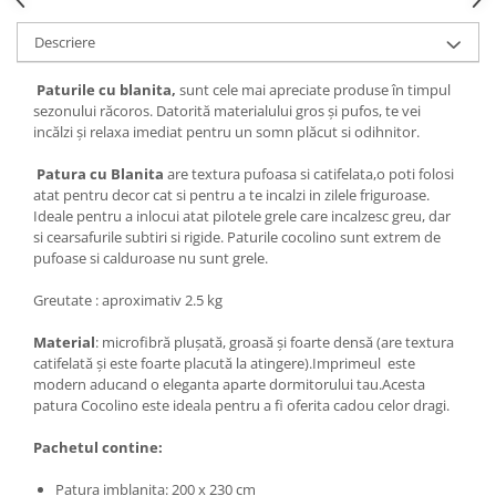
Descriere
Paturile cu blanita,
sunt cele mai apreciate produse în timpul
sezonului răcoros. Datorită materialului gros și pufos, te vei
incălzi și relaxa imediat pentru un somn plăcut si odihnitor.
Patura cu Blanita
are textura pufoasa si catifelata,o poti folosi
atat pentru decor cat si pentru a te incalzi in zilele friguroase.
Ideale pentru a inlocui atat pilotele grele care incalzesc greu, dar
si cearsafurile subtiri si rigide. Paturile cocolino sunt extrem de
pufoase si calduroase nu sunt grele.
Greutate : aproximativ 2.5 kg
Material
: microfibră plușată, groasă și foarte densă (are textura
catifelată și este foarte placută la atingere).Imprimeul este
modern aducand o eleganta aparte dormitorului tau.Acesta
patura Cocolino este ideala pentru a fi oferita cadou celor dragi.
Pachetul contine:
Patura imblanita: 200 x 230 cm