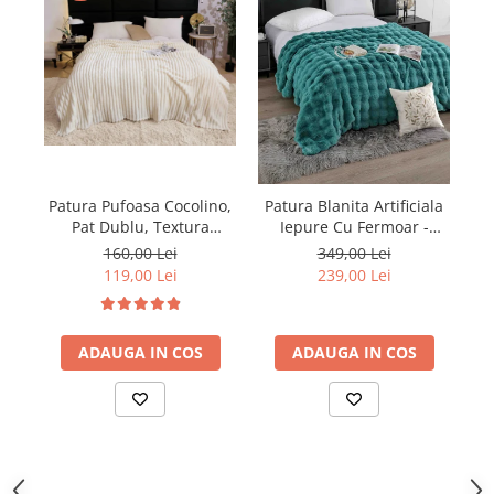
Patura Pufoasa Cocolino,
Pa
Patura Blanita Artificiala
Pat Dublu, Textura
Iepure Cu Fermoar -
Reiata, Crem
Turcoaz
160,00 Lei
349,00 Lei
119,00 Lei
239,00 Lei
ADAUGA IN COS
ADAUGA IN COS