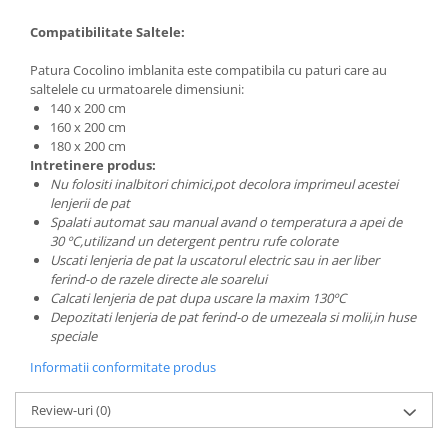
Compatibilitate Saltele:
Patura Cocolino imblanita este compatibila cu paturi care au
saltelele cu urmatoarele dimensiuni:
140 x 200 cm
160 x 200 cm
180 x 200 cm
Intretinere produs:
Nu folositi inalbitori chimici,pot decolora imprimeul acestei
lenjerii de pat
Spalati automat sau manual avand o temperatura a apei de
30 ºC,utilizand un detergent pentru rufe colorate
Uscati lenjeria de pat la uscatorul electric sau in aer liber
ferind-o de razele directe ale soarelui
Calcati lenjeria de pat dupa uscare la maxim 130ºC
Depozitati lenjeria de pat ferind-o de umezeala si molii,in huse
speciale
Informatii conformitate produs
Review-uri
(0)