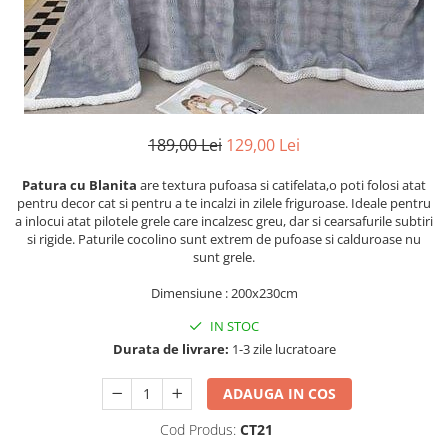
Cearceaf cu elastic
Cearceaf normal
Lenjerii De Pat Creponate
Lenjerii De Pat Bumbac Poplin 2
Persoane
189,00 Lei
129,00 Lei
Lenjerii De Pat Bumbac Poplin,
Matlasate, 2 Persoane
Patura cu Blanita
are textura pufoasa si catifelata,o poti folosi atat
Lenjerii De Pat Bumbac Satinat 2
pentru decor cat si pentru a te incalzi in zilele friguroase. Ideale pentru
Persoane
a inlocui atat pilotele grele care incalzesc greu, dar si cearsafurile subtiri
si rigide. Paturile cocolino sunt extrem de pufoase si calduroase nu
Lenjerii De Pat Volanase
sunt grele.
Lenjerii De Pat, Finet Premium 3D,
Dimensiune : 200x230cm
2 Persoane
IN STOC
Lenjerii De Pat Jacquard
Durata de livrare:
1-3 zile lucratoare
Lenjerii De Pat Catifea
Lenjerii De Pat Cocolino
ADAUGA IN COS
Set Lenjerie De Pat Blana
Cod Produs:
CT21
Artificiala De Iepure, 6 Piese, 2