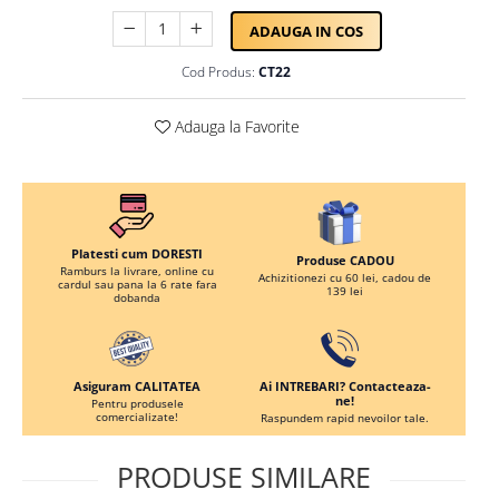
Persoane
Set Lenjerie Pat Blanita Iepure, 6
ADAUGA IN COS
Piese, Cu Pilota Inclusa
Cod Produs:
CT22
Lenjerii De Pat Premium Collection
Set Lenjerie De Pat, 7 Piese, Cu
Adauga la Favorite
Pilota / Cuvertura Inclusa
Set Lenjerie De Pat Jacquard Regal,
11 Piese, Cuvertura Inclusa
Lenjerii Damasc Egiptean King Size
Platesti cum DORESTI
Produse CADOU
Lenjerii De Pat, Finet Premium, 1
Ramburs la livrare, online cu
Achizitionezi cu 60 lei, cadou de
cardul sau pana la 6 rate fara
Persoana
139 lei
dobanda
Lenjerii De Pat Damasc 1 Persoana
Lenjerii De Pat, Imprimeu 3D, 1
Persoana
Ai INTREBARI? Contacteaza-
Asiguram CALITATEA
ne!
Pentru produsele
comercializate!
Raspundem rapid nevoilor tale.
PRODUSE SIMILARE