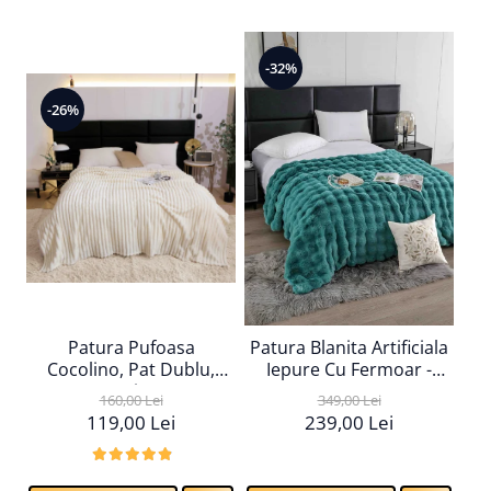
-32%
-26%
-
Patura Pufoasa
Patura Blanita Artificiala
Cocolino, Pat Dublu,
Iepure Cu Fermoar -
Textura Reiata, Crem
Turcoaz
160,00 Lei
349,00 Lei
119,00 Lei
239,00 Lei