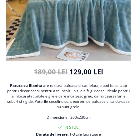
Cearceaf cu elastic
Cearceaf normal
Lenjerii De Pat Creponate
Lenjerii De Pat Bumbac Poplin 2
Persoane
Lenjerii De Pat Bumbac Poplin,
Matlasate, 2 Persoane
Lenjerii De Pat Bumbac Satinat 2
Persoane
189,00 LEI
129,00 LEI
Lenjerii De Pat Volanase
Patura cu Blanita
are textura pufoasa si catifelata,o poti folosi atat
Lenjerii De Pat, Finet Premium 3D,
pentru decor cat si pentru a te incalzi in zilele friguroase. Ideale pentru
2 Persoane
a inlocui atat pilotele grele care incalzesc greu, dar si cearsafurile
subtiri si rigide. Paturile cocolino sunt extrem de pufoase si calduroase
Lenjerii De Pat Jacquard
nu sunt grele.
Lenjerii De Pat Catifea
Dimensiune : 200x230cm
Lenjerii De Pat Cocolino
IN STOC
Set Lenjerie De Pat Blana
Durata de livrare:
1-3 zile lucratoare
Artificiala De Iepure, 6 Piese, 2