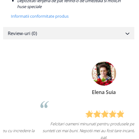
Depozitati lenjeria de pat ferind-o de umezeala si molii,in
huse speciale
Informatii conformitate produs
Review-uri
(0)
Elena Suia
Felcitari oameni minunati pentru produsele pe care le aveti,
sunteti cei mai buni. Nepotii mei au fost tare incantati de lenjeriile de
pat.