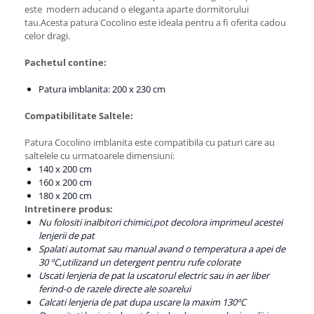
este modern aducand o eleganta aparte dormitorului
tau.Acesta patura Cocolino este ideala pentru a fi oferita cadou
celor dragi.
Pachetul contine:
Patura imblanita: 200 x 230 cm
Compatibilitate Saltele:
Patura Cocolino imblanita este compatibila cu paturi care au
saltelele cu urmatoarele dimensiuni:
140 x 200 cm
160 x 200 cm
180 x 200 cm
Intretinere produs:
Nu folositi inalbitori chimici,pot decolora imprimeul acestei
lenjerii de pat
Spalati automat sau manual avand o temperatura a apei de
30 ºC,utilizand un detergent pentru rufe colorate
Uscati lenjeria de pat la uscatorul electric sau in aer liber
ferind-o de razele directe ale soarelui
Calcati lenjeria de pat dupa uscare la maxim 130ºC