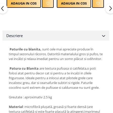
ADAUGA IN COS
ADAUGA IN COS
Descriere
Paturile cu blanita,
sunt cele mai apreciate produse în
timpul sezonului răcoros. Datorită materialului gros și pufos, te
vei incălzi și relaxa imediat pentru un somn plăcut si odihnitor.
Patura cu Blanita
are textura pufoasa si catifelata,o poti
folosi atat pentru decor cat si pentru a te incalzi in zilele
friguroase. Ideale pentru a inlocui atat pilotele grele care
incalzesc greu, dar si cearsafurile subtiri si rigide. Paturile
cocolino sunt extrem de pufoase si calduroase nu sunt grele.
Greutate : aproximativ 2.5 kg
Material
: microfibră plușată, groasă și foarte densă (are
textura catifelată și este foarte placută la atingere).Imprimeul