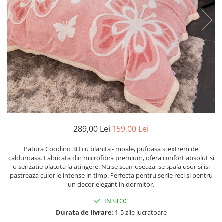
Cearceaf cu elastic
Cearceaf normal
Lenjerii De Pat Creponate
Lenjerii De Pat Bumbac Poplin 2
Persoane
Lenjerii De Pat Bumbac Poplin,
Matlasate, 2 Persoane
Lenjerii De Pat Bumbac Satinat 2
Persoane
Lenjerii De Pat Volanase
289,00 Lei
159,00 Lei
Lenjerii De Pat, Finet Premium 3D,
2 Persoane
Patura Cocolino 3D cu blanita - moale, pufoasa si extrem de
calduroasa. Fabricata din microfibra premium, ofera confort absolut si
Lenjerii De Pat Jacquard
o senzatie placuta la atingere. Nu se scamoseaza, se spala usor si isi
pastreaza culorile intense in timp. Perfecta pentru serile reci si pentru
Lenjerii De Pat Catifea
un decor elegant in dormitor.
Lenjerii De Pat Cocolino
IN STOC
Set Lenjerie De Pat Blana
Durata de livrare:
1-5 zile lucratoare
Artificiala De Iepure, 6 Piese, 2