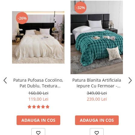
-32%
-26%
Patura Pufoasa Cocolino,
Pa
Patura Blanita Artificiala
Pat Dublu, Textura
Iepure Cu Fermoar -
Reiata, Crem
Turcoaz
160,00 Lei
349,00 Lei
119,00 Lei
239,00 Lei
ADAUGA IN COS
ADAUGA IN COS