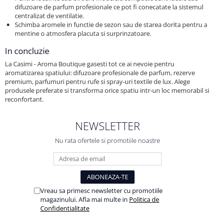
Persoane
difuzoare de parfum profesionale ce pot fi conecatate la sistemul
Set Lenjerie Pat Blanita Iepure, 6
centralizat de ventilatie.
Piese, Cu Pilota Inclusa
Schimba aromele in functie de sezon sau de starea dorita pentru a
mentine o atmosfera placuta si surprinzatoare.
Lenjerii De Pat Premium Collection
In concluzie
Set Lenjerie De Pat, 7 Piese, Cu
Pilota / Cuvertura Inclusa
La Casimi - Aroma Boutique gasesti tot ce ai nevoie pentru
aromatizarea spatiului: difuzoare profesionale de parfum, rezerve
Set Lenjerie De Pat Jacquard Regal,
premium, parfumuri pentru rufe si spray-uri textile de lux. Alege
11 Piese, Cuvertura Inclusa
produsele preferate si transforma orice spatiu intr-un loc memorabil si
reconfortant.
Lenjerii Damasc Egiptean King Size
Lenjerii De Pat, Finet Premium, 1
NEWSLETTER
Persoana
Nu rata ofertele si promotiile noastre
Lenjerii De Pat Damasc 1 Persoana
Lenjerii De Pat, Imprimeu 3D, 1
Persoana
Vreau sa primesc newsletter cu promotiile
magazinului. Afla mai multe in
Politica de
Confidentialitate