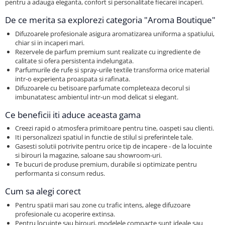
pentru a adauga eleganta, confort si personalitate fiecarei incaperi.
Cearceaf cu elastic
Cearceaf normal
De ce merita sa explorezi categoria "Aroma Boutique"
Lenjerii De Pat Creponate
Difuzoarele profesionale asigura aromatizarea uniforma a spatiului,
chiar si in incaperi mari.
Lenjerii De Pat Bumbac Poplin 2
Rezervele de parfum premium sunt realizate cu ingrediente de
Persoane
calitate si ofera persistenta indelungata.
Parfumurile de rufe si spray-urile textile transforma orice material
Lenjerii De Pat Bumbac Poplin,
intr-o experienta proaspata si rafinata.
Matlasate, 2 Persoane
Difuzoarele cu betisoare parfumate completeaza decorul si
imbunatatesc ambientul intr-un mod delicat si elegant.
Lenjerii De Pat Bumbac Satinat 2
Persoane
Ce beneficii iti aduce aceasta gama
Lenjerii De Pat Volanase
Creezi rapid o atmosfera primitoare pentru tine, oaspeti sau clienti.
Iti personalizezi spatiul in functie de stilul si preferintele tale.
Lenjerii De Pat, Finet Premium 3D,
Gasesti solutii potrivite pentru orice tip de incapere - de la locuinte
2 Persoane
si birouri la magazine, saloane sau showroom-uri.
Te bucuri de produse premium, durabile si optimizate pentru
Lenjerii De Pat Jacquard
performanta si consum redus.
Lenjerii De Pat Catifea
Cum sa alegi corect
Lenjerii De Pat Cocolino
Pentru spatii mari sau zone cu trafic intens, alege difuzoare
Set Lenjerie De Pat Blana
profesionale cu acoperire extinsa.
Artificiala De Iepure, 6 Piese, 2
Pentru locuinte sau birouri, modelele compacte sunt ideale sau