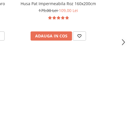
aro
Husa Pat Impermeabila Roz 160x200cm
Husa Pat
179,00 Lei
109,00 Lei
179,
ADAUGA IN COS
ADAU