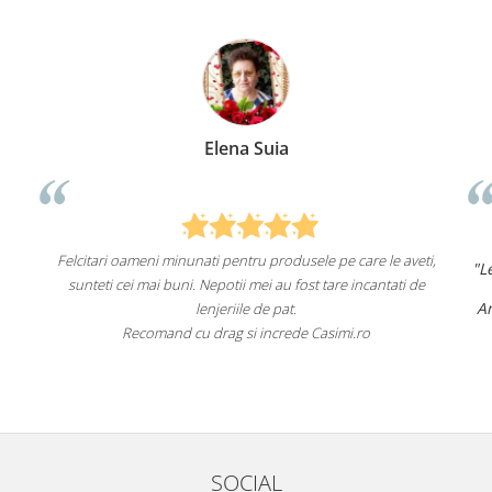
lena Suia
Anca Ni
i pentru produsele pe care le aveti,
"Lenjeriile de pat de la ei o sun
potii mei au fost tare incantati de
un aspect foart
Am comandat deja de mai multe
jeriile de pat.
fac asta în vi
rag si increde Casimi.ro
Recomand cu încredere ace
SOCIAL