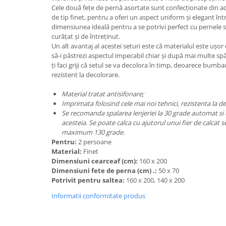
Cele două fețe de pernă asortate sunt confecționate din 
de tip finet, pentru a oferi un aspect uniform și elegant înt
dimensiunea ideală pentru a se potrivi perfect cu pernele 
curățat și de întreținut.
Un alt avantaj al acestei seturi este că materialul este ușor 
să-i păstrezi aspectul impecabil chiar și după mai multe sp
ți faci griji că setul se va decolora în timp, deoarece bumba
rezistent la decolorare.
Material tratat antisifonare;
Imprimata folosind cele mai noi tehnici, rezistenta la d
Se recomanda spalarea lenjeriei la 30 grade automat si e
acesteia. Se poate calca cu ajutorul unui fier de calcat 
maximum 130 grade.
Pentru:
2 persoane
Material:
Finet
Dimensiuni cearceaf (cm):
160 x 200
Dimensiuni fete de perna (cm) .:
50 x 70
Potrivit pentru saltea:
160 x 200, 140 x 200
Informatii conformitate produs