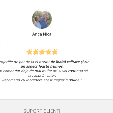
ca
Mirela Vermesan
t
de înaltă calitate și cu
Am comandat o lenjerie de pat pe
e frumos.
și am avut o întrebare și
am primit un r
 ori și voi continua să
amabil.
itor.
Sunt foarte mulțumită!
st magazin online!"
SUPORT CLIENTI