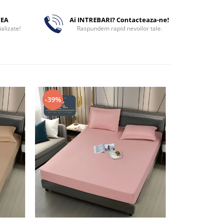
TEA
Ai INTREBARI? Contacteaza-ne!
alizate!
Raspundem rapid nevoilor tale.
-39%
-39%