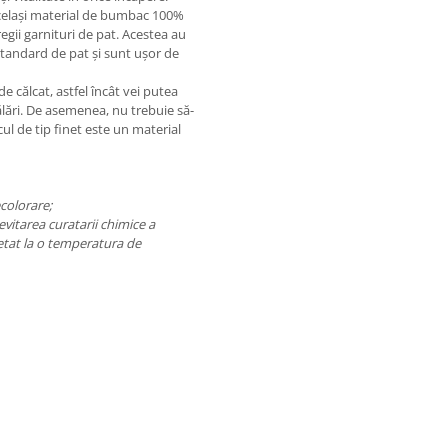
același material de bumbac 100%
regii garnituri de pat. Acestea au
standard de pat și sunt ușor de
de călcat, astfel încât vei putea
ălări. De asemenea, nu trebuie să-
cul de tip finet este un material
ecolorare;
vitarea curatarii chimice a
setat la o temperatura de