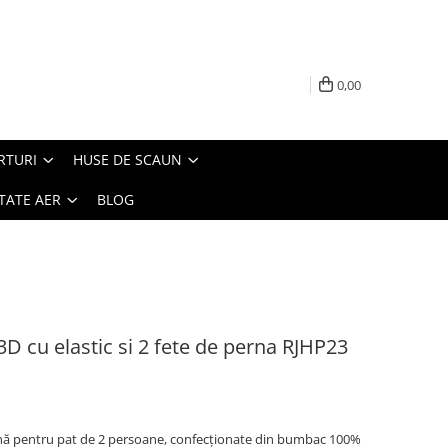
0,00
RTURI
HUSE DE SCAUN
TATE AER
BLOG
3D cu elastic si 2 fete de perna RJHP23
rnă pentru pat de 2 persoane, confecționate din bumbac 100%