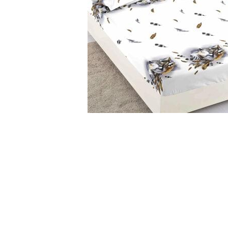
Cearceaf cu elastic
Cearceaf normal
Lenjerii De Pat Creponate
Lenjerii De Pat Bumbac Poplin 2
Persoane
Lenjerii De Pat Bumbac Poplin,
Matlasate, 2 Persoane
Lenjerii De Pat Bumbac Satinat 2
Persoane
Distribuie
Lenjerii De Pat Volanase
pe
Facebook
Lenjerii De Pat, Finet Premium 3D,
2 Persoane
Lenjerii De Pat Jacquard
Lenjerii De Pat Catifea
Lenjerii De Pat Cocolino
Set Lenjerie De Pat Blana
Artificiala De Iepure, 6 Piese, 2