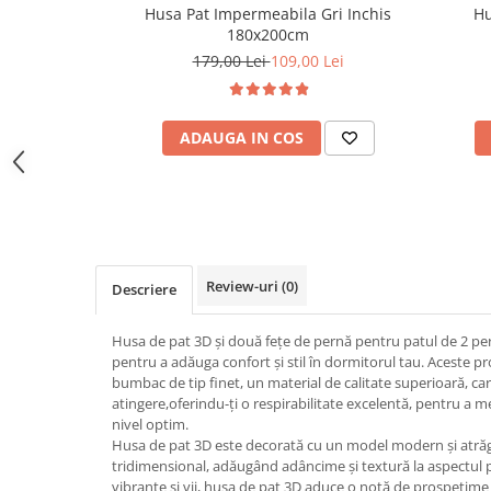
Husa Pat Impermeabila Gri Inchis
Hu
180x200cm
179,00 Lei
109,00 Lei
ADAUGA IN COS
Review-uri
(0)
Descriere
Husa de pat 3D și două fețe de pernă pentru patul de 2 pe
pentru a adăuga confort și stil în dormitorul tau. Aceste 
bumbac de tip finet, un material de calitate superioară, car
atingere,oferindu-ți o respirabilitate excelentă, pentru a 
nivel optim.
Husa de pat 3D este decorată cu un model modern și atrăg
tridimensional, adăugând adâncime și textură la aspectul pa
vibrante și vii, husa de pat 3D aduce o notă de prospețime și