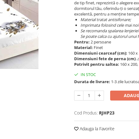
de tip finet, reprezintă o alegere 
dormitorul tău, oferindu-ți o senzaț
excelentă, pentru a menține temper
Material tratat antisifonare;
Imprimata folosind cele mai noi t
Se recomanda spalarea lenjeriei 
Se poate calca cu ajutorul unui
Pentru:
2 persoane
Material:
Finet
Dimensiuni cearceaf (cm):
160 x
Dimensiuni fete de perna (cm) .
Potrivit pentru saltea:
160 x 200,
IN STOC
Durata de livrare:
1-3 zile lucrato
ADAUG
Cod Produs:
RJHP23
Adauga la Favorite