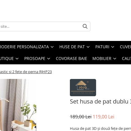
RODERIE PERSONALIZATA
HUSE DE PAT
PATURI
CUVE
UTIQUE
PROSOAPE
COVORASE BAIE
MOBILIER
CALI
astic si 2 fete de perna RJHP23
Set husa de pat dublu 
189,00 Lei
119,00 Lei
Husa de pat 3D și două fețe de pe