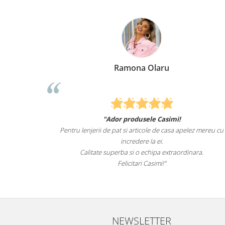
Ramona Olaru
E
"Ador produsele Casimi!
Felcitari oameni minunat
ii de pat si articole de casa apelez mereu cu
sunteti cei mai buni. Ne
incredere la ei.
len
te superba si o echipa extraordinara.
Recomand cu d
Felicitari Casimi!"
NEWSLETTER