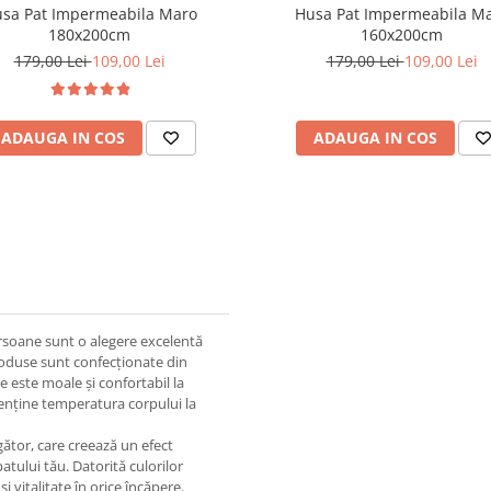
sa Pat Impermeabila Maro
Husa Pat Impermeabila M
180x200cm
160x200cm
179,00 Lei
109,00 Lei
179,00 Lei
109,00 Lei
ADAUGA IN COS
ADAUGA IN COS
rsoane sunt o alegere excelentă
produse sunt confecționate din
e este moale și confortabil la
menține temperatura corpului la
ător, care creează un efect
tului tău. Datorită culorilor
 vitalitate în orice încăpere.