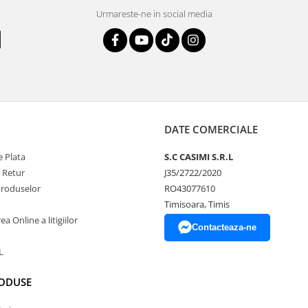
Urmareste-ne in social media
DATE COMERCIALE
 Plata
S.C CASIMI S.R.L
e Retur
J35/2722/2020
Produselor
RO43077610
Timisoara, Timis
a Online a litigiilor
Contacteaza-ne
L
RODUSE