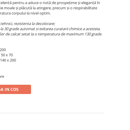
excelentă pentru a aduce o notă de prospețime și eleganță în
ie moale și plăcută la atingere, precum și o respirabilitate
atura corpului la nivel optim.
ehnici, rezistenta la decolorare;
la 30 grade automat si evitarea curatarii chimice a acesteia.
 fier de calcat setat la o temperatura de maximum 130 grade.
 200
:
50 x 70
 140 x 200
are
A IN COS