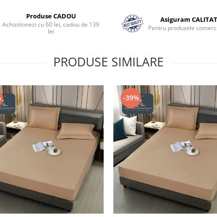
Produse CADOU
Asiguram CALITA
Achizitionezi cu 60 lei, cadou de 139
Pentru produsele comerci
lei
PRODUSE SIMILARE
%
-39%