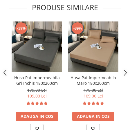
PRODUSE SIMILARE
-39%
-39%
Husa Pat Impermeabila
Husa Pat Impermeabila
H
Gri Inchis 180x200cm
Maro 180x200cm
179,00 Lei
179,00 Lei
109,00 Lei
109,00 Lei
ADAUGA IN COS
ADAUGA IN COS