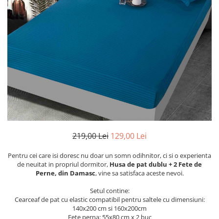
Cearceaf cu elastic
Cearceaf normal
Lenjerii De Pat Creponate
Lenjerii De Pat Bumbac Poplin 2
Persoane
Lenjerii De Pat Bumbac Poplin,
Matlasate, 2 Persoane
Lenjerii De Pat Bumbac Satinat 2
Persoane
Lenjerii De Pat Volanase
219,00 Lei
129,00 Lei
Lenjerii De Pat, Finet Premium 3D,
2 Persoane
Pentru cei care isi doresc nu doar un somn odihnitor, ci si o experienta
Lenjerii De Pat Jacquard
de neuitat in propriul dormitor,
Husa de pat dublu + 2 Fete de
Perne, din Damasc
, vine sa satisfaca aceste nevoi.
Lenjerii De Pat Catifea
Lenjerii De Pat Cocolino
Setul contine:
Cearceaf de pat cu elastic compatibil pentru saltele cu dimensiuni:
Set Lenjerie De Pat Blana
140x200 cm si 160x200cm
Artificiala De Iepure, 6 Piese, 2
Fete perna: 55x80 cm x 2 buc