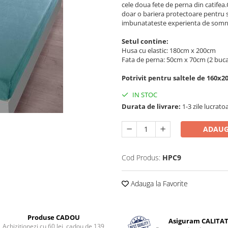
cele doua fete de perna din catifea.
doar o bariera protectoare pentru 
imbunatateste experienta de somn
Setul contine:
Husa cu elastic: 180cm x 200cm
Fata de perna: 50cm x 70cm (2 buca
Potrivit pentru saltele de 160x2
IN STOC
Durata de livrare:
1-3 zile lucrato
ADAUG
Cod Produs:
HPC9
Adauga la Favorite
Produse CADOU
Asiguram CALITA
Achizitionezi cu 60 lei, cadou de 139