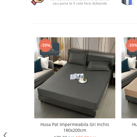
sau pana la 6 rate fara dobanda
Persoane
Set Lenjerie Pat Blanita Iepure, 6
Piese, Cu Pilota Inclusa
Lenjerii De Pat Premium Collection
Set Lenjerie De Pat, 7 Piese, Cu
Pilota / Cuvertura Inclusa
-39%
-39
Set Lenjerie De Pat Jacquard Regal,
11 Piese, Cuvertura Inclusa
Lenjerii Damasc Egiptean King Size
Lenjerii De Pat, Finet Premium, 1
Persoana
Lenjerii De Pat Damasc 1 Persoana
Lenjerii De Pat, Imprimeu 3D, 1
Persoana
Husa Pat Impermeabila Gri Inchis
Hu
180x200cm