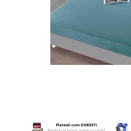
Cearceaf cu elastic
Cearceaf normal
Lenjerii De Pat Creponate
Lenjerii De Pat Bumbac Poplin 2
Persoane
Lenjerii De Pat Bumbac Poplin,
Matlasate, 2 Persoane
Lenjerii De Pat Bumbac Satinat 2
Persoane
Distribuie
Lenjerii De Pat Volanase
pe
Facebook
Lenjerii De Pat, Finet Premium 3D,
2 Persoane
Lenjerii De Pat Jacquard
Lenjerii De Pat Catifea
Lenjerii De Pat Cocolino
Set Lenjerie De Pat Blana
Platesti cum DORESTI
Artificiala De Iepure, 6 Piese, 2
Ramburs la livrare, online cu cardul