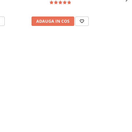
179,
ADAUGA IN COS
ADAU