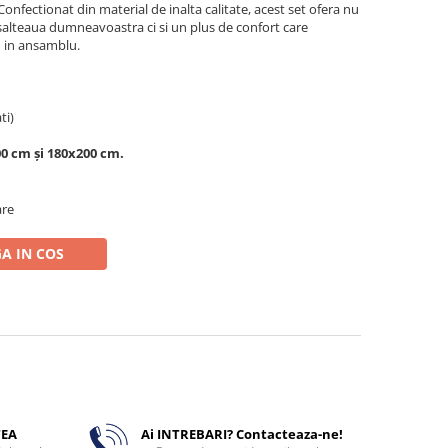
Confectionat din material de inalta calitate, acest set ofera nu
salteaua dumneavoastra ci si un plus de confort care
 in ansamblu.
ti)
00 cm şi 180x200 cm.
are
A IN COS
TEA
Ai INTREBARI? Contacteaza-ne!