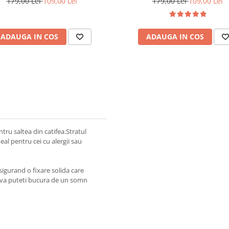
179,00 Lei
109,00 Lei
179,00 Lei
109,00 Lei
ADAUGA IN COS
ADAUGA IN COS
ru saltea din catifea.Stratul
al pentru cei cu alergii sau
sigurand o fixare solida care
, va puteti bucura de un somn