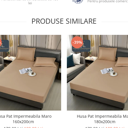
Pentru produsele comerci
lei
PRODUSE SIMILARE
%
-39%
sa Pat Impermeabila Maro
Husa Pat Impermeabila M
160x200cm
180x200cm