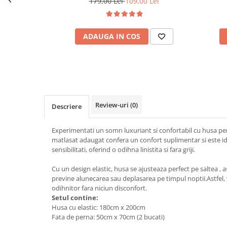
179,00 Lei
109,00 Lei
ADAUGA IN COS
Review-uri
(0)
Descriere
Experimentati un somn luxuriant si confortabil cu husa pent
matlasat adaugat confera un confort suplimentar si este ide
sensibilitati, oferind o odihna linistita si fara griji.
Cu un design elastic, husa se ajusteaza perfect pe saltea , a
previne alunecarea sau deplasarea pe timpul noptii.Astfel
odihnitor fara niciun disconfort.
Setul contine:
Husa cu elastic: 180cm x 200cm
Fata de perna: 50cm x 70cm (2 bucati)