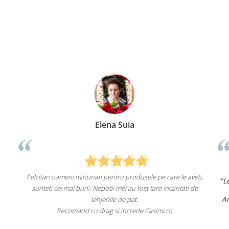
Elena Suia
Felcitari oameni minunati pentru produsele pe care le aveti,
"L
sunteti cei mai buni. Nepotii mei au fost tare incantati de
Am
lenjeriile de pat.
Recomand cu drag si increde Casimi.ro