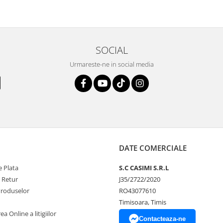
SOCIAL
Urmareste-ne in social media
DATE COMERCIALE
 Plata
S.C CASIMI S.R.L
e Retur
J35/2722/2020
Produselor
RO43077610
Timisoara, Timis
a Online a litigiilor
Contacteaza-ne