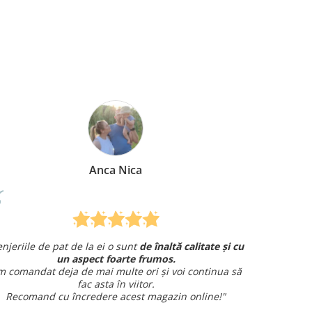
Anca Nica
enjeriile de pat de la ei o sunt
de înaltă calitate și cu
Am co
un aspect foarte frumos.
și am avut 
 comandat deja de mai multe ori și voi continua să
fac asta în viitor.
Recomand cu încredere acest magazin online!"