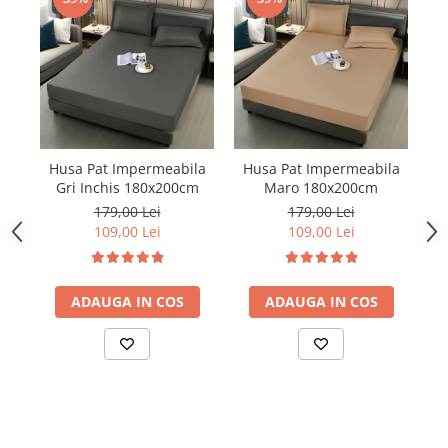
Husa Pat Impermeabila
Husa Pat Impermeabila
H
Gri Inchis 180x200cm
Maro 180x200cm
179,00 Lei
179,00 Lei
109,00 Lei
109,00 Lei
ADAUGA IN COS
ADAUGA IN COS