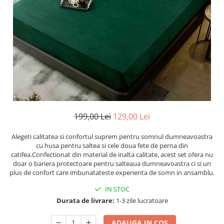
Cearceaf cu elastic
Cearceaf normal
Lenjerii De Pat Creponate
Lenjerii De Pat Bumbac Poplin 2
Persoane
Lenjerii De Pat Bumbac Poplin,
Matlasate, 2 Persoane
Lenjerii De Pat Bumbac Satinat 2
Persoane
199,00 Lei
129,00 Lei
Lenjerii De Pat Volanase
Alegeti calitatea si confortul suprem pentru somnul dumneavoastra
Lenjerii De Pat, Finet Premium 3D,
cu husa pentru saltea si cele doua fete de perna din
2 Persoane
catifea.Confectionat din material de inalta calitate, acest set ofera nu
doar o bariera protectoare pentru salteaua dumneavoastra ci si un
Lenjerii De Pat Jacquard
plus de confort care imbunatateste experienta de somn in ansamblu.
Lenjerii De Pat Catifea
IN STOC
Lenjerii De Pat Cocolino
Durata de livrare:
1-3 zile lucratoare
Set Lenjerie De Pat Blana
Artificiala De Iepure, 6 Piese, 2
ADAUGA IN COS