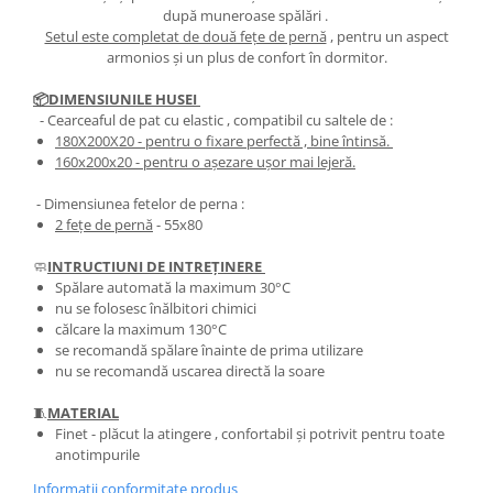
după muneroase spălări .
Setul este completat de două fețe de pernă
, pentru un aspect
armonios și un plus de confort în dormitor.
📦DIMENSIUNILE HUSEI
- Cearceaful de pat cu elastic , compatibil cu saltele de :
180X200X20
- pentru o fixare perfectă , bine întinsă.
​​​​160x200x20
- pentru o așezare ușor mai lejeră.
- Dimensiunea fetelor de perna :
2 fețe de pernă
- 55x80
🧼
INTRUCTIUNI DE INTREȚINERE
Spălare automată la maximum 30°C
nu se folosesc înălbitori chimici
călcare la maximum 130°C
se recomandă spălare înainte de prima utilizare
nu se recomandă uscarea directă la soare
🧵
MATERIAL
Finet - plăcut la atingere , confortabil și potrivit pentru toate
anotimpurile
Informatii conformitate produs