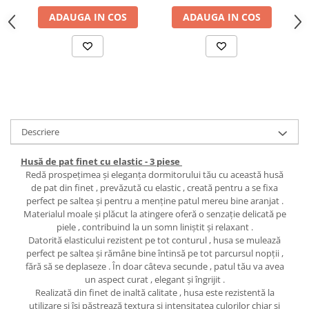
ADAUGA IN COS
ADAUGA IN COS
Descriere
Husă de pat finet cu elastic - 3 piese
Redă prospețimea și eleganța dormitorului tău cu această husă
de pat din finet , prevăzută cu elastic , creată pentru a se fixa
perfect pe saltea și pentru a menține patul mereu bine aranjat .
Materialul moale și plăcut la atingere oferă o senzație delicată pe
piele , contribuind la un somn liniștit și relaxant .
Datorită elasticului rezistent pe tot conturul , husa se mulează
perfect pe saltea și rămâne bine întinsă pe tot parcursul nopții ,
fără să se deplaseze . În doar câteva secunde , patul tău va avea
un aspect curat , elegant și îngrijit .
Realizată din finet de inaltă calitate , husa este rezistentă la
utilizare și își păstrează textura și intensitatea culorilor chiar și