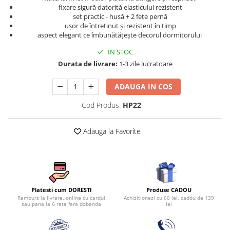
Persoane
fixare sigură datorită elasticului rezistent
Set Lenjerie Pat Blanita Iepure, 6
set practic - husă + 2 fețe pernă
Piese, Cu Pilota Inclusa
ușor de întreținut și rezistent în timp
aspect elegant ce îmbunătățește decorul dormitorului
Lenjerii De Pat Premium Collection
IN STOC
Set Lenjerie De Pat, 7 Piese, Cu
Durata de livrare:
1-3 zile lucratoare
Pilota / Cuvertura Inclusa
Set Lenjerie De Pat Jacquard Regal,
ADAUGA IN COS
11 Piese, Cuvertura Inclusa
Cod Produs:
HP22
Lenjerii Damasc Egiptean King Size
Lenjerii De Pat, Finet Premium, 1
Adauga la Favorite
Persoana
Lenjerii De Pat Damasc 1 Persoana
Lenjerii De Pat, Imprimeu 3D, 1
Persoana
Produse CADOU
Platesti cum DORESTI
Achizitionezi cu 60 lei, cadou de 139
Ramburs la livrare, online cu cardul
lei
sau pana la 6 rate fara dobanda