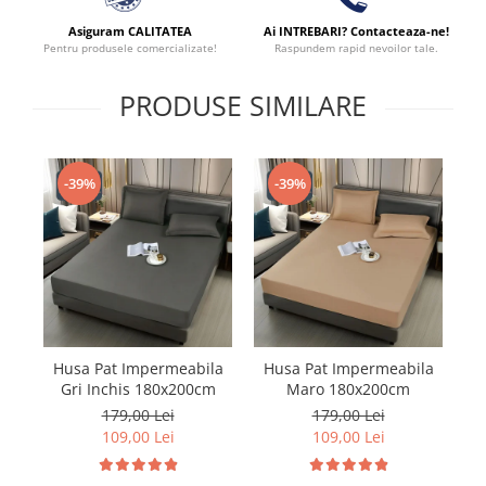
Asiguram CALITATEA
Ai INTREBARI? Contacteaza-ne!
Pentru produsele comercializate!
Raspundem rapid nevoilor tale.
PRODUSE SIMILARE
-39%
-39%
Husa Pat Impermeabila
Husa Pat Impermeabila
H
Gri Inchis 180x200cm
Maro 180x200cm
179,00 Lei
179,00 Lei
109,00 Lei
109,00 Lei