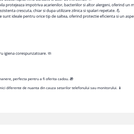
a protejeaza impotriva acarienilor, bacteriilor si altor alergeni, oferind un
zistenta crescuta, chiar si dupa utilizare zilnica si spalari repetate. 💪
sunt ideale pentru orice tip de saltea, oferind protectie eficienta si un aspec
ru igiena corespunzatoare. 🧼
nere, perfecta pentru a fi oferita cadou. 🎁
mici diferente de nuanta din cauza setarilor telefonului sau monitorului. 📱