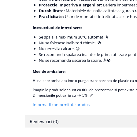
Protectie impotriva alergenilor:
Bariera impermeabil
Durabilitate:
Materialele de inalta calitate asigura o re
Practicitate:
Usor de montat si intretinut, aceste huse 
Instructiuni de intretinere:
Se spala la maximum 30°C automat. 🌀
Nu se folosesc inalbitori chimici. 🚫
Nu necesita calcare. 😌
Se recomanda spalarea inainte de prima utilizare pent
Nu se recomanda uscarea la soare. 🌞🚫
Mod de ambalare:
Husa este ambalata intr-o punga transparenta de plastic cu ma
Imaginile produselor sunt cu titlu de prezentare si pot exista 
Dimensiunile pot varia cu +/- 5%. 📏
Informatii conformitate produs
Review-uri
(0)