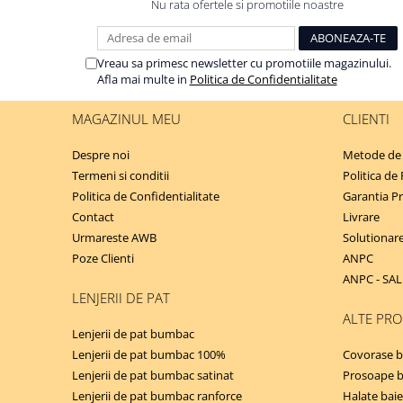
Nu rata ofertele si promotiile noastre
Vreau sa primesc newsletter cu promotiile magazinului.
Afla mai multe in
Politica de Confidentialitate
MAGAZINUL MEU
CLIENTI
Despre noi
Metode de 
Termeni si conditii
Politica de
Politica de Confidentialitate
Garantia P
Contact
Livrare
Urmareste AWB
Solutionarea
Poze Clienti
ANPC
ANPC - SAL
LENJERII DE PAT
ALTE PR
Lenjerii de pat bumbac
Lenjerii de pat bumbac 100%
Covorase b
Lenjerii de pat bumbac satinat
Prosoape 
Lenjerii de pat bumbac ranforce
Halate baie