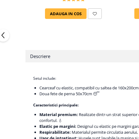
ADAUGA IN COS
Descriere
Setul include:
Cearceaf cu elastic, compatibil cu saltea de 160x200cm 
Doua fete de perna 50x70cm 😴
Caracteristici principale:
Material premium:
Realizate dintr-un strat superior
confortul. 💧
Elastic pe margini:
Designul cu elastic pe margini gar
Respirabilitate:
Materialul permite circulatia aerului
Usor de intretinut:
Husele sunt lavabile la masina si s