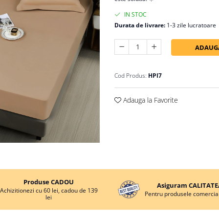
IN STOC
Durata de livrare:
1-3 zile lucratoare
ADAUGA
Cod Produs:
HPI7
Adauga la Favorite
Produse CADOU
Asiguram CALITATE
Achizitionezi cu 60 lei, cadou de 139
Pentru produsele comercial
lei