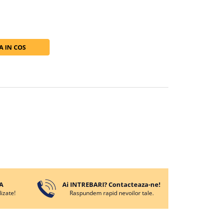
 IN COS
A
Ai INTREBARI? Contacteaza-ne!
izate!
Raspundem rapid nevoilor tale.