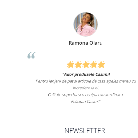
Ramona Olaru
"Ador produsele Casimi!
imale
Pentru lenjerii de pat si articole de casa apelez mereu cu
s
lt i-
incredere la ei.
el.
Calitate superba si o echipa extraordinara.
Felicitari Casimi!"
NEWSLETTER