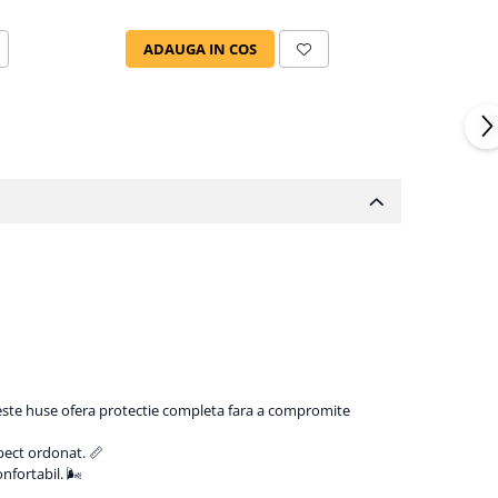
ADAUGA IN COS
ADAU
aceste huse ofera protectie completa fara a compromite
pect ordonat. 📏
fortabil. 🌬️