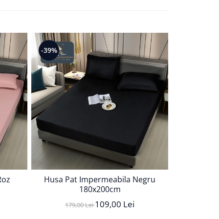
-39%
-39%
Roz
Husa Pat Impermeabila Negru
Husa Pat
180x200cm
109,00 Lei
179,00 Lei
179,