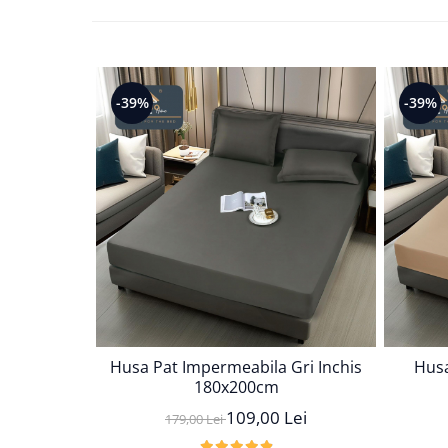
Persoane
Set Lenjerie Pat Blanita Iepure, 6
Piese, Cu Pilota Inclusa
Lenjerii De Pat Premium Collection
-39%
-39%
Set Lenjerie De Pat, 7 Piese, Cu
Pilota / Cuvertura Inclusa
Set Lenjerie De Pat Jacquard Regal,
11 Piese, Cuvertura Inclusa
Lenjerii Damasc Egiptean King Size
Lenjerii De Pat, Finet Premium, 1
Persoana
Lenjerii De Pat Damasc 1 Persoana
Lenjerii De Pat, Imprimeu 3D, 1
Persoana
Husa Pat Impermeabila Gri Inchis
Husa
180x200cm
109,00 Lei
179,00 Lei