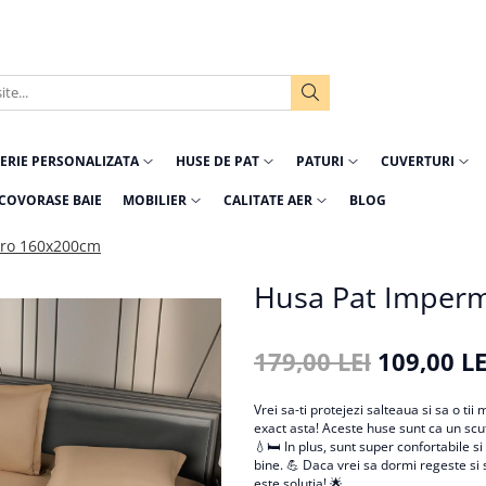
ERIE PERSONALIZATA
HUSE DE PAT
PATURI
CUVERTURI
COVORASE BAIE
MOBILIER
CALITATE AER
BLOG
aro 160x200cm
Husa Pat Imper
179,00 LEI
109,00 LE
Vrei sa-ti protejezi salteaua si sa o t
exact asta! Aceste huse sunt ca un scut 
💧🛏️ In plus, sunt super confortabile si
bine. 💪 Daca vrei sa dormi regeste si 
este solutia! 🌟