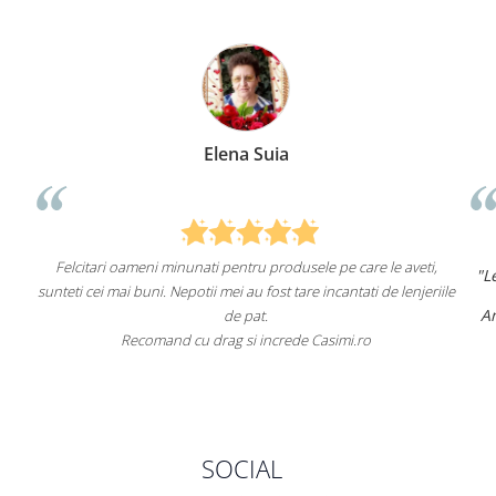
Elena Suia
Felcitari oameni minunati pentru produsele pe care le aveti,
"Lenjerii
unteti cei mai buni. Nepotii mei au fost tare incantati de lenjeriile
Am coma
de pat.
Recomand cu drag si increde Casimi.ro
Reco
SOCIAL