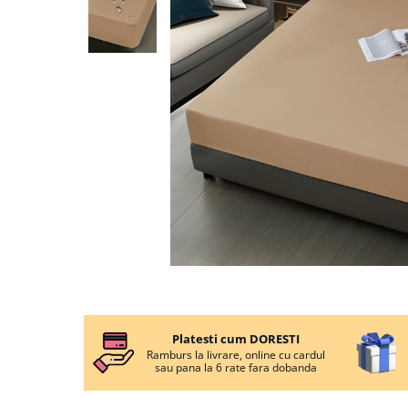
Cearceaf cu elastic
Cearceaf normal
Lenjerii De Pat Creponate
Lenjerii De Pat Bumbac Poplin 2
Persoane
Lenjerii De Pat Bumbac Poplin,
Matlasate, 2 Persoane
Lenjerii De Pat Bumbac Satinat 2
Persoane
Lenjerii De Pat Volanase
Lenjerii De Pat, Finet Premium 3D,
2 Persoane
Lenjerii De Pat Jacquard
Distribuie
pe
Lenjerii De Pat Catifea
Platesti cum DORESTI
Facebook
Ramburs la livrare, online cu cardul
Lenjerii De Pat Cocolino
sau pana la 6 rate fara dobanda
Set Lenjerie De Pat Blana
Artificiala De Iepure, 6 Piese, 2