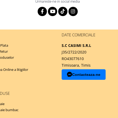
Urmareste-ne in social media
DATE COMERCIALE
Plata
S.C CASIMI S.R.L
 Retur
J35/2722/2020
roduselor
RO43077610
Timisoara, Timis
 Online a litigiilor
Contacteaza-ne
ODUSE
aie
baie bumbac