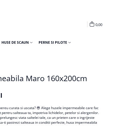
0,00
HUSE DE SCAUN
PERNE SI PILOTE
meabila Maro 160x200cm
I
ii mereu curata si uscata? 😎 Alege husele impermeabile care fac
pentru salteaua ta, impotriva lichidelor, petelor si alergenilor.
 prelungesc viata saltelei tale, ca un prieten care o ingrijeste
sa-ti pastrezi salteaua in conditii perfecte, husa impermeabila