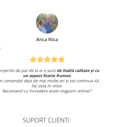
Anca Nica
le de pat de la ei o sunt
de înaltă calitate și cu
Am comandat
un aspect foarte frumos.
și am avut o într
ndat deja de mai multe ori și voi continua să
fac asta în viitor.
mand cu încredere acest magazin online!"
SUPORT CLIENTI