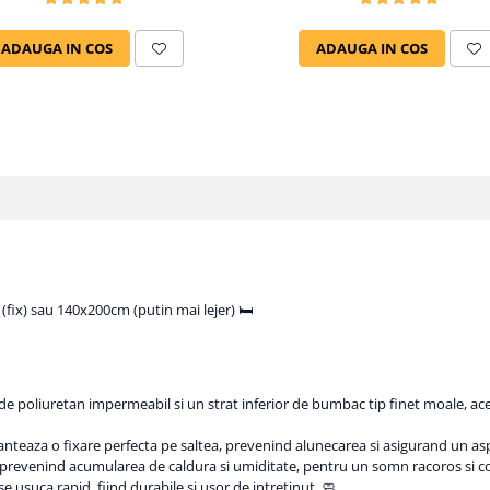
ADAUGA IN COS
ADAUGA IN COS
(fix) sau 140x200cm (putin mai lejer) 🛏️
 de poliuretan impermeabil si un strat inferior de bumbac tip finet moale, 
anteaza o fixare perfecta pe saltea, prevenind alunecarea si asigurand un as
, prevenind acumularea de caldura si umiditate, pentru un somn racoros si con
e usuca rapid, fiind durabile si usor de intretinut. 🧼