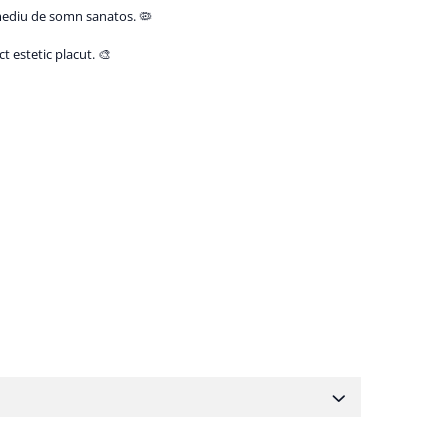
 mediu de somn sanatos. 🦠
t estetic placut. 🎨